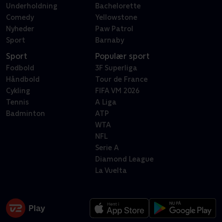
Underholdning
Bachelorette
Comedy
Yellowstone
Nyheder
Paw Patrol
Sport
Barnaby
Sport
Populær sport
Fodbold
3F Superliga
Håndbold
Tour de France
Cykling
FIFA VM 2026
Tennis
A Liga
Badminton
ATP
WTA
NFL
Serie A
Diamond League
La Vuelta