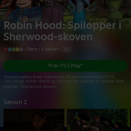
Robin Hood: Spilopper i
Sherwood-skoven
•
Børn
•
1 sæson
•
Prøv TV 2 Play*
*Kræver pakken Basis. Administrer dit abonnement på Mit TV 2.
Den tiårige Robin Hood og hans venner oplever en masse vilde
eventyr i Sherwood-skoven.
Sæson 2