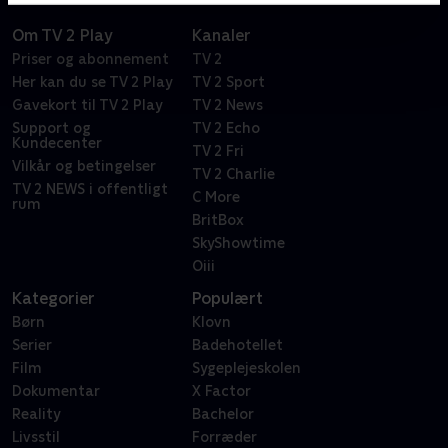
Om TV 2 Play
Kanaler
Priser og abonnement
TV 2
Her kan du se TV 2 Play
TV 2 Sport
Gavekort til TV 2 Play
TV 2 News
Support og
TV 2 Echo
Kundecenter
TV 2 Fri
Vilkår og betingelser
TV 2 Charlie
TV 2 NEWS i offentligt
C More
rum
BritBox
SkyShowtime
Oiii
Kategorier
Populært
Børn
Klovn
Serier
Badehotellet
Film
Sygeplejeskolen
Dokumentar
X Factor
Reality
Bachelor
Livsstil
Forræder