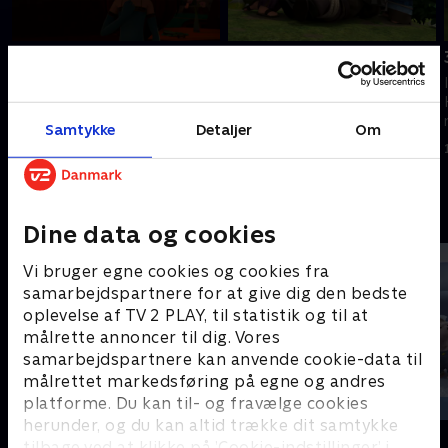
27. Ridderen med et
29. En kongelig gave
hjerte af sten
I en alder af ti år oplever Robin
I en alder af ti år oplever Robin
Hood og hans venner en lang
Hood og hans venner en lang
række vilde eventyr.
Samtykke
Detaljer
Om
række vilde eventyr.
1. maj 2023 • 12 min
1. maj 2023 • 11 min
Andre så også
Dine data og cookies
Vi bruger egne cookies og cookies fra
samarbejdspartnere for at give dig den bedste
oplevelse af TV 2 PLAY, til statistik og til at
målrette annoncer til dig. Vores
samarbejdspartnere kan anvende cookie-data til
målrettet markedsføring på egne og andres
platforme. Du kan til- og fravælge cookies
herunder, og du kan altid trække dit samtykke
Zorro the Chronicles
Musen Tip
tilbage ved at klikke på ’Cookie-indstillinger’ i