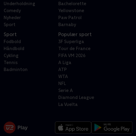
Underholdning
Bachelorette
Comedy
Yellowstone
Nyheder
Paw Patrol
Sport
Barnaby
Sport
Populær sport
Fodbold
3F Superliga
Håndbold
Tour de France
Cykling
FIFA VM 2026
Tennis
A Liga
Badminton
ATP
WTA
NFL
Serie A
Diamond League
La Vuelta