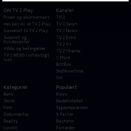
Om TV 2 Play
Kanaler
Priser og abonnement
TV 2
Her kan du se TV 2 Play
TV 2 Sport
Gavekort til TV 2 Play
TV 2 News
Support og
TV 2 Echo
Kundecenter
TV 2 Fri
Vilkår og betingelser
TV 2 Charlie
TV 2 NEWS i offentligt
C More
rum
BritBox
SkyShowtime
Oiii
Kategorier
Populært
Børn
Klovn
Serier
Badehotellet
Film
Sygeplejeskolen
Dokumentar
X Factor
Reality
Bachelor
Livsstil
Forræder