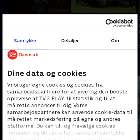
27. Ridderen med et
29. En kongelig gave
hjerte af sten
I en alder af ti år oplever Robin
I en alder af ti år oplever Robin
Hood og hans venner en lang
Hood og hans venner en lang
række vilde eventyr.
Samtykke
Detaljer
Om
række vilde eventyr.
1. maj 2023 • 12 min
1. maj 2023 • 11 min
Andre så også
Dine data og cookies
Vi bruger egne cookies og cookies fra
samarbejdspartnere for at give dig den bedste
oplevelse af TV 2 PLAY, til statistik og til at
målrette annoncer til dig. Vores
samarbejdspartnere kan anvende cookie-data til
målrettet markedsføring på egne og andres
platforme. Du kan til- og fravælge cookies
herunder, og du kan altid trække dit samtykke
Zorro the Chronicles
Musen Tip
tilbage ved at klikke på ’Cookie-indstillinger’ i