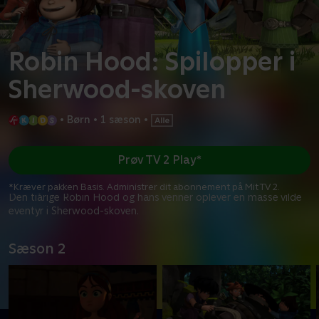
Robin Hood: Spilopper i
Sherwood-skoven
•
Børn
•
1 sæson
•
Prøv TV 2 Play*
*Kræver pakken Basis. Administrer dit abonnement på Mit TV 2.
Den tiårige Robin Hood og hans venner oplever en masse vilde
eventyr i Sherwood-skoven.
Sæson 2