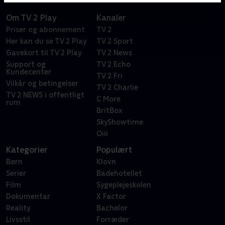
Om TV 2 Play
Kanaler
Priser og abonnement
TV 2
Her kan du se TV 2 Play
TV 2 Sport
Gavekort til TV 2 Play
TV 2 News
Support og
TV 2 Echo
Kundecenter
TV 2 Fri
Vilkår og betingelser
TV 2 Charlie
TV 2 NEWS i offentligt
C More
rum
BritBox
SkyShowtime
Oiii
Kategorier
Populært
Børn
Klovn
Serier
Badehotellet
Film
Sygeplejeskolen
Dokumentar
X Factor
Reality
Bachelor
Livsstil
Forræder