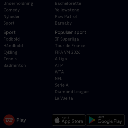
Underholdning
Bachelorette
Comedy
Yellowstone
Nyheder
Paw Patrol
Sport
Barnaby
Sport
Populær sport
Fodbold
3F Superliga
Håndbold
Tour de France
Cykling
FIFA VM 2026
Tennis
A Liga
Badminton
ATP
WTA
NFL
Serie A
Diamond League
La Vuelta