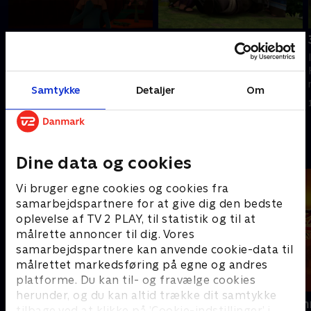
27. Ridderen med et
29. En kongelig gave
hjerte af sten
I en alder af ti år oplever Robin
I en alder af ti år oplever Robin
Hood og hans venner en lang
Hood og hans venner en lang
række vilde eventyr.
Samtykke
Detaljer
Om
række vilde eventyr.
1. maj 2023 • 12 min
1. maj 2023 • 11 min
Andre så også
Dine data og cookies
Vi bruger egne cookies og cookies fra
samarbejdspartnere for at give dig den bedste
oplevelse af TV 2 PLAY, til statistik og til at
målrette annoncer til dig. Vores
samarbejdspartnere kan anvende cookie-data til
målrettet markedsføring på egne og andres
platforme. Du kan til- og fravælge cookies
herunder, og du kan altid trække dit samtykke
Musen Tip
Zorro the Ch
tilbage ved at klikke på ’Cookie-indstillinger’ i