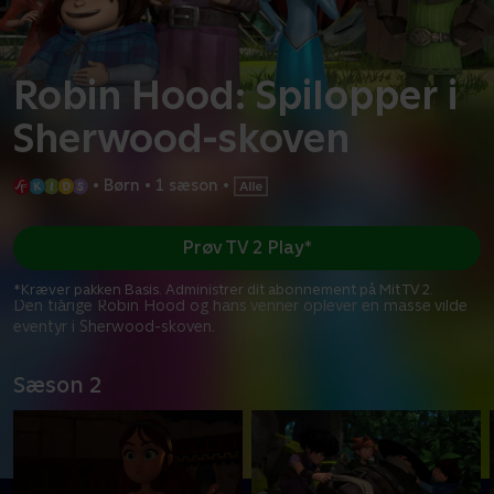
Robin Hood: Spilopper i
Sherwood-skoven
•
Børn
•
1 sæson
•
Prøv TV 2 Play*
*Kræver pakken Basis. Administrer dit abonnement på Mit TV 2.
Den tiårige Robin Hood og hans venner oplever en masse vilde
eventyr i Sherwood-skoven.
Sæson 2