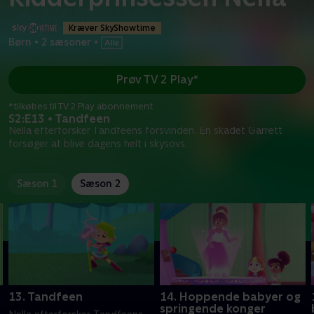
Kræver SkyShowtime
Børn
•
2 sæsoner
•
Prøv TV 2 Play*
*tilkøbes til TV 2 Play abonnement
S2:E13 • Tandfeen
Nella efterforsker Tandfeens forsvinden. En skadet Garrett
forsøger at blive dagens helt i skysovs.
Sæson 1
Sæson 2
13. Tandfeen
14. Hoppende babyer og
springende konger