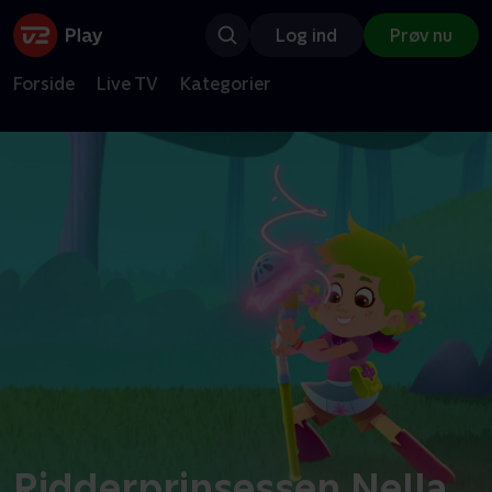
Log ind
Prøv nu
Forside
Live TV
Kategorier
Ridderprinsessen Nella