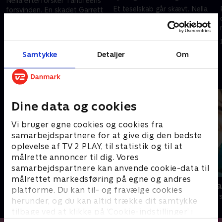
Nella efterforsker Tandfeens
Et teselskab går skævt. Nella
forsvinden. En skadet Garrett
og Riley er forvirrede, da de
forsøger at blive dagens helt i
bliver bedt om at sten-sitte.
skysovs.
1. januar 2023 • 21 min
1. januar 2023 • 21 min
Samtykke
Detaljer
Om
Andre så også
Dine data og cookies
Vi bruger egne cookies og cookies fra
samarbejdspartnere for at give dig den bedste
oplevelse af TV 2 PLAY, til statistik og til at
målrette annoncer til dig. Vores
samarbejdspartnere kan anvende cookie-data til
målrettet markedsføring på egne og andres
Monstermaling
Modig og ha
platforme. Du kan til- og fravælge cookies
Børneserier • 1 sæsoner
Børneserier • 1
herunder, og du kan altid trække dit samtykke
tilbage ved at klikke på ’Cookie-indstillinger’ i