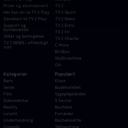
Priser og abonnement
TV 2
Her kan du se TV 2 Play
TV 2 Sport
Gavekort til TV 2 Play
TV 2 News
Support og
TV 2 Echo
Kundecenter
TV 2 Fri
Vilkår og betingelser
TV 2 Charlie
TV 2 NEWS i offentligt
C More
rum
BritBox
SkyShowtime
Oiii
Kategorier
Populært
Børn
Klovn
Serier
Badehotellet
Film
Sygeplejeskolen
Dokumentar
X Factor
Reality
Bachelor
Livsstil
Forræder
Underholdning
Bachelorette
Comedy
Yellowstone