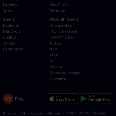
Nyheder
Paw Patrol
Sport
Barnaby
Sport
Populær sport
Fodbold
3F Superliga
Håndbold
Tour de France
Cykling
FIFA VM 2026
Tennis
A Liga
Badminton
ATP
WTA
NFL
Serie A
Diamond League
La Vuelta
Privatlivspolitik
Cookie-indstillinger
©
2026
TV 2 DANMARK A/S