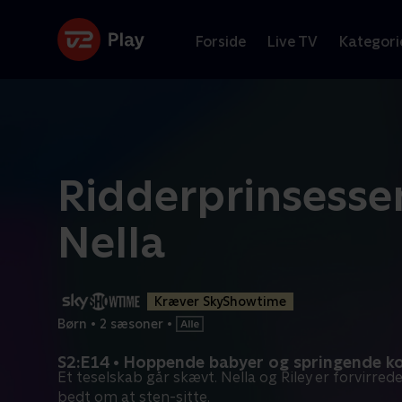
Forside
Live TV
Kategori
Ridderprinsesse
Nella
Kræver SkyShowtime
Børn
•
2 sæsoner
•
S2:E14 • Hoppende babyer og springende k
Et teselskab går skævt. Nella og Riley er forvirrede
bedt om at sten-sitte.