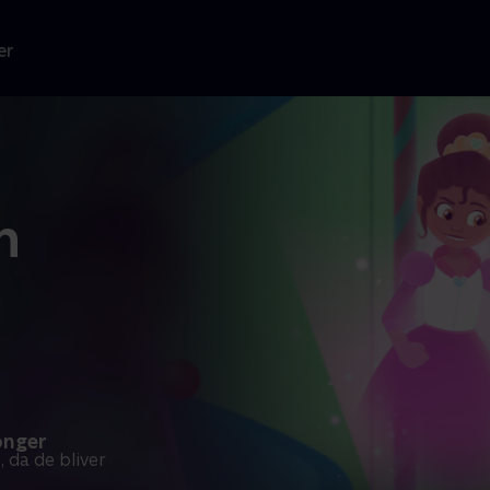
er
n
onger
, da de bliver