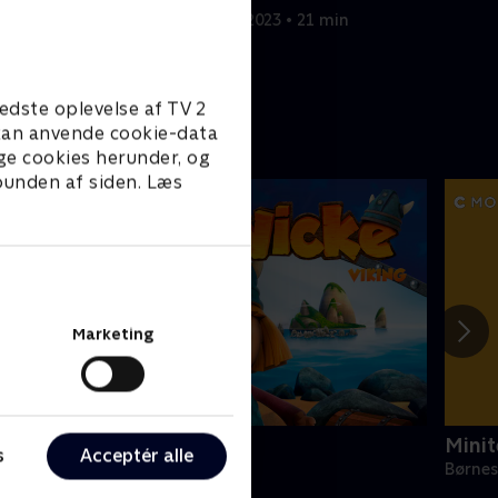
n
1. januar 2023 • 21 min
edste oplevelse af TV 2
e kan anvende cookie-data
ge cookies herunder, og
 bunden af siden. Læs
Marketing
icke Viking
Minit
s
Acceptér alle
ørneserier • 1 sæsoner
Børnes