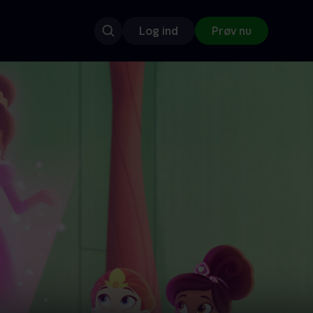
Log ind
Prøv nu