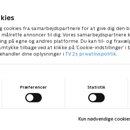
ten-sitte.
1. januar 2023 • 21 mi
. januar 2023 • 21 min
kies
g cookies fra samarbejdspartnere for at give dig den b
l at målrette annoncer til dig. Vores samarbejdspartner
ing på egne og andres platforme. Du kan til- og fravæl
amtykke tilbage ved at klikke på ’Cookie-indstillinger’ i
handler dine oplysninger i
TV 2s privatlivspolitik
.
Samtykkevalg
Præferencer
Statistik
Miraculous
V
Kun nødvendige cookie
Børneserier • 3 sæsoner
B