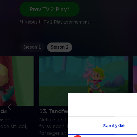
Prøv TV 2 Play*
*tilkøbes til TV 2 Play abonnement
Sæson 1
Sæson 2
ude
13. Tandfeen
1
s
yser
Nella efterforsker Tandfeens
Samtykke
E
dde sit idol,
forsvinden. En skadet Garrett
e
forsøger at blive dagens helt i