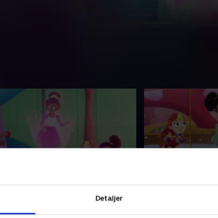
4. Hoppende babyer og
16. Æblekind på 
pringende konger
Riley får en drage t
Detaljer
t teselskab går skævt. Nella og Riley
med Nella. Dwayne e
r forvirrede, da de bliver bedt om at
første færd.