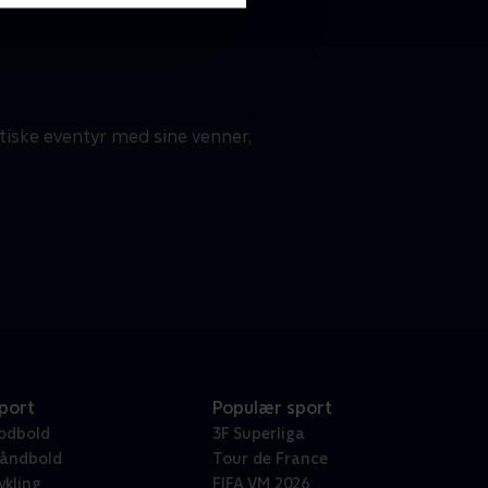
stiske eventyr med sine venner,
port
Populær sport
odbold
3F Superliga
åndbold
Tour de France
ykling
FIFA VM 2026