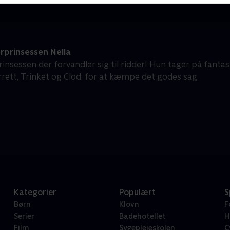
rprinsessen Nella
rinsessen der forvandler sig til ridder! Hun tager på fanta
rrett, Trinket og Clod, for at kæmpe det godes sag.
Kategorier
Populært
S
Børn
Klovn
F
Serier
Badehotellet
H
Film
Sygeplejeskolen
C