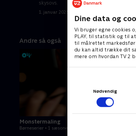
s
skysovs.
1
1. januar 2023 • 21 min
Dine data og coo
Vi bruger egne cookies o
PLAY, til statistik og ti
Andre så også
til målrettet markedsfør
du kan altid trække dit s
mere om hvordan TV 2 be
Nødvendig
Monstermaling
Børneserier • 1 sæsoner