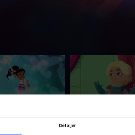
gisk dag i mudderet
12. Frys Fleaglerne ude
iterer Gorks familiemedlem
Den onde troldmand fryser
ing. Nella og Trinket bliver i
Slottehvile. Nella skal redde s
Detaljer
deres venskab.
Lady Glitter-glamour.