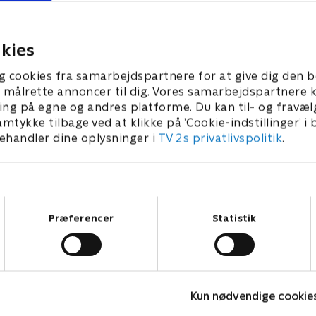
023 • 21 min
1. januar 2023 • 21 min
kies
g cookies fra samarbejdspartnere for at give dig den b
l at målrette annoncer til dig. Vores samarbejdspartner
ing på egne og andres platforme. Du kan til- og fravæl
amtykke tilbage ved at klikke på ’Cookie-indstillinger’ i
handler dine oplysninger i
TV 2s privatlivspolitik
.
Samtykkevalg
Præferencer
Statistik
Miraculous
Z
Kun nødvendige cookie
Børneserier • 3 sæsoner
B