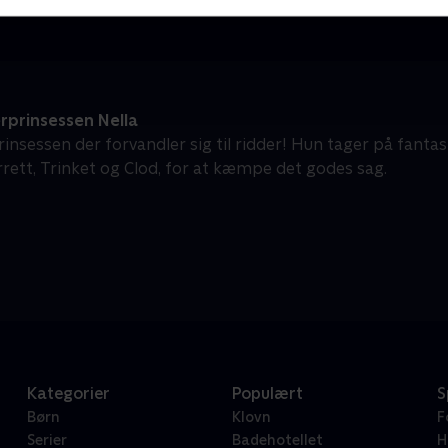
rprinsessen Nella
rinsessen der forvandler sig til ridder! Hun tager på fanta
rrett, Trinket og Clod, for at kæmpe det godes sag.
Kategorier
Populært
S
Børn
Klovn
F
Serier
Badehotellet
H