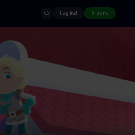
Log ind
Prøv nu