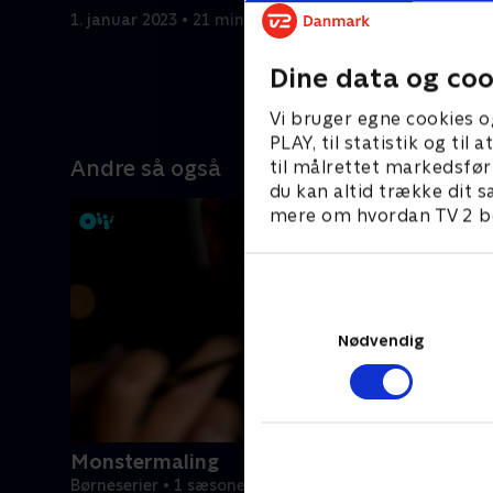
1. januar 2023 • 21 min
1. januar 2
Dine data og coo
Vi bruger egne cookies o
PLAY, til statistik og ti
Andre så også
til målrettet markedsfør
du kan altid trække dit s
mere om hvordan TV 2 be
Nødvendig
Monstermaling
Børneserier • 1 sæsoner