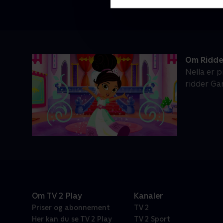
Om Ridde
Nella er p
ridder Ga
Om TV 2 Play
Kanaler
Priser og abonnement
TV 2
Her kan du se TV 2 Play
TV 2 Sport