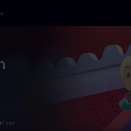
er
n
 mister