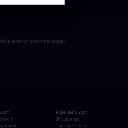
stiske eventyr med sine venner,
port
Populær sport
odbold
3F Superliga
åndbold
Tour de France