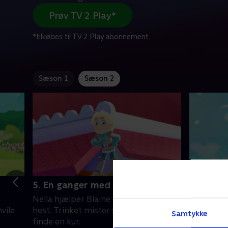
Prøv TV 2 Play*
*tilkøbes til TV 2 Play abonnement
Sæson 1
Sæson 2
5. En ganger med gang i
9. En ma
Nella hjælper Blaine med at finde en
Nella inv
vile
hest. Trinket mister stemmen og må
til en fejr
Samtykke
finde en kur.
tvivl om 