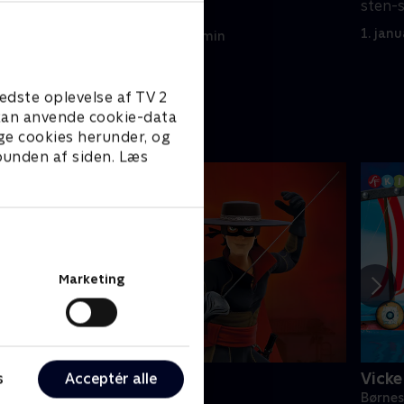
sten-s
skysovs.
1. jan
1. januar 2023 • 21 min
edste oplevelse af TV 2
e kan anvende cookie-data
ge cookies herunder, og
 bunden af siden. Læs
Marketing
orro the Chronicles
Vicke
s
Acceptér alle
ørneserier • 1 sæsoner
Børnes