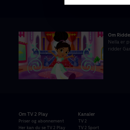
Om Ridde
Nella er p
ridder Ga
Om TV 2 Play
Kanaler
Priser og abonnement
TV 2
Her kan du se TV 2 Play
TV 2 Sport