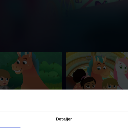
 til sine Dages ende /
40. Prisen for mod / Mus
de Krybdyr
ridderlig magi
hendes venner opdager et
Nella, Garett og Blaine konk
Detaljer
erne. // Trinket og Olivia
om at blive den der modtag