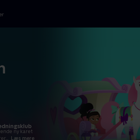
er
n
Redningsklub
lende ny karet
rer
...
Læs mere