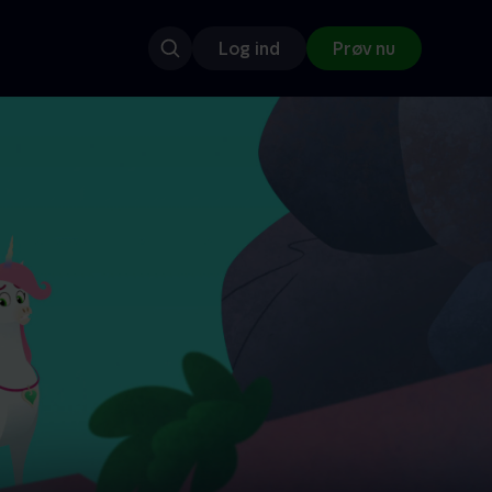
Log ind
Prøv nu