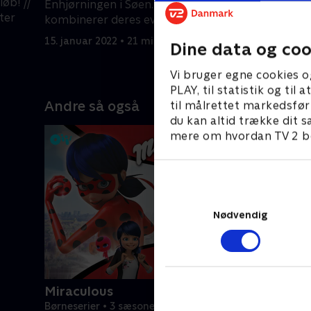
øb! //
Enhjørningen i Søen. // Nella og Sisse
forvandles
ter
kombinerer deres evner og danner en
vennerne 
ny Redningsklub.
15. januar 2022 • 21 min
15. januar
Dine data og coo
Vi bruger egne cookies o
PLAY, til statistik og ti
Andre så også
til målrettet markedsfør
du kan altid trække dit s
mere om hvordan TV 2 be
Nødvendig
Miraculous
Børneserier • 3 sæsoner