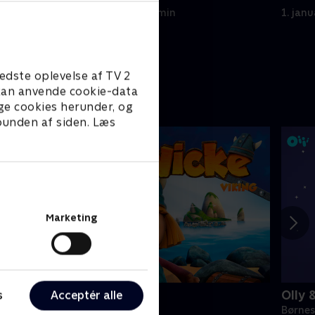
følger. //
1. januar 2023 • 21 min
1. jan
emalf
edste oplevelse af TV 2
e kan anvende cookie-data
ge cookies herunder, og
 bunden af siden. Læs
Marketing
icke Viking
Olly 
s
Acceptér alle
ørneserier • 1 sæsoner
Børnes