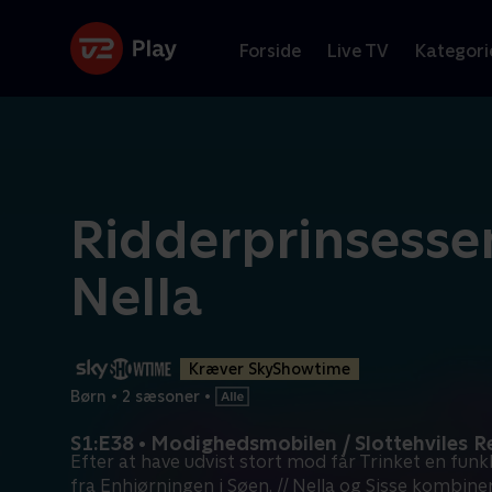
Forside
Live TV
Kategori
Ridderprinsesse
Nella
Kræver SkyShowtime
Børn
•
2 sæsoner
•
S1:E38 • Modighedsmobilen / Slottehviles 
Efter at have udvist stort mod får Trinket en funk
fra Enhjørningen i Søen. // Nella og Sisse kombine