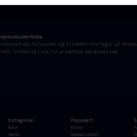
rprinsessen Nella
rinsessen der forvandler sig til ridder! Hun tager på fanta
rrett, Trinket og Clod, for at kæmpe det godes sag.
Kategorier
Populært
S
Børn
Klovn
F
Serier
Badehotellet
H