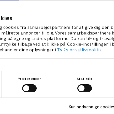
 til ækelguaner, og Nella og
pris for mod - med kaotiske 
må finde en modgift.
Den tarvelige Troldmand Sl
stjæler en sabel.
 2022 • 21 min
15. januar 2022 • 21 min
kies
g cookies fra samarbejdspartnere for at give dig den b
l at målrette annoncer til dig. Vores samarbejdspartner
ing på egne og andres platforme. Du kan til- og fravæl
amtykke tilbage ved at klikke på ’Cookie-indstillinger’ i
handler dine oplysninger i
TV 2s privatlivspolitik
.
Samtykkevalg
Præferencer
Statistik
Zorro the Chronicles
V
Kun nødvendige cookie
Børneserier • 1 sæsoner
B