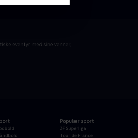
stiske eventyr med sine venner,
port
Populær sport
odbold
3F Superliga
åndbold
Tour de France