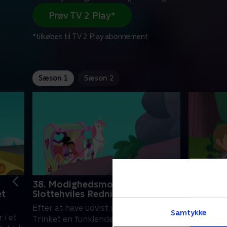
Prøv TV 2 Play*
*tilkøbes til TV 2 Play abonnement
Sæson 1
Sæson 2
38. Modighedsmobilen /
39. Nella
et
Slottehviles Redningsklub
Kriblen
Efter at have udvist stort mod får
Nella og 
Samtykke
 i et
Trinket en funklende ny karet fra
rige i sky