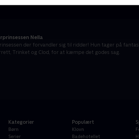
rprinsessen Nella
rinsessen der forvandler sig til ridder! Hun tager på fanta
rrett, Trinket og Clod, for at kæmpe det godes sag.
Kategorier
Populært
S
Børn
Klovn
F
Serier
Badehotellet
H