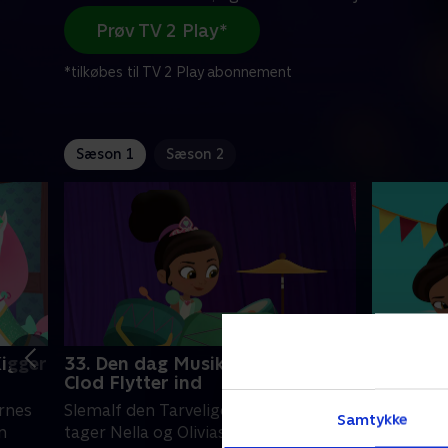
Prøv TV 2 Play*
*tilkøbes til TV 2 Play abonnement
Sæson 1
Sæson 2
Kigger
33. Den dag Musikken Stoppede /
34. Fross
Clod Flytter ind
ven
ernes
Slemalf den Tarvelige Troldmand
Trinket bl
Samtykke
n
tager Nella og Olivias
Slottehvil