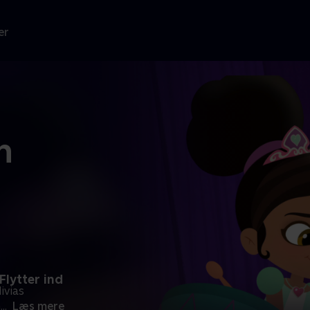
er
n
Flytter ind
ivias
n
...
Læs mere