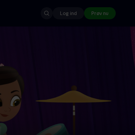
Log ind
Prøv nu