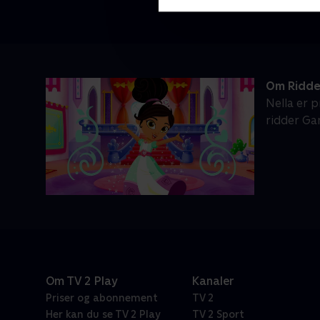
Om Ridde
Nella er p
ridder Ga
Om TV 2 Play
Kanaler
Priser og abonnement
TV 2
Her kan du se TV 2 Play
TV 2 Sport