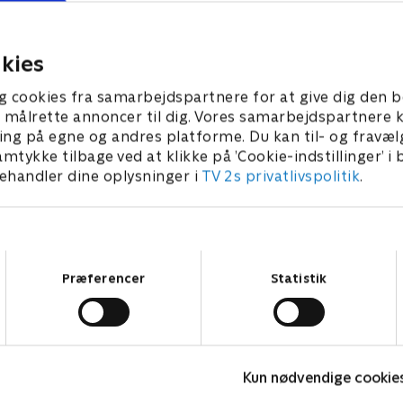
 Slemalf. // Nella begiver sig
kan lave sin mors
ventyr.
yndlingspandekager til m
på mors dag.
 2022 • 21 min
15. januar 2022 • 21 min
kies
g cookies fra samarbejdspartnere for at give dig den b
l at målrette annoncer til dig. Vores samarbejdspartner
ing på egne og andres platforme. Du kan til- og fravæl
amtykke tilbage ved at klikke på ’Cookie-indstillinger’ i
handler dine oplysninger i
TV 2s privatlivspolitik
.
Samtykkevalg
Præferencer
Statistik
Miraculous
Z
Kun nødvendige cookie
Børneserier • 3 sæsoner
B