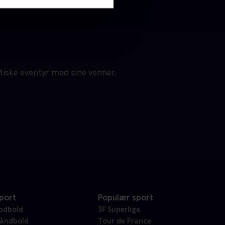
stiske eventyr med sine venner,
port
Populær sport
odbold
3F Superliga
åndbold
Tour de France