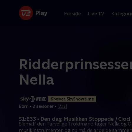
Forside
Live TV
Kategori
Ridderprinsesse
Nella
Kræver SkyShowtime
Børn
•
2 sæsoner
•
S1:E33 • Den dag Musikken Stoppede / Clod 
Slemalf den Tarvelige Troldmand tager Nella og Ol
musikinstrumenter, og nu må de arbejde samme