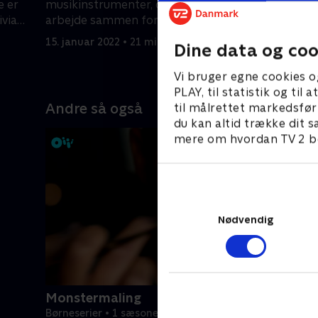
e er
musikinstrumenter, og nu må de
skylden på
ivia
arbejde sammen for at få dem
ud på et e
tilbage! // Clod flytter ind hos Trinket.
15. januar 2022 • 21 min
15. januar
Dine data og coo
Vi bruger egne cookies o
PLAY, til statistik og ti
Andre så også
til målrettet markedsfør
du kan altid trække dit s
mere om hvordan TV 2 be
Nødvendig
Monstermaling
Børneserier • 1 sæsoner