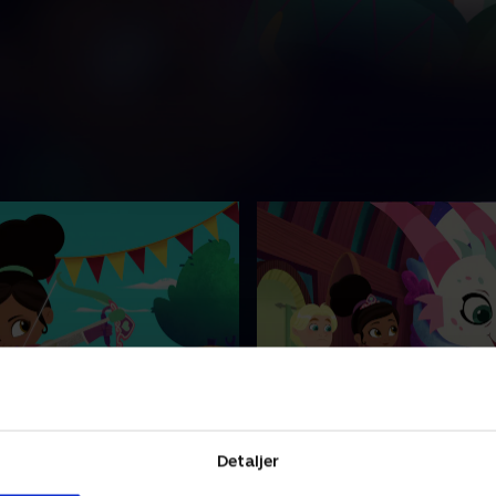
en Trinket / Alt for en
35. Dronning Mors Dag /
Katastrofal Drage-Lege
iver på mystisk vis 'frosset' i
Nella tager på en færd for a
Detaljer
es Tivoli, og alle skyder
blingbær i Mørkebærminern