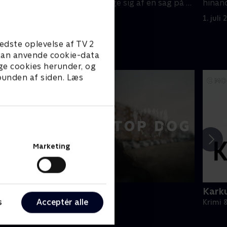
skole. Ray skal tage sig af en sag på et
hinand
Beverly Hills hotel.
hvad d
1. juli 2021 • 47 min
1. juli
edste oplevelse af TV 2
e kan anvende cookie-data
ge cookies herunder, og
 bunden af siden. Læs
Marketing
op Dog
Karku
s
Acceptér alle
rimi & Spænding • 1 sæsoner
Krimi 