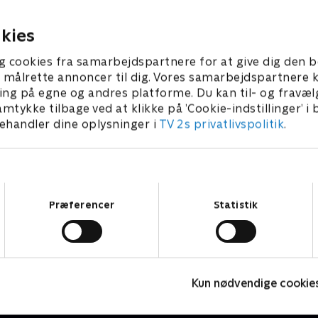
 sine børn.
ære for sin afdøde hustru.
 • 50 min
1. juli 2021 • 52 min
kies
g cookies fra samarbejdspartnere for at give dig den b
l at målrette annoncer til dig. Vores samarbejdspartner
ing på egne og andres platforme. Du kan til- og fravæl
amtykke tilbage ved at klikke på ’Cookie-indstillinger’ i
handler dine oplysninger i
TV 2s privatlivspolitik
.
Samtykkevalg
Præferencer
Statistik
The Au Pair
T
Kun nødvendige cookie
Krimi & Spænding • 1 sæsoner
K