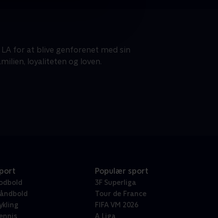
l LA for at blive genforenet med sin
ilien, loyaliteten og loven.
port
Populær sport
odbold
3F Superliga
åndbold
Tour de France
ykling
FIFA VM 2026
ennis
A Liga