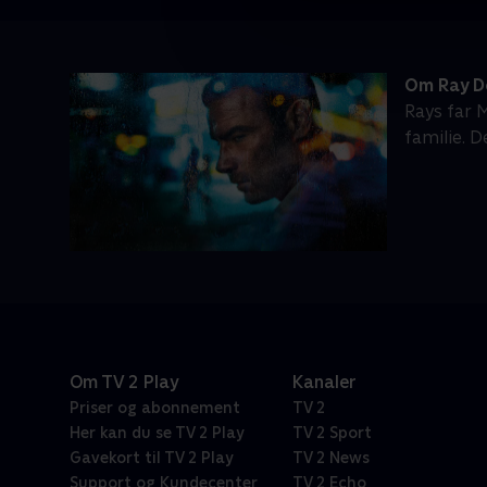
Om Ray 
Rays far 
familie. D
Om TV 2 Play
Kanaler
Priser og abonnement
TV 2
Her kan du se TV 2 Play
TV 2 Sport
Gavekort til TV 2 Play
TV 2 News
Support og Kundecenter
TV 2 Echo