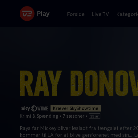
Forside
Live TV
Kategori
Kræver SkyShowtime
Krimi & Spænding
•
7 sæsoner
•
Rays far Mickey bliver løsladt fra fængslet efter 2
kommer til LA for at blive genforenet med sin
...
L