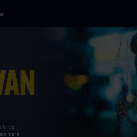
er
0 år og
æs mere