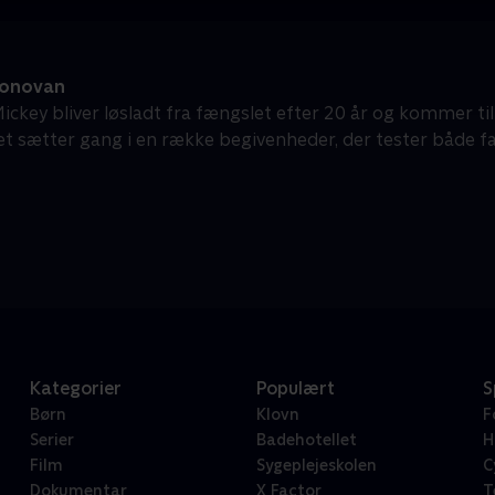
Donovan
Mickey bliver løsladt fra fængslet efter 20 år og kommer ti
et sætter gang i en række begivenheder, der tester både fam
Kategorier
Populært
S
Børn
Klovn
F
Serier
Badehotellet
H
Film
Sygeplejeskolen
C
Dokumentar
X Factor
T