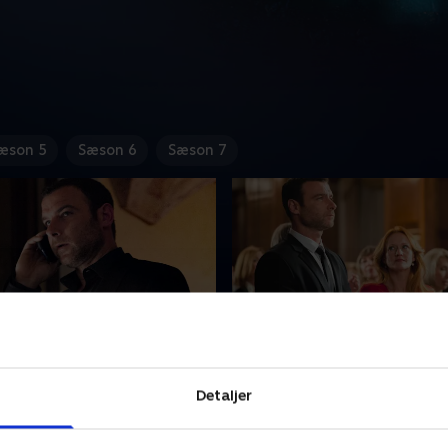
æson 5
Sæson 6
Sæson 7
th is a Mouth
3. Twerk
sætter en plan for at sende
Mickey tilbringer tid med B
Detaljer
lbage i fængsel. Abby tordser
Terry. Rays mentor, Ezra Go
ilbringer dagen sammen med
afholder en fundraisingbegi