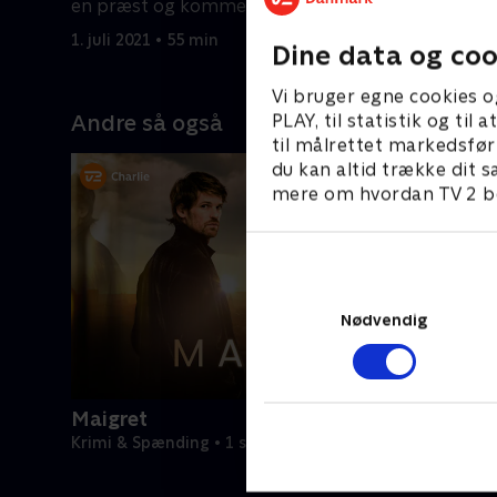
en præst og kommer til L.A hvor Ray
Mickey og
bor.
1. juli 2021 • 55 min
1. juli 2021
Dine data og coo
Vi bruger egne cookies o
PLAY, til statistik og ti
Andre så også
til målrettet markedsfør
du kan altid trække dit s
mere om hvordan TV 2 be
Nødvendig
Maigret
Krimi & Spænding • 1 sæsoner