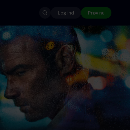
Log ind
Prøv nu