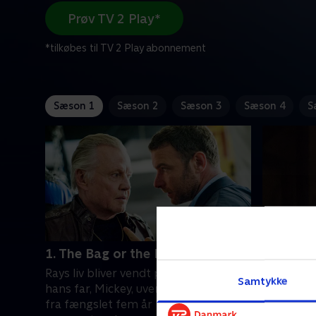
Prøv TV 2 Play*
*tilkøbes til TV 2 Play abonnement
Sæson 1
Sæson 2
Sæson 3
Sæson 4
S
1. The Bag or the Bat
2. A Mou
Rays liv bliver vendt på hovedet, da
Ray iværk
Samtykke
hans far, Mickey, uventet bliver løsladt
sin far ti
fra fængslet fem år før tid, dræber
Ray og t