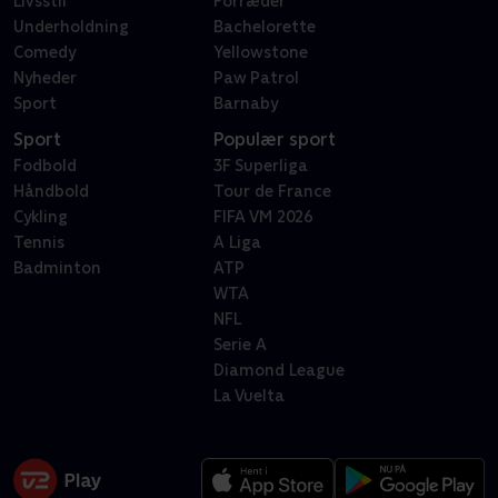
Livsstil
Forræder
Underholdning
Bachelorette
Comedy
Yellowstone
Nyheder
Paw Patrol
Sport
Barnaby
Sport
Populær sport
Fodbold
3F Superliga
Håndbold
Tour de France
Cykling
FIFA VM 2026
Tennis
A Liga
Badminton
ATP
WTA
NFL
Serie A
Diamond League
La Vuelta