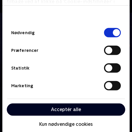
tilbage ved at klikke på ’Cookie-indstillinger’ i
bunden af siden. Læs mere om hvordan TV 2
behandler dine oplysninger i
TV 2s privatlivspolitik
.
Samtykkevalg
Nødvendig
Præferencer
Statistik
Marketing
Om Pitch Perfect - Bumper in Berlin
Ti år efter college dropper Bumper Allen sit liv som
Acceptér alle
sikkerhedsvagt og flytter til Berlin for at gøre sin
drøm om at blive popstjerne til virkelighed.
Kun nødvendige cookies