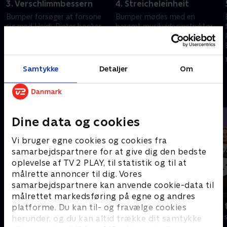
3. Verschlimmbessern
4. Streicheleinheit
Bumper forsøger at forsone
Bumper mødes med en
sig med Heidi, Pieter booker
berømt musikvideoinstruktør,
l
Bumper til et radioprogram, og
og Gisela udgiver en ny single
Gisela går igen på scenen.
og en ny musikvideo.
1. december 2022 • 29 min
8. december 2022 • 29 min
Samtykke
Detaljer
Om
Andre så også
Dine data og cookies
Vi bruger egne cookies og cookies fra
samarbejdspartnere for at give dig den bedste
oplevelse af TV 2 PLAY, til statistik og til at
målrette annoncer til dig. Vores
samarbejdspartnere kan anvende cookie-data til
målrettet markedsføring på egne og andres
Robssons (dansk tale)
Bert (dansk 
platforme. Du kan til- og fravælge cookies
Komedie • 1 sæsoner
Komedie • 1 sæ
herunder, og du kan altid trække dit samtykke