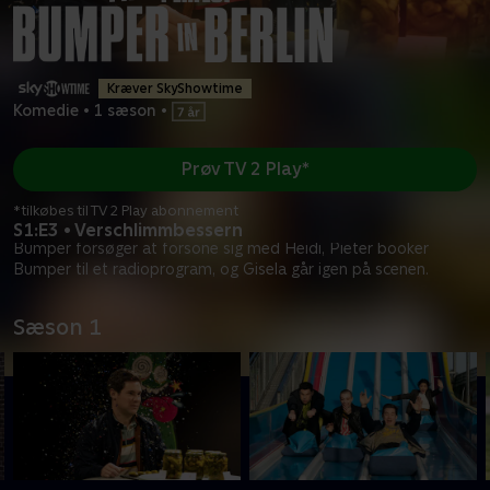
Kræver SkyShowtime
Komedie
•
1 sæson
•
Prøv TV 2 Play*
*tilkøbes til TV 2 Play abonnement
S1:E3 • Verschlimmbessern
Bumper forsøger at forsone sig med Heidi, Pieter booker
Bumper til et radioprogram, og Gisela går igen på scenen.
Sæson 1