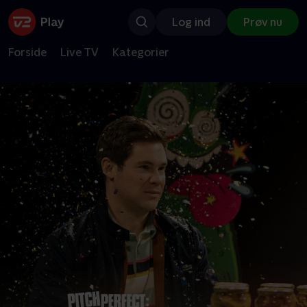
Log ind
Prøv nu
Forside
Live TV
Kategorier