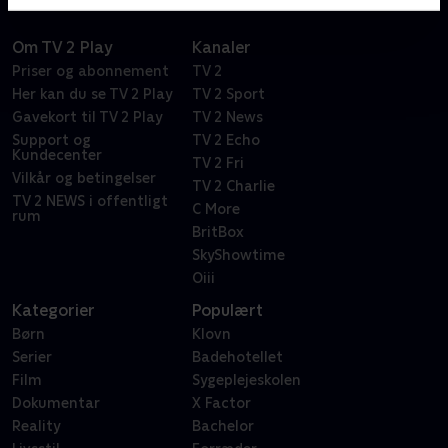
Om TV 2 Play
Kanaler
Priser og abonnement
TV 2
Her kan du se TV 2 Play
TV 2 Sport
Gavekort til TV 2 Play
TV 2 News
Support og
TV 2 Echo
Kundecenter
TV 2 Fri
Vilkår og betingelser
TV 2 Charlie
TV 2 NEWS i offentligt
C More
rum
BritBox
SkyShowtime
Oiii
Kategorier
Populært
Børn
Klovn
Serier
Badehotellet
Film
Sygeplejeskolen
Dokumentar
X Factor
Reality
Bachelor