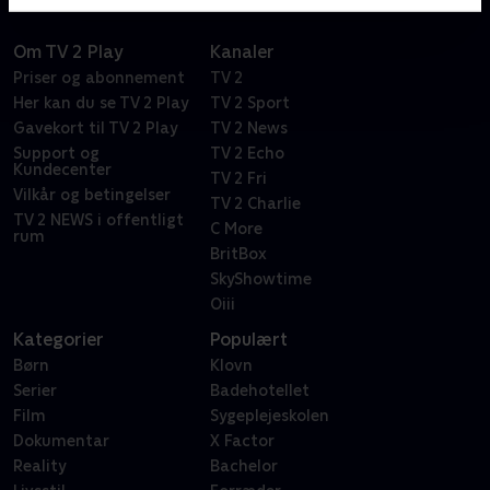
Om TV 2 Play
Kanaler
Priser og abonnement
TV 2
Her kan du se TV 2 Play
TV 2 Sport
Gavekort til TV 2 Play
TV 2 News
Support og
TV 2 Echo
Kundecenter
TV 2 Fri
Vilkår og betingelser
TV 2 Charlie
TV 2 NEWS i offentligt
C More
rum
BritBox
SkyShowtime
Oiii
Kategorier
Populært
Børn
Klovn
Serier
Badehotellet
Film
Sygeplejeskolen
Dokumentar
X Factor
Reality
Bachelor