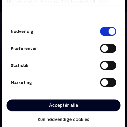
tilbage ved at klikke på ’Cookie-indstillinger’ i
bunden af siden. Læs mere om hvordan TV 2
behandler dine oplysninger i
TV 2s privatlivspolitik
.
Samtykkevalg
Nødvendig
Præferencer
Statistik
Marketing
Om Pitch Perfect - Bumper in Berlin
Ti år efter college dropper Bumper Allen sit liv som
Acceptér alle
sikkerhedsvagt og flytter til Berlin for at gøre sin
drøm om at blive popstjerne til virkelighed.
Kun nødvendige cookies