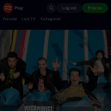
Log ind
Prøv nu
Forside
Live TV
Kategorier