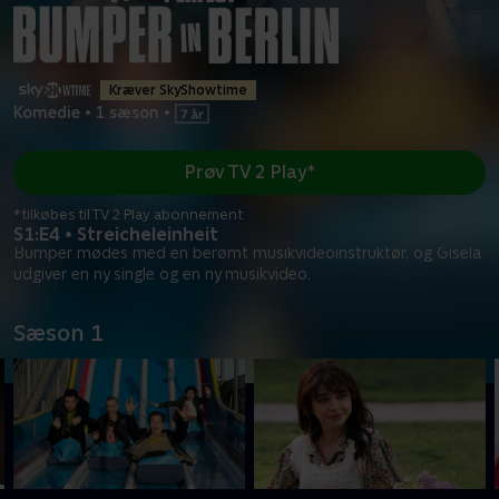
Kræver SkyShowtime
Komedie
•
1 sæson
•
Prøv TV 2 Play*
*tilkøbes til TV 2 Play abonnement
S1:E4 • Streicheleinheit
Bumper mødes med en berømt musikvideoinstruktør, og Gisela
udgiver en ny single og en ny musikvideo.
Sæson 1