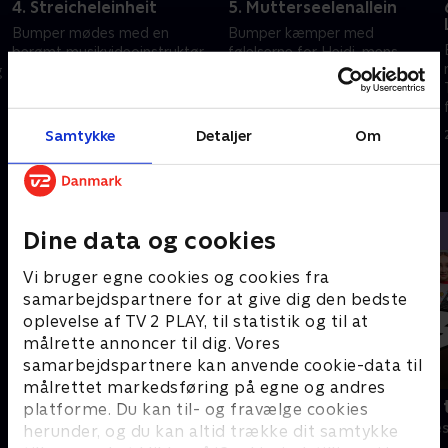
4. Streicheleinheit
5. Mutterseelenallein
Bumper mødes med en
Bumper kæmper med
berømt musikvideoinstruktør,
følelserne for Heidi, mens
g
og Gisela udgiver en ny single
Pieter gør ham klar til
og en ny musikvideo.
Enhedsdagen. Thea og Heidi
støtter ham efter et alvorligt
8. december 2022 • 29 min
15. december 2022 • 26 min
tilbageslag.
Samtykke
Detaljer
Om
Andre så også
Dine data og cookies
Vi bruger egne cookies og cookies fra
samarbejdspartnere for at give dig den bedste
oplevelse af TV 2 PLAY, til statistik og til at
målrette annoncer til dig. Vores
samarbejdspartnere kan anvende cookie-data til
målrettet markedsføring på egne og andres
Robssons (dansk tale)
Bert (dansk 
platforme. Du kan til- og fravælge cookies
Komedie • 1 sæsoner
Komedie • 1 sæ
herunder, og du kan altid trække dit samtykke