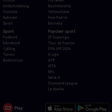
Livsstil
Forræder
Underholdning
Bachelorette
Comedy
Yellowstone
Nyheder
Paw Patrol
Sport
Barnaby
Sport
Populær sport
Fodbold
3F Superliga
Håndbold
Tour de France
Cykling
FIFA VM 2026
Tennis
A Liga
Badminton
ATP
WTA
NFL
Serie A
Diamond League
La Vuelta