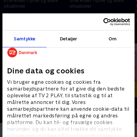
ofte ender i sjove og skøre
ofte ender i sjove og skøre
situationer
situationer
24. september 2023 • 5 min
24. september 2023 • 5 min
Andre så også
Samtykke
Detaljer
Om
Dine data og cookies
Vi bruger egne cookies og cookies fra
samarbejdspartnere for at give dig den bedste
oplevelse af TV 2 PLAY, til statistik og til at
målrette annoncer til dig. Vores
Rasmus Klump
Barbapapa
samarbejdspartnere kan anvende cookie-data til
Børneserier • 3 sæsoner
Børneserier • 1
målrettet markedsføring på egne og andres
platforme. Du kan til- og fravælge cookies
herunder, og du kan altid trække dit samtykke
tilbage ved at klikke på ’Cookie-indstillinger’ i