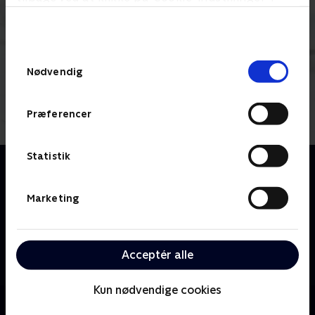
bunden af siden. Læs mere om hvordan TV 2
behandler dine oplysninger i
TV 2s privatlivspolitik
.
Samtykkevalg
Nødvendig
Præferencer
Statistik
Om Pingu
Tag med på spændende eventyr sammen med Pingu
og alle hans venner, når de leger, spiller spil og
Marketing
udforsker isbjerge, søer og grotter. Pingu er en
charmerende og fræk lille pingvin, som ofte havner i
nogle uheldige situationer. Men heldigvis har Pingu
Acceptér alle
nogle gode venner, en sød lillesøster, Pinga, og nogle
rare forældre, der altid er parat til at hjælpe ham, når
Kun nødvendige cookies
nøden er størst. Pingu og hans venner snakker