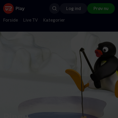
Log ind
Prøv nu
Forside
Live TV
Kategorier
Pingu