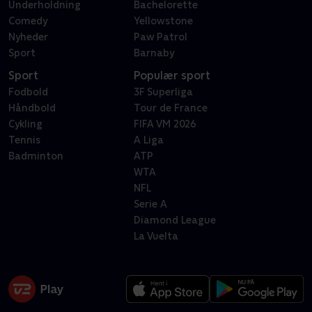
Underholdning
Bachelorette
Comedy
Yellowstone
Nyheder
Paw Patrol
Sport
Barnaby
Sport
Populær sport
Fodbold
3F Superliga
Håndbold
Tour de France
Cykling
FIFA VM 2026
Tennis
A Liga
Badminton
ATP
WTA
NFL
Serie A
Diamond League
La Vuelta