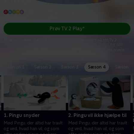
•
Børn
•
6 sæsoner
•
Prøv TV 2 Play*
*Kræver pakken Basis. Administrer dit abonnement på Mit TV 2.
Tag med på spændende eventyr sammen med Pingu og alle
hans venner, når de leger, spiller spil og udforsker
...
Læs mere
Sæson 1
Sæson 2
Sæson 3
Sæson 4
Sæson 5
1. Pingu snyder
2. Pingu vil ikke hjælpe til
Mød Pingu, der altid har travlt
Mød Pingu, der altid har travlt
og ved, hvad han vil, og som
og ved, hvad han vil, og som