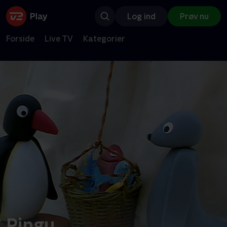
Log ind
Prøv nu
Forside
Live TV
Kategorier
Pingu