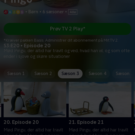
•
Børn
•
6 sæsoner
•
Prøv TV 2 Play*
*Kræver pakken Basis. Administrer dit abonnement på Mit TV 2.
S3:E20 • Episode 20
Mød Pingu, der altid har travlt og ved, hvad han vil, og som ofte
ender i sjove og skøre situationer
Sæson 1
Sæson 2
Sæson 3
Sæson 4
Sæson 5
20. Episode 20
21. Episode 21
Mød Pingu, der altid har travlt
Mød Pingu, der altid har travlt