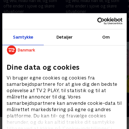
og ved, hvad han vil, og som
og ved, hvad han vil, og som
ofte ender i sjove og skøre
ofte ender i sjove og skøre
situationer
situationer
2. oktober 2011 • 5 min
9. oktober 2011 • 5 min
Andre så også
Samtykke
Detaljer
Om
Dine data og cookies
Vi bruger egne cookies og cookies fra
samarbejdspartnere for at give dig den bedste
oplevelse af TV 2 PLAY, til statistik og til at
målrette annoncer til dig. Vores
Rasmus Klump
Barbapapa
samarbejdspartnere kan anvende cookie-data til
Børneserier • 3 sæsoner
Børneserier • 1
målrettet markedsføring på egne og andres
platforme. Du kan til- og fravælge cookies
herunder, og du kan altid trække dit samtykke
tilbage ved at klikke på ’Cookie-indstillinger’ i