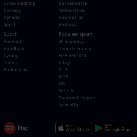
Underholdning
Bachelorette
Comedy
Yellowstone
Nyheder
Paw Patrol
Sport
Barnaby
Sport
Populær sport
Fodbold
3F Superliga
Håndbold
Tour de France
Cykling
FIFA VM 2026
Tennis
A Liga
Badminton
ATP
WTA
NFL
Serie A
Diamond League
La Vuelta