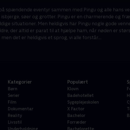
å spændende eventyr sammen med Pingu og alle hans venner
isbjerge, søer og grotter. Pingu er en charmerende og fræk 
dige situationer. Men heldigvis har Pingu nogle gode venner,
dre, der altid er parat til at hjælpe ham, når nøden er stø
 men det er heldigvis et sprog, vi alle forstår....
Kategorier
Populært
S
Børn
Klovn
F
Serier
Badehotellet
H
Film
Sygeplejeskolen
C
Dokumentar
X Factor
T
Reality
Bachelor
B
Livsstil
Forræder
Underholdning
Bachelorette