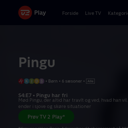
Forside
Live TV
Kategori
Pingu
•
Børn
•
6 sæsoner
•
S4:E7 • Pingu har fri
Mød Pingu, der altid har travlt og ved, hvad han vi
ender i sjove og skøre situationer
Prøv TV 2 Play*