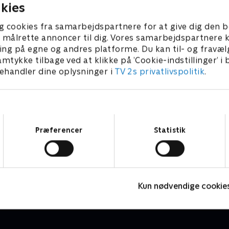
kies
g cookies fra samarbejdspartnere for at give dig den b
l at målrette annoncer til dig. Vores samarbejdspartner
ing på egne og andres platforme. Du kan til- og fravæl
amtykke tilbage ved at klikke på ’Cookie-indstillinger’ i
handler dine oplysninger i
TV 2s privatlivspolitik
.
Samtykkevalg
Præferencer
Statistik
Barbapapa
G
Børneserier • 1 sæsoner
B
Kun nødvendige cookie