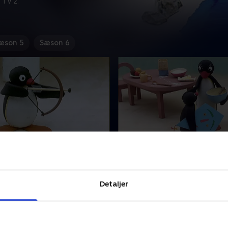
 TV 2.
æson 5
Sæson 6
 som bueskytte
9. Pingu bliver advaret
 der altid har travlt og ved,
Mød Pingu, der altid har trav
il, og som ofte ender i sjove
hvad han vil, og som ofte en
Detaljer
ituationer.
og skøre situationer
ber 2023 • 5 min
24. september 2023 • 5 min