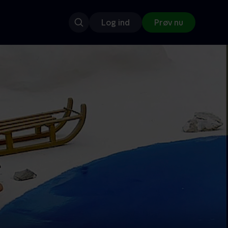
Log ind
Prøv nu