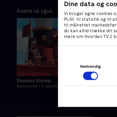
Dine data og coo
Andre så også
Vi bruger egne cookies o
PLAY, til statistik og ti
til målrettet markedsfør
du kan altid trække dit s
mere om hvordan TV 2 be
Nødvendig
Rasmus Klump
Børneserier • 3 sæsoner