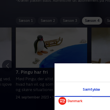
*Kræver pakken Basis. Administrer dit abonnement på Mit
Sæson 1
Sæson 2
Sæson 3
Sæson 4
S
7. Pingu har fri
8. Pingu
g ved,
Mød Pingu, der altid har travlt og ved,
Mød Pingu,
i sjove
hvad han vil, og som ofte ender i sjove
hvad han v
Samtykke
og skøre situationer
og skøre s
24. september 2023 • 5 min
24. septem