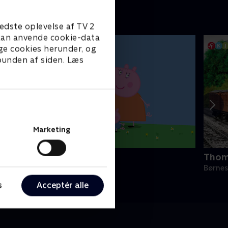
edste oplevelse af TV 2
e kan anvende cookie-data
ge cookies herunder, og
 bunden af siden. Læs
Marketing
urli Gris
Thom
ørneserier • 4 sæsoner
Børnes
s
Acceptér alle