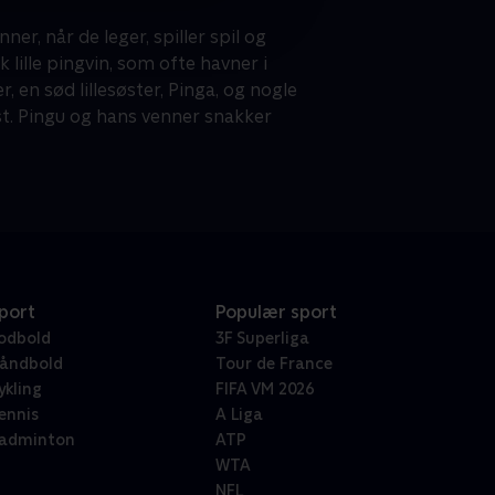
, når de leger, spiller spil og
lille pingvin, som ofte havner i
 en sød lillesøster, Pinga, og nogle
rst. Pingu og hans venner snakker
port
Populær sport
odbold
3F Superliga
åndbold
Tour de France
ykling
FIFA VM 2026
ennis
A Liga
adminton
ATP
WTA
NFL