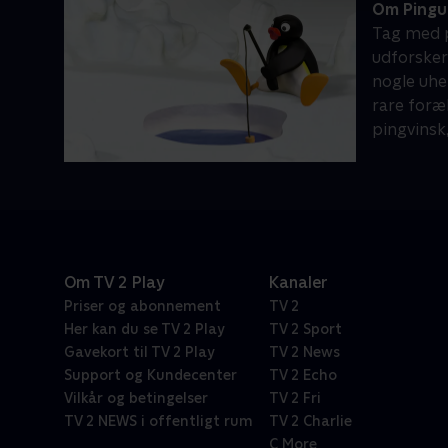
Om Pingu
Tag med p
udforsker 
nogle uhel
rare foræl
pingvinsk,
Om TV 2 Play
Kanaler
Priser og abonnement
TV 2
Her kan du se TV 2 Play
TV 2 Sport
Gavekort til TV 2 Play
TV 2 News
Support og Kundecenter
TV 2 Echo
Vilkår og betingelser
TV 2 Fri
TV 2 NEWS i offentligt rum
TV 2 Charlie
C More