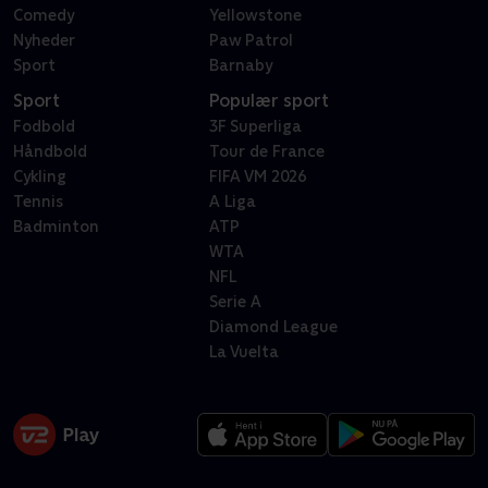
Comedy
Yellowstone
Nyheder
Paw Patrol
Sport
Barnaby
Sport
Populær sport
Fodbold
3F Superliga
Håndbold
Tour de France
Cykling
FIFA VM 2026
Tennis
A Liga
Badminton
ATP
WTA
NFL
Serie A
Diamond League
La Vuelta