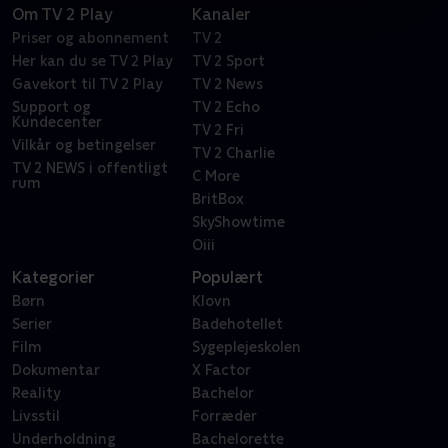
Om TV 2 Play
Kanaler
Priser og abonnement
TV 2
Her kan du se TV 2 Play
TV 2 Sport
Gavekort til TV 2 Play
TV 2 News
Support og
TV 2 Echo
Kundecenter
TV 2 Fri
Vilkår og betingelser
TV 2 Charlie
TV 2 NEWS i offentligt
C More
rum
BritBox
SkyShowtime
Oiii
Kategorier
Populært
Børn
Klovn
Serier
Badehotellet
Film
Sygeplejeskolen
Dokumentar
X Factor
Reality
Bachelor
Livsstil
Forræder
Underholdning
Bachelorette