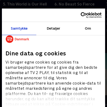
5. This World is Our Hell
6. No Beast So Fierce
Hecate og Ethan kæmper for
Vanessa opsøger til sin gamle
at overleve i New Mexicos
ven Ferdinand Lyle for at få
barske ørkenlandskab.
hjælp. Lyle præsenterer hende
Kaetenay afslører sandheden
for en ny allieret, Catriona
Samtykke
Detaljer
Om
om sin forbindelse til Ethan
Hartdegen.
1. juli 2021 • 51 min
1. juli 2021 • 47 min
over for sir Malcolm.
Andre så også
Dine data og cookies
Vi bruger egne cookies og cookies fra
samarbejdspartnere for at give dig den bedste
oplevelse af TV 2 PLAY, til statistik og til at
målrette annoncer til dig. Vores
samarbejdspartnere kan anvende cookie-data til
målrettet markedsføring på egne og andres
platforme. Du kan til- og fravælge cookies
herunder, og du kan altid trække dit samtykke
Top Dog
The Au Pair
tilbage ved at klikke på ’Cookie-indstillinger’ i
Krimi & Spænding • 1 sæsoner
Krimi & Spændi