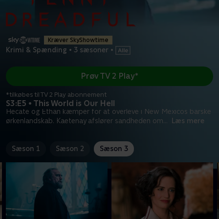
Kræver SkyShowtime
Krimi & Spænding
•
3 sæsoner
•
Prøv TV 2 Play*
*tilkøbes til TV 2 Play abonnement
S3:E5 • This World is Our Hell
Hecate og Ethan kæmper for at overleve i New Mexicos barske
ørkenlandskab. Kaetenay afslører sandheden om
...
Læs mere
Sæson 1
Sæson 2
Sæson 3