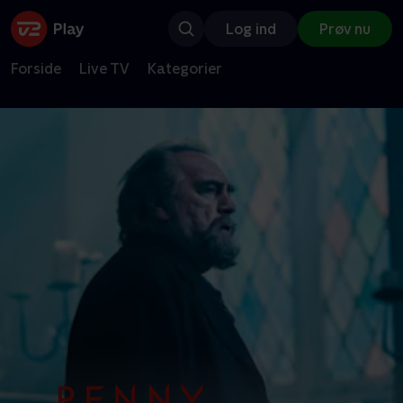
Log ind
Prøv nu
Forside
Live TV
Kategorier