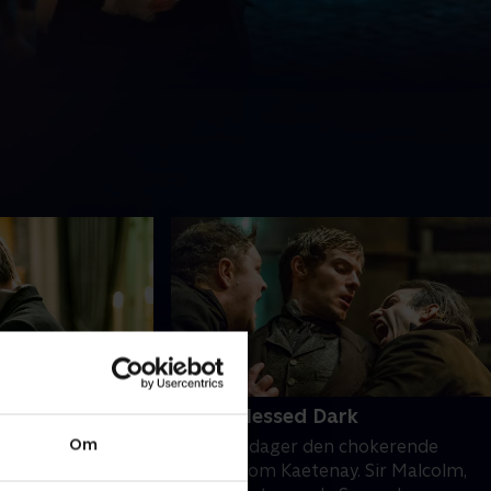
t
9. The Blessed Dark
Om
 og Kaetenay
Ethan opdager den chokerende
London. Dr. Seward
sandhed om Kaetenay. Sir Malcolm,