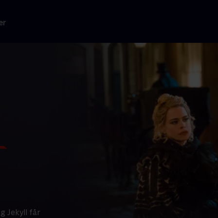
er
 Jekyll får