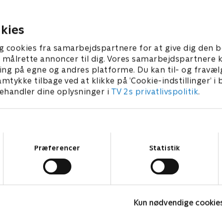
sandsynlig fjende. Bæstet tager
opdager Renfields
ndelig mod til sig.
Ethan eftersøger dr
kies
. juli 2021 • 54 min
1. juli 2021 • 42 min
g cookies fra samarbejdspartnere for at give dig den b
l at målrette annoncer til dig. Vores samarbejdspartner
ing på egne og andres platforme. Du kan til- og fravæl
amtykke tilbage ved at klikke på ’Cookie-indstillinger’ i
handler dine oplysninger i
TV 2s privatlivspolitik
.
Samtykkevalg
Præferencer
Statistik
The Au Pair
Kun nødvendige cookie
Krimi & Spænding • 1 sæsoner
K