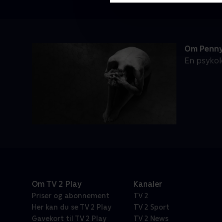
Om Penny
En psykol
Om TV 2 Play
Kanaler
Priser og abonnement
TV 2
Her kan du se TV 2 Play
TV 2 Sport
Gavekort til TV 2 Play
TV 2 News