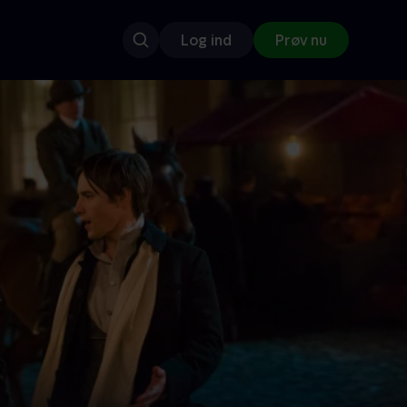
Log ind
Prøv nu