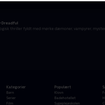
 Dreadful
ogisk thriller fyldt med mørke dæmoner, vampyrer, myste
Kategorier
Populært
S
Børn
Klovn
F
Serier
Badehotellet
H
Film
Sygeplejeskolen
C