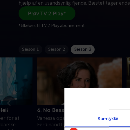
hjælp af en usandsynlig fjende. Bæstet tager endel
Prøv TV 2 Play*
*tilkøbes til TV 2 Play abonnement
Sæson 1
Sæson 2
Sæson 3
Hell
6. No Beast So Fierce
7
r for at
Vanessa opsøger til sin gamle ven
K
Samtykke
 barske
Ferdinand Lyle for at få hjælp. Lyle
F