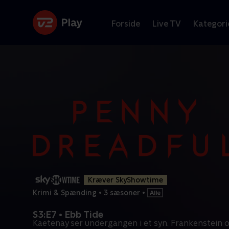
Forside
Live TV
Kategori
Kræver SkyShowtime
Krimi & Spænding
•
3 sæsoner
•
S3:E7 • Ebb Tide
Kaetenay ser undergangen i et syn. Frankenstein og