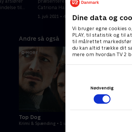
y afslører
præsenterer hende for en ny allieret,
u
ndelse til
Catriona Hartdegen.
e
olm.
Dine data og coo
1. juli 2021 • 47 min
1
Vi bruger egne cookies o
PLAY, til statistik og ti
Andre så også
til målrettet markedsfør
du kan altid trække dit s
mere om hvordan TV 2 be
Nødvendig
Top Dog
Krimi & Spænding • 1 sæsoner