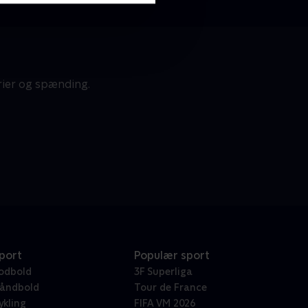
rier og spænding.
port
Populær sport
odbold
3F Superliga
åndbold
Tour de France
ykling
FIFA VM 2026