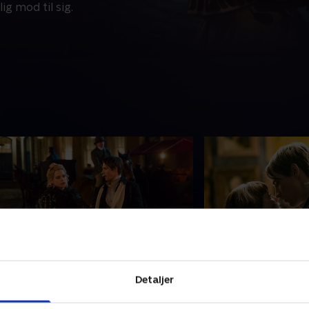
ig mod til sig.
. Ebb Tide
8. Perpetual Nigh
Detaljer
aetenay ser undergangen i et syn.
Ethan, sir Malcolm
rankenstein og Jekyll får hjælp af en
vender tilbage til 