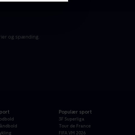
rier og spænding.
port
Populær sport
odbold
3F Superliga
åndbold
Tour de France
ykling
FIFA VM 2026