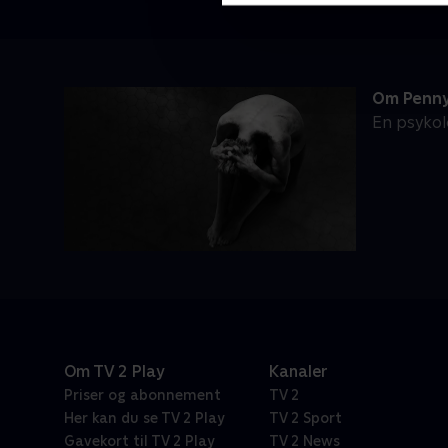
Om Penny
En psykol
Om TV 2 Play
Kanaler
Priser og abonnement
TV 2
Her kan du se TV 2 Play
TV 2 Sport
Gavekort til TV 2 Play
TV 2 News