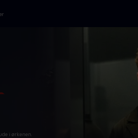
er
de i ørkenen.