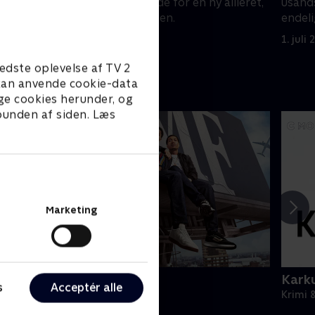
slører
præsenterer hende for en ny allieret,
usands
e til
Catriona Hartdegen.
endeli
1. juli 2021 • 47 min
1. juli
edste oplevelse af TV 2
e kan anvende cookie-data
ge cookies herunder, og
 bunden af siden. Læs
Marketing
BMF
Karku
s
Acceptér alle
rimi & Spænding • 3 sæsoner
Krimi 