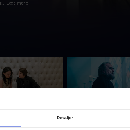
r
...
Læs mere
de of Grass
5. This World is Our Hell
Detaljer
 får en ledetråd til en
Hecate og Ethan kæmper fo
i fortiden, overtaler hun dr.
overleve i New Mexicos bar