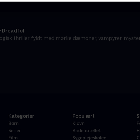
 Dreadful
ogisk thriller fyldt med mørke dæmoner, vampyrer, myste
Kategorier
Populært
S
Børn
Klovn
F
Serier
Badehotellet
H
Film
Sygeplejeskolen
C