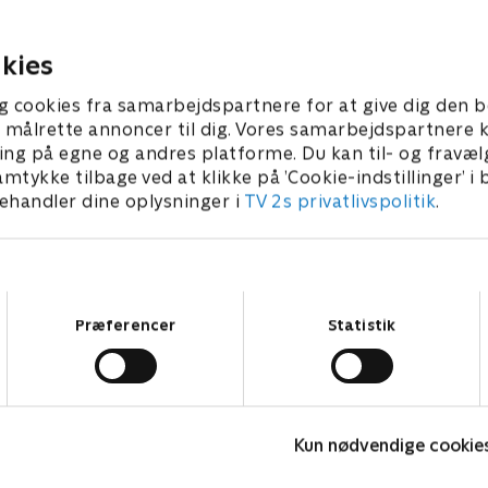
 at gøre brug af en ny
ørkenlandskab. Kaetenay af
gsmetode til at sende
sandheden om sin forbindels
age i tiden.
Ethan over for sir Malcolm.
kies
 • 54 min
1. juli 2021 • 51 min
g cookies fra samarbejdspartnere for at give dig den b
l at målrette annoncer til dig. Vores samarbejdspartner
ing på egne og andres platforme. Du kan til- og fravæl
amtykke tilbage ved at klikke på ’Cookie-indstillinger’ i
handler dine oplysninger i
TV 2s privatlivspolitik
.
Samtykkevalg
Præferencer
Statistik
The Au Pair
Kun nødvendige cookie
Krimi & Spænding • 1 sæsoner
K