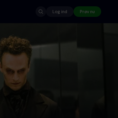
Log ind
Prøv nu