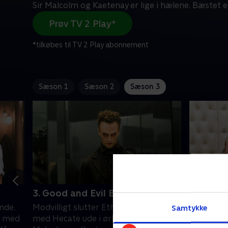
Sir Malcolm og Kaetenay er lige i hælene. Bæstet e
Prøv TV 2 Play*
*tilkøbes til TV 2 Play abonnement
Sæson 1
Sæson 2
Sæson 3
3. Good and Evil Braided Be
4. A Bla
nde.
Modvilligt slutter Ethan sig sammen
Da Vanessa
Samtykke
e med
med Hecate ude i ørkenen. Sir
oplevelse 