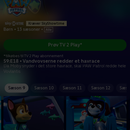
Kræver SkyShowtime
Børn
•
13 sæsoner
•
Prøv TV 2 Play*
*tilkøbes til TV 2 Play abonnement
S9:E18 • Vandvovserne redder et havrace
Da Moby snyder i det store havrace, skal PAW Patrol redde hele
Vovlantis
Sæson 9
Sæson 10
Sæson 11
Sæson 12
Sæso