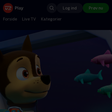
Log ind
Prøv nu
Forside
Live TV
Kategorier