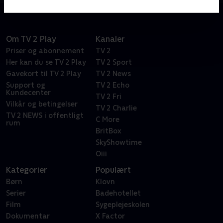
Om TV 2 Play
Kanaler
Priser og abonnement
TV 2
Her kan du se TV 2 Play
TV 2 Sport
Gavekort til TV 2 Play
TV 2 News
Support og
TV 2 Echo
Kundecenter
TV 2 Fri
Vilkår og betingelser
TV 2 Charlie
TV 2 NEWS i offentligt
C More
rum
BritBox
SkyShowtime
Oiii
Kategorier
Populært
Børn
Klovn
Serier
Badehotellet
Film
Sygeplejeskolen
Dokumentar
X Factor