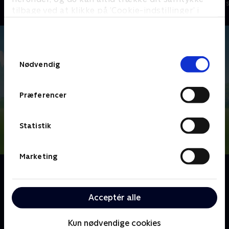
Børneserier • 4 sæsoner
Børneserier • 3
tilbage ved at klikke på ’Cookie-indstillinger’ i
bunden af siden. Læs mere om hvordan TV 2
behandler dine oplysninger i
TV 2s privatlivspolitik
.
Samtykkevalg
Nødvendig
Præferencer
Statistik
Marketing
Om PAW Patrol
Nickelodeons animerede børneserie, PAW Patrol,
handler om de seks heroiske redningshvalpe Chase,
Acceptér alle
Marshall, Rocky, Rubble, Zuma og Skye - med den
teknik-kyndige dreng, Ryder, i spidsen.
Kun nødvendige cookies