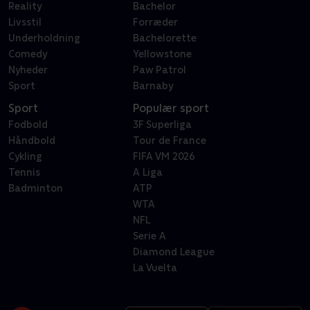
Reality
Bachelor
Livsstil
Forræder
Underholdning
Bachelorette
Comedy
Yellowstone
Nyheder
Paw Patrol
Sport
Barnaby
Sport
Populær sport
Fodbold
3F Superliga
Håndbold
Tour de France
Cykling
FIFA VM 2026
Tennis
A Liga
Badminton
ATP
WTA
NFL
Serie A
Diamond League
La Vuelta