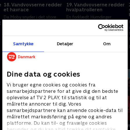
e
18. Vandvovserne redder
19. Vandvovserne redder
et havrace
hvalpatrolleren
Da Moby snyder i det store
En forklædt Humdinger
g
havrace, skal PAW Patrol redde
forsøger at stjæle fra
hele Vovlantis
Vovselantis. Vovserne skal finde
et stjålet skib
1. august 2023 • 23 min
1. august 2023 • 23 min
Samtykke
Detaljer
Om
Andre så også
Dine data og cookies
Vi bruger egne cookies og cookies fra
samarbejdspartnere for at give dig den bedste
oplevelse af TV 2 PLAY, til statistik og til at
målrette annoncer til dig. Vores
samarbejdspartnere kan anvende cookie-data til
målrettet markedsføring på egne og andres
platforme. Du kan til- og fravælge cookies
Gurli Gris
Rasmus Klu
herunder, og du kan altid trække dit samtykke