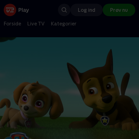
Log ind
Prøv nu
Forside
Live TV
Kategorier