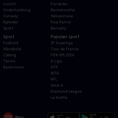
Livsstil
Forræder
Underholdning
Bachelorette
Comedy
Yellowstone
Nyheder
Paw Patrol
Sport
Barnaby
Sport
Populær sport
Fodbold
3F Superliga
Håndbold
Tour de France
Cykling
FIFA VM 2026
Tennis
A Liga
Badminton
ATP
WTA
NFL
Serie A
Diamond League
La Vuelta