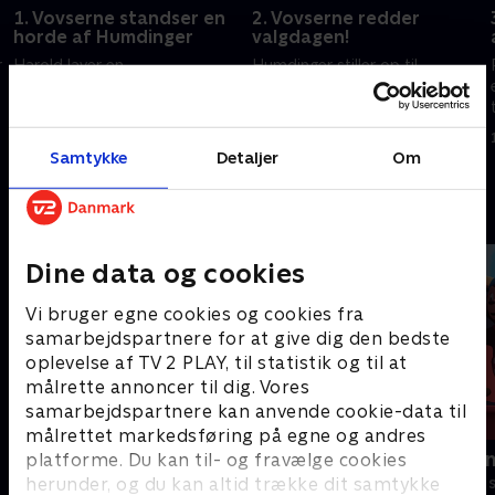
1. Vovserne standser en
2. Vovserne redder
horde af Humdinger
valgdagen!
r
Harold laver en
Humdinger stiller op til
kloningsmaskine. Harold
borgmesterposten i Adventure
forvandler Kaptajn Pighvars
Bay. En gruppe aber er i
fyrtårn til en raket.
problemer.
Samtykke
Detaljer
Om
1. januar 2023 • 22 min
1. januar 2023 • 22 min
Andre så også
Dine data og cookies
Vi bruger egne cookies og cookies fra
samarbejdspartnere for at give dig den bedste
oplevelse af TV 2 PLAY, til statistik og til at
målrette annoncer til dig. Vores
samarbejdspartnere kan anvende cookie-data til
målrettet markedsføring på egne og andres
Gurli Gris
Rasmus Klu
platforme. Du kan til- og fravælge cookies
herunder, og du kan altid trække dit samtykke
Børneserier • 4 sæsoner
Børneserier • 3