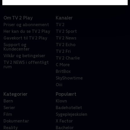
Om TV 2 Play
Kanaler
Priser og abonnement
TV 2
Her kan du se TV 2 Play
TV 2 Sport
Gavekort til TV 2 Play
TV 2 News
Support og
TV 2 Echo
Kundecenter
TV 2 Fri
Vilkår og betingelser
TV 2 Charlie
TV 2 NEWS i offentligt
C More
rum
BritBox
SkyShowtime
Oiii
Kategorier
Populært
Børn
Klovn
Serier
Badehotellet
Film
Sygeplejeskolen
Dokumentar
X Factor
Reality
Bachelor