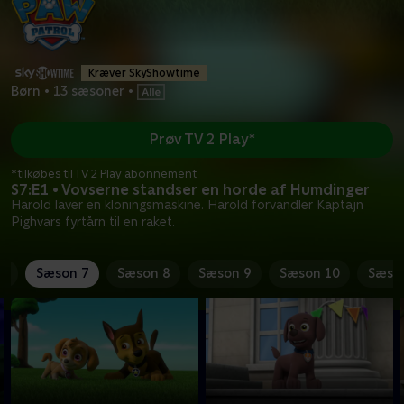
Kræver SkyShowtime
Børn
•
13 sæsoner
•
Prøv TV 2 Play*
*tilkøbes til TV 2 Play abonnement
S7:E1 • Vovserne standser en horde af Humdinger
Harold laver en kloningsmaskine. Harold forvandler Kaptajn
Pighvars fyrtårn til en raket.
6
Sæson 7
Sæson 8
Sæson 9
Sæson 10
Sæso