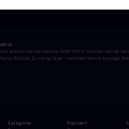
Rasmus Klump
Børneserier • 3 sæsoner
B
atrol
ons animerede børneserie, PAW Patrol, handler om de sek
 Rocky, Rubble, Zuma og Skye - med den teknik-kyndige dren
Kategorier
Populært
S