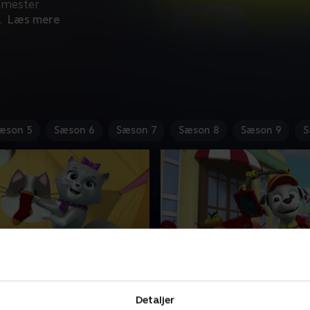
rgmester
.
Læs mere
æson 5
Sæson 6
Sæson 7
Sæson 8
Sæson 9
S
rne redder en
3. Vovserne redder en le
ingvin / Vovserne
drage / Vovserne redder
Detaljer
Katteshowet
skabningerne