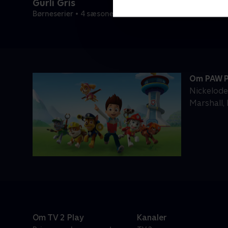
Gurli Gris
Børneserier • 4 sæsoner
Om PAW P
Nickelode
Marshall,
Om TV 2 Play
Kanaler