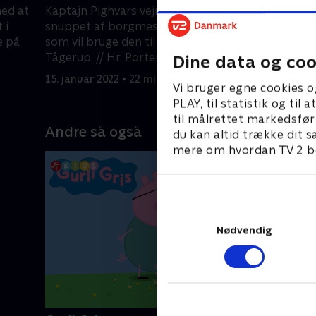
ed at
Kaptajn Pighvars vejrblimp bliver
Everest o
 i
snuppet af borgmester Humdinger,
lille ping
e på
som vil bruge den til at ændre vejret i
havs på e
Tågerup. // Hr. Porters komfur
killinger 
Dine data og coo
eksploderer.
15. januar 2022 • 22 min
15. januar
Vi bruger egne cookies o
PLAY, til statistik og ti
til målrettet markedsfør
Andre så også
du kan altid trække dit s
mere om hvordan TV 2 be
Nødvendig