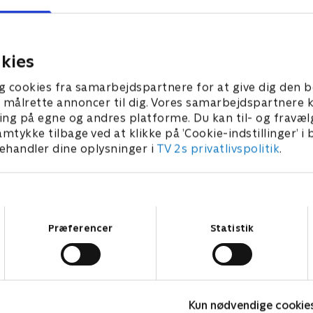
g Jake forsøger at redde en
Buddy, en legesyg drage fra 
vin og ender med at flyde til
Alex' bøger, kommer ud og
n hjemmelavet bro. // Katies
vovserne få ham tilbage. // 
er helt indsmurte i mudder.
trailer falder af krogen s
kies
alle skabningerne.
 2022 • 22 min
15. januar 2022 • 22 min
g cookies fra samarbejdspartnere for at give dig den b
l at målrette annoncer til dig. Vores samarbejdspartner
ing på egne og andres platforme. Du kan til- og fravæl
amtykke tilbage ved at klikke på ’Cookie-indstillinger’ i
handler dine oplysninger i
TV 2s privatlivspolitik
.
Samtykkevalg
Præferencer
Statistik
Kun nødvendige cookie