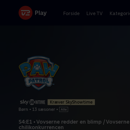
Forside
Live TV
Kategori
Kræver SkyShowtime
Børn
•
13 sæsoner
•
S4:E1 • Vovserne redder en blimp / Vovserne
chilikonkurrencen