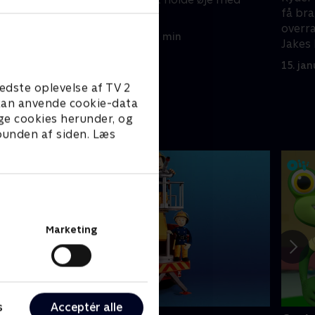
en af
få bra
kronen.
 nu må
overra
15. januar 2022 • 22 min
Francois'
Jakes 
ammen med
snowb
15. ja
Faldet
edste oplevelse af TV 2
e kan anvende cookie-data
ge cookies herunder, og
 bunden af siden. Læs
Marketing
s
Acceptér alle