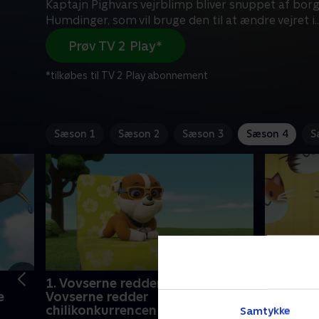
Kaptajn Pighvars vejrblimp bliver snuppet af bo
Humdinger, som vil bruge den til at ændre vejret i
..
Prøv TV 2 Play*
*tilkøbes til TV 2 Play abonnement
Sæson 1
Sæson 2
Sæson 3
Sæson 4
S
1. Vovserne redder en blimp /
2. Vovse
e
Vovserne redder
teenagep
chilikonkurrencen
redder 
Samtykke