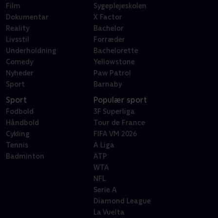
Film
Sygeplejeskolen
Dokumentar
X Factor
Reality
Bachelor
Livsstil
Forræder
Underholdning
Bachelorette
Comedy
Yellowstone
Nyheder
Paw Patrol
Sport
Barnaby
Sport
Populær sport
Fodbold
3F Superliga
Håndbold
Tour de France
Cykling
FIFA VM 2026
Tennis
A Liga
Badminton
ATP
WTA
NFL
Serie A
Diamond League
La Vuelta