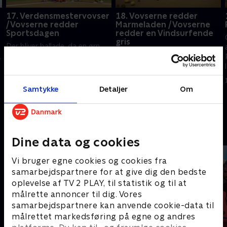
17. Verdensmestervovser
18. Vovserne redder
/ Vovserne redder
Marmeladen / Vovserne
Sportsdagen
redder en Vindsurfende
gris
Der bliver ballade, da en ørn
Det er den årlige
stjæler bolden fra vovsernes
.
marmeladefest, men al frugten
kamp. //
bliver snuppet af myrer. //
Verdensmestervovserne er klar
Zuma må komme grisen
til en sportsdag, men Danny X
Samtykke
Detaljer
Om
15. januar 2022 • 22 min
Cornelius til undsætning, da
forvandler banen til skøjtering.
15. januar 2022 • 22 min
han er kommet i problemer.
Andre så også
Dine data og cookies
Vi bruger egne cookies og cookies fra
samarbejdspartnere for at give dig den bedste
oplevelse af TV 2 PLAY, til statistik og til at
målrette annoncer til dig. Vores
samarbejdspartnere kan anvende cookie-data til
målrettet markedsføring på egne og andres