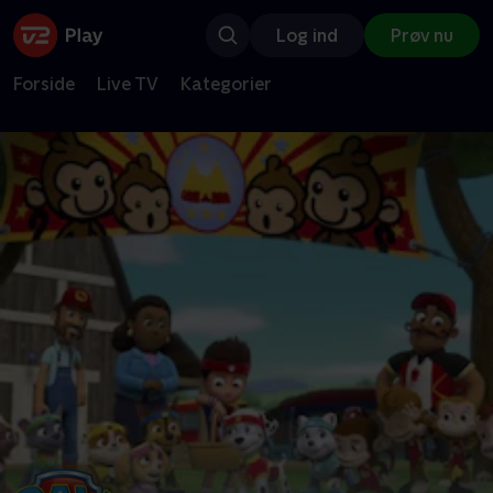
Log ind
Prøv nu
Forside
Live TV
Kategorier