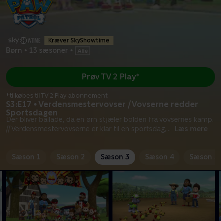
Kræver SkyShowtime
Børn
•
13 sæsoner
•
Prøv TV 2 Play*
*tilkøbes til TV 2 Play abonnement
S3:E17 • Verdensmestervovser / Vovserne redder
Sportsdagen
Der bliver ballade, da en ørn stjæler bolden fra vovsernes kamp.
// Verdensmestervovserne er klar til en sportsdag,
...
Læs mere
Sæson 1
Sæson 2
Sæson 3
Sæson 4
Sæson 5