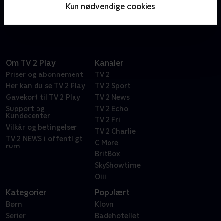
Marshall, Rocky, Rubble, Zuma og Skye - med den
Kun nødvendige cookies
teknik-kyndige dreng, Ryder, i spidsen.
Om TV 2 Play
Kanaler
Priser og abonnement
TV 2
Her kan du se TV 2 Play
TV 2 Sport
Gavekort til TV 2 Play
TV 2 News
Support og
TV 2 Echo
Kundecenter
TV 2 Fri
Vilkår og betingelser
TV 2 Charlie
TV 2 NEWS i offentligt
C More
rum
BritBox
SkyShowtime
Oiii
Kategorier
Populært
Børn
Klovn
Serier
Badehotellet