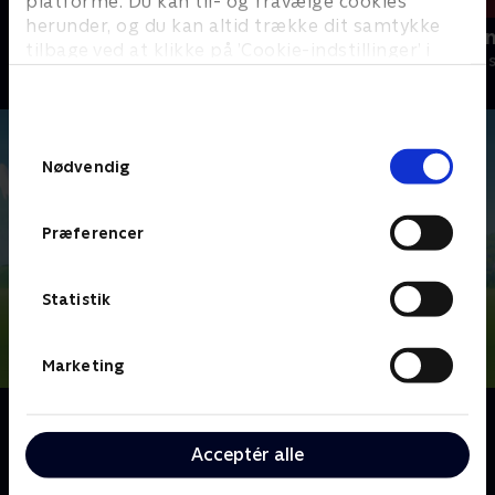
platforme. Du kan til- og fravælge cookies
herunder, og du kan altid trække dit samtykke
Gurli Gris
Rasmus Klu
tilbage ved at klikke på ’Cookie-indstillinger’ i
Børneserier • 4 sæsoner
Børneserier • 3
bunden af siden. Læs mere om hvordan TV 2
behandler dine oplysninger i
TV 2s privatlivspolitik
.
Samtykkevalg
Nødvendig
Præferencer
Statistik
Marketing
Om PAW Patrol
Nickelodeons animerede børneserie, PAW Patrol,
Acceptér alle
handler om de seks heroiske redningshvalpe Chase,