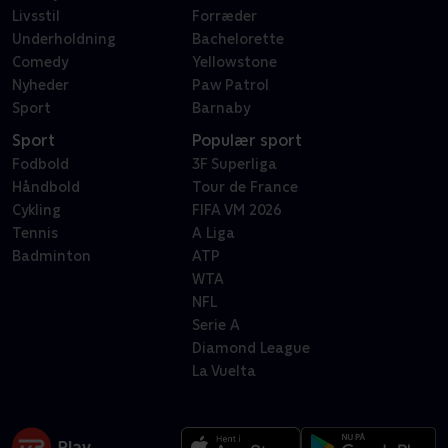
Livsstil
Forræder
Underholdning
Bachelorette
Comedy
Yellowstone
Nyheder
Paw Patrol
Sport
Barnaby
Sport
Populær sport
Fodbold
3F Superliga
Håndbold
Tour de France
Cykling
FIFA VM 2026
Tennis
A Liga
Badminton
ATP
WTA
NFL
Serie A
Diamond League
La Vuelta