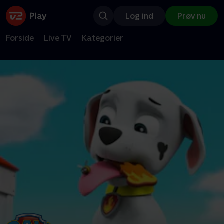
Log ind
Prøv nu
Forside
Live TV
Kategorier