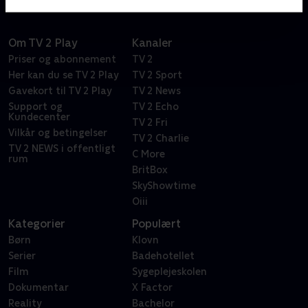
Om TV 2 Play
Kanaler
Priser og abonnement
TV 2
Her kan du se TV 2 Play
TV 2 Sport
Gavekort til TV 2 Play
TV 2 News
Support og
TV 2 Echo
Kundecenter
TV 2 Fri
Vilkår og betingelser
TV 2 Charlie
TV 2 NEWS i offentligt
C More
rum
BritBox
SkyShowtime
Oiii
Kategorier
Populært
Børn
Klovn
Serier
Badehotellet
Film
Sygeplejeskolen
Dokumentar
X Factor
Reality
Bachelor