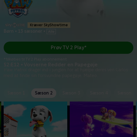
Kræver SkyShowtime
Børn
•
13 sæsoner
•
Prøv TV 2 Play*
*tilkøbes til TV 2 Play abonnement
S2:E12 • Vovserne Redder en Papegøje
Paw Patrol drager ind i junglen for at hjælpe deres ven Carlos
med at finde sin forsvundne papegøje, Mateo.
Sæson 1
Sæson 2
Sæson 3
Sæson 4
Sæson 5