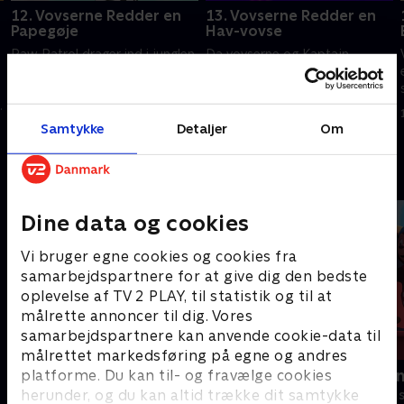
12. Vovserne Redder en
13. Vovserne Redder en
Papegøje
Hav-vovse
Paw Patrol drager ind i junglen
Da vovserne og Kaptajn
for at hjælpe deres ven Carlos
Pighvar camperer udenfor
med at finde sin forsvundne
under den magiske hav-måne,
.
papegøje, Mateo.
sker der mystiske ting.
Samtykke
Detaljer
Om
1. juli 2021 • 22 min
1. juli 2021 • 22 min
Andre så også
Dine data og cookies
Vi bruger egne cookies og cookies fra
samarbejdspartnere for at give dig den bedste
oplevelse af TV 2 PLAY, til statistik og til at
målrette annoncer til dig. Vores
samarbejdspartnere kan anvende cookie-data til
målrettet markedsføring på egne og andres
Gurli Gris
Rasmus Klu
platforme. Du kan til- og fravælge cookies
herunder, og du kan altid trække dit samtykke
Børneserier • 4 sæsoner
Børneserier • 3