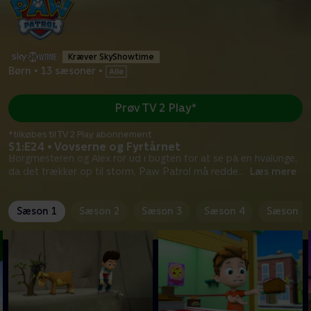
Kræver SkyShowtime
Børn
•
13 sæsoner
•
Prøv TV 2 Play*
*tilkøbes til TV 2 Play abonnement
S1:E24 • Vovserne og Fyrtårnet
Borgmesteren og Alex ror ud i bugten for at se på en hvalunge,
da det trækker op til storm. Paw Patrol må redde
...
Læs mere
Sæson 1
Sæson 2
Sæson 3
Sæson 4
Sæson 5