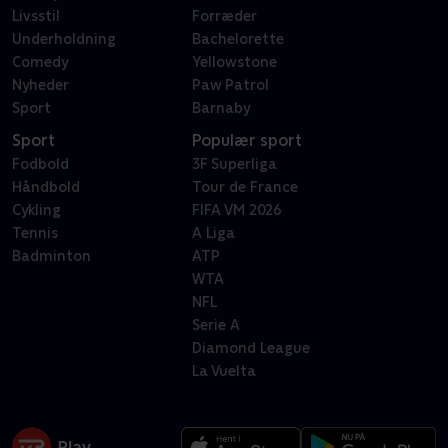
Livsstil
Forræder
Underholdning
Bachelorette
Comedy
Yellowstone
Nyheder
Paw Patrol
Sport
Barnaby
Sport
Populær sport
Fodbold
3F Superliga
Håndbold
Tour de France
Cykling
FIFA VM 2026
Tennis
A Liga
Badminton
ATP
WTA
NFL
Serie A
Diamond League
La Vuelta