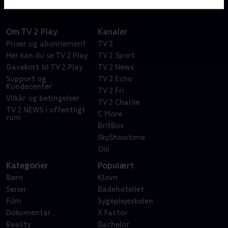
Om TV 2 Play
Kanaler
Priser og abonnement
TV 2
Her kan du se TV 2 Play
TV 2 Sport
Gavekort til TV 2 Play
TV 2 News
Support og
TV 2 Echo
Kundecenter
TV 2 Fri
Vilkår og betingelser
TV 2 Charlie
TV 2 NEWS i offentligt
C More
rum
BritBox
SkyShowtime
Oiii
Kategorier
Populært
Børn
Klovn
Serier
Badehotellet
Film
Sygeplejeskolen
Dokumentar
X Factor
Reality
Bachelor