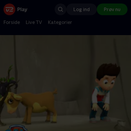
Log ind
Prøv nu
Forside
Live TV
Kategorier