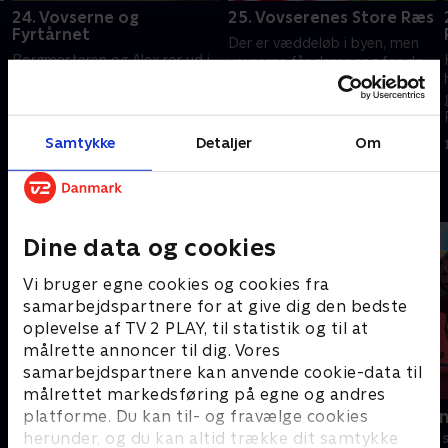
24. Vovserne og
25. Vovserenes Store Ræs
Fyrtårnet
Der er væddeløb i byen, men
Borgmesteren og Alex ror ud i
vovserne får deres sag for da
bugten for at se på en
en uventet deltager - i form af
hvalunge, da det trækker op til
Alex på sin trehjulede cykel -
storm. Paw Patrol må redde
dukker op.
1. juli 2021 • 22 min
dem!
Samtykke
Detaljer
Om
1. juli 2021 • 22 min
Andre så også
Dine data og cookies
Vi bruger egne cookies og cookies fra
samarbejdspartnere for at give dig den bedste
oplevelse af TV 2 PLAY, til statistik og til at
målrette annoncer til dig. Vores
samarbejdspartnere kan anvende cookie-data til
målrettet markedsføring på egne og andres
Gurli Gris
Rasmus Klu
platforme. Du kan til- og fravælge cookies
herunder, og du kan altid trække dit samtykke
Børneserier • 4 sæsoner
Børneserier • 3