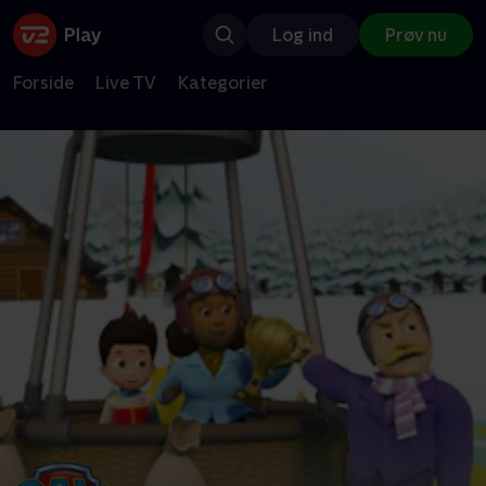
Log ind
Prøv nu
Forside
Live TV
Kategorier