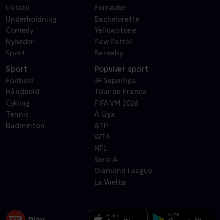
Livsstil
Forræder
Underholdning
Bachelorette
Comedy
Yellowstone
Nyheder
Paw Patrol
Sport
Barnaby
Sport
Populær sport
Fodbold
3F Superliga
Håndbold
Tour de France
Cykling
FIFA VM 2026
Tennis
A Liga
Badminton
ATP
WTA
NFL
Serie A
Diamond League
La Vuelta