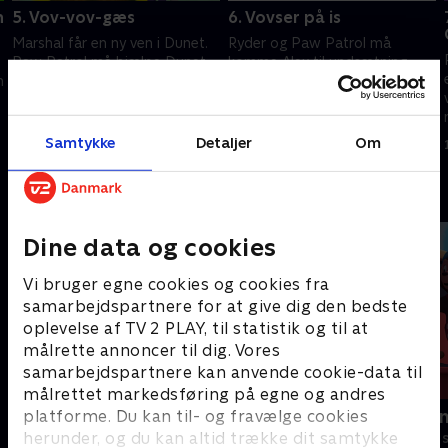
n
5. Vov-vov-gæs
6. Vovser på is
Marshal får en ny ven i Dunet.
Ryder og Paw Patrol må
Paw Patrol må hjælpe Dunet
komme Alex til undsætning
n
med at trække sydpå, da han
under en snowboardudflugt på
ikke vil forlade Ryder.
bjerget.
1. juli 2021 • 22 min
1. juli 2021 • 22 min
Samtykke
Detaljer
Om
Andre så også
Dine data og cookies
Vi bruger egne cookies og cookies fra
samarbejdspartnere for at give dig den bedste
oplevelse af TV 2 PLAY, til statistik og til at
målrette annoncer til dig. Vores
samarbejdspartnere kan anvende cookie-data til
målrettet markedsføring på egne og andres
Gurli Gris
Rasmus Klu
platforme. Du kan til- og fravælge cookies
herunder, og du kan altid trække dit samtykke
Børneserier • 4 sæsoner
Børneserier • 3