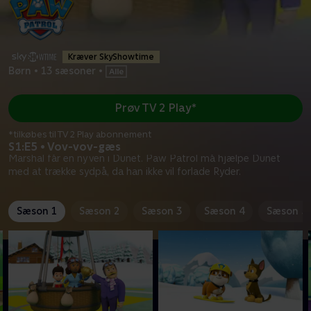
Kræver SkyShowtime
Børn
•
13 sæsoner
•
Prøv TV 2 Play*
*tilkøbes til TV 2 Play abonnement
S1:E5 • Vov-vov-gæs
Marshal får en ny ven i Dunet. Paw Patrol må hjælpe Dunet
med at trække sydpå, da han ikke vil forlade Ryder.
Sæson 1
Sæson 2
Sæson 3
Sæson 4
Sæson 5