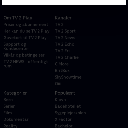
Om TV 2 Play
Kanaler
Priser og abonnement
TV 2
Her kan du se TV 2 Play
TV 2 Sport
Gavekort til TV 2 Play
TV 2 News
Support og
TV 2 Echo
Kundecenter
TV 2 Fri
Vilkår og betingelser
TV 2 Charlie
TV 2 NEWS i offentligt
C More
rum
BritBox
SkyShowtime
Oiii
Kategorier
Populært
Børn
Klovn
Serier
Badehotellet
Film
Sygeplejeskolen
Dokumentar
X Factor
Reality
Bachelor