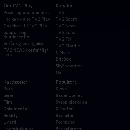
Om TV 2 Play
Kanaler
Priser og abonnement
TV 2
Her kan du se TV 2 Play
TV 2 Sport
Gavekort til TV 2 Play
TV 2 News
Support og
TV 2 Echo
Kundecenter
TV 2 Fri
Vilkår og betingelser
TV 2 Charlie
TV 2 NEWS i offentligt
C More
rum
BritBox
SkyShowtime
Oiii
Kategorier
Populært
Børn
Klovn
Serier
Badehotellet
Film
Sygeplejeskolen
Dokumentar
X Factor
Reality
Bachelor
Livsstil
Forræder
Underholdning
Bachelorette