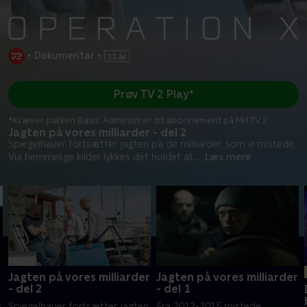
•
Dokumentar
•
Prøv TV 2 Play*
*Kræver pakken Basis. Administrer dit abonnement på Mit TV 2.
Jagten på vores milliarder - del 2
Spiegelhauer fortsætter jagten på de milliarder, som vi mistede.
Via hemmelige kilder lykkes det holdet at
...
Læs mere
Jagten på vores milliarder
Jagten på vores milliarder
- del 2
- del 1
Spiegelhauer fortsætter jagten
Fra 2012-2015 mistede