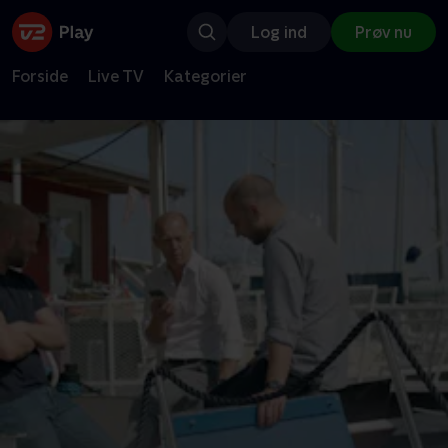
Log ind
Prøv nu
Forside
Live TV
Kategorier