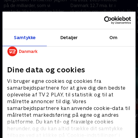
f
på de milliarder, som vi
Danmark 12,7 mia. kr. i
mistede. Via hemmelige kilder
skandalen om udbytteskat. Nu
lykkes det holdet at
tager Spiegelhauer på jagt
konfrontere de stenrige
efter vores milliarder. For hvor
26. september 2019 • 45 min
25. september 2019 • 42 min
amerikanske forretningsfolk.
er de endt, og hvem stod bag?
Samtykke
Detaljer
Om
Andre så også
Dine data og cookies
Vi bruger egne cookies og cookies fra
samarbejdspartnere for at give dig den bedste
oplevelse af TV 2 PLAY, til statistik og til at
målrette annoncer til dig. Vores
samarbejdspartnere kan anvende cookie-data til
målrettet markedsføring på egne og andres
Manden der forblændede alle
Den sorte s
platforme. Du kan til- og fravælge cookies
Dokumentar • 1 sæsoner
Dokumentar • 1
herunder, og du kan altid trække dit samtykke
tilbage ved at klikke på ’Cookie-indstillinger’ i