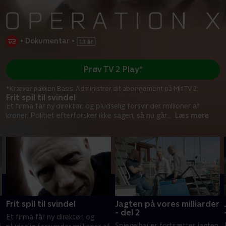
•
Dokumentar
•
Prøv TV 2 Play*
*Kræver pakken Basis. Administrer dit abonnement på Mit TV 2.
Frit spil til svindel
Et firma får ny direktør, og pludselig forsvinder millioner af
kroner. Politiet efterforsker ikke sagen, så nu går
...
Læs mere
Frit spil til svindel
Jagten på vores milliarder
- del 2
Et firma får ny direktør, og
Spiegelhauer fortsætter jagten