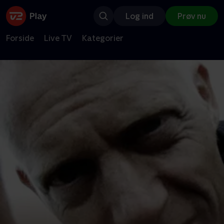
Log ind
Prøv nu
Forside
Live TV
Kategorier