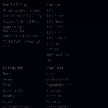
Om TV 2 Play
Kanaler
Priser og abonnement
TV 2
Her kan du se TV 2 Play
TV 2 Sport
Gavekort til TV 2 Play
TV 2 News
Support og
TV 2 Echo
Kundecenter
TV 2 Fri
Vilkår og betingelser
TV 2 Charlie
TV 2 NEWS i offentligt
C More
rum
BritBox
SkyShowtime
Oiii
Kategorier
Populært
Børn
Klovn
Serier
Badehotellet
Film
Sygeplejeskolen
Dokumentar
X Factor
Reality
Bachelor
Livsstil
Forræder
Underholdning
Bachelorette