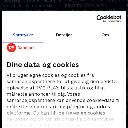
f
pludselig forsvinder millioner af
på de milliarder, som vi
kroner. Politiet efterforsker
mistede. Via hemmelige kilder
ikke sagen, så nu går Morten
lykkes det holdet at
Spiegelhauer på jagt efter
14. oktober 2019 • 30 min
konfrontere de stenrige
direktøren.
26. september 2019 • 45 min
amerikanske forretningsfolk.
Samtykke
Detaljer
Om
Andre så også
Dine data og cookies
Vi bruger egne cookies og cookies fra
samarbejdspartnere for at give dig den bedste
oplevelse af TV 2 PLAY, til statistik og til at
målrette annoncer til dig. Vores
samarbejdspartnere kan anvende cookie-data til
målrettet markedsføring på egne og andres
Manden der forblændede alle
Den sorte s
platforme. Du kan til- og fravælge cookies
Dokumentar • 1 sæsoner
Dokumentar • 1
herunder, og du kan altid trække dit samtykke
tilbage ved at klikke på ’Cookie-indstillinger’ i