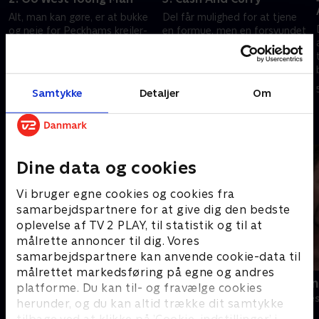
Alt, man kan gøre, er at bukke
Del får mulighed for at tjene
og neje for Peckhams krejler-
en formue, men en forsvundet
,
brødre.
statue og en bandekrig
spænder ben for den gyldne
5. juli 2023 • 30 min
mulighed.
5. juli 2023 • 29 min
Samtykke
Detaljer
Om
Andre så også
Dine data og cookies
Vi bruger egne cookies og cookies fra
samarbejdspartnere for at give dig den bedste
oplevelse af TV 2 PLAY, til statistik og til at
målrette annoncer til dig. Vores
samarbejdspartnere kan anvende cookie-data til
målrettet markedsføring på egne og andres
Anstalten
Hvor fanden
platforme. Du kan til- og fravælge cookies
Komedie • 1 sæsoner
Komedie • 1 sæ
herunder, og du kan altid trække dit samtykke