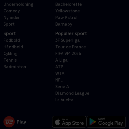
Underholdning
Bachelorette
Comedy
Yellowstone
Nyheder
Paw Patrol
Sport
Barnaby
Sport
Populær sport
Fodbold
3F Superliga
Håndbold
Tour de France
Cykling
FIFA VM 2026
Tennis
A Liga
Badminton
ATP
WTA
NFL
Serie A
Diamond League
La Vuelta