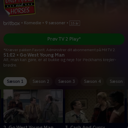
•
Komedie
•
9 sæsoner
•
Prøv TV 2 Play*
*Kræver pakken Favorit. Administrer dit abonnement på Mit TV 2.
S1:E2 • Go West Young Man
Alt, man kan gøre, er at bukke og neje for Peckhams krejler-
brødre.
Sæson 1
Sæson 2
Sæson 3
Sæson 4
Sæson 5
2. Go West Young Man
3. Cash And Curry