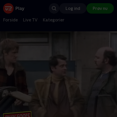
Log ind
Prøv nu
Forside
Live TV
Kategorier