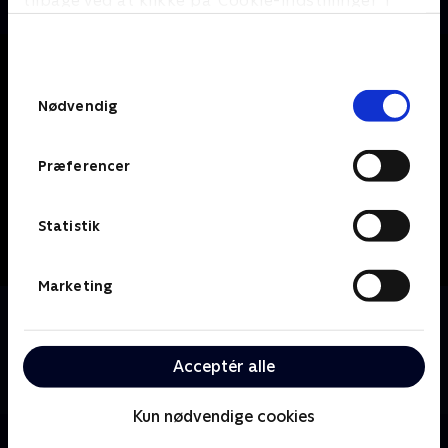
tilbage ved at klikke på ’Cookie-indstillinger’ i
bunden af siden. Læs mere om hvordan TV 2
behandler dine oplysninger i
TV 2s privatlivspolitik
.
Samtykkevalg
Nødvendig
Præferencer
Statistik
Marketing
Om Only Fools and Horses
Populær britisk serie, som har vundet mange priser,
og som kan prale af at have været Storbritanniens
Acceptér alle
mest sete tv-serie.
Kun nødvendige cookies