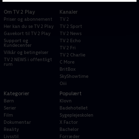
Om TV 2 Play
Kanaler
Priser og abonnement
TV 2
Her kan du se TV 2 Play
TV 2 Sport
Gavekort til TV 2 Play
TV 2 News
Support og
TV 2 Echo
Kundecenter
TV 2 Fri
Vilkår og betingelser
TV 2 Charlie
TV 2 NEWS i offentligt
C More
rum
BritBox
SkyShowtime
Oiii
Kategorier
Populært
Børn
Klovn
Serier
Badehotellet
Film
Sygeplejeskolen
Dokumentar
X Factor
Reality
Bachelor
Livsstil
Forræder