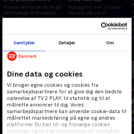
Parrene skal forvandle de grå
Nybyggerne skal i forhaven,
betonvægge til en praktisk
men ikke alle par er
s
entré. Kan det forenes med
havemennesker, og budgettet
noget æstetisk smukt? I grønt
er presset. I gult hus hos Stine
hus indretter Frederikke og
og Karsten skal der skabes en
31. august 2022 • 40 min
7. september 2022 • 39 min
Anders med buer.
sydlandsk stemning.
Samtykke
Detaljer
Om
Andre så også
Dine data og cookies
Vi bruger egne cookies og cookies fra
samarbejdspartnere for at give dig den bedste
oplevelse af TV 2 PLAY, til statistik og til at
målrette annoncer til dig. Vores
samarbejdspartnere kan anvende cookie-data til
målrettet markedsføring på egne og andres
Sommerdrømme
Først til ve
platforme. Du kan til- og fravælge cookies
Reality • 6 sæsoner
Reality • 6 sæso
herunder, og du kan altid trække dit samtykke