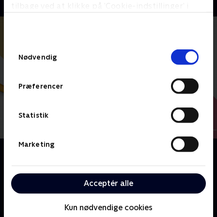
tilbage ved at klikke på ’Cookie-indstillinger’ i
bunden af siden. Læs mere om hvordan TV 2
behandler dine oplysninger i
TV 2s privatlivspolitik
.
Samtykkevalg
Nødvendig
Præferencer
Statistik
Marketing
Om Nybyggerne
Fire par kaster sig ud i et boligeventyr, hvor de
forvandler rå rammer til personlige drømmehjem.
Acceptér alle
Med kreativitet, håndværk og hårdt arbejde kæmper
de om at vinde nøglerne til deres helt eget hus.
Kun nødvendige cookies