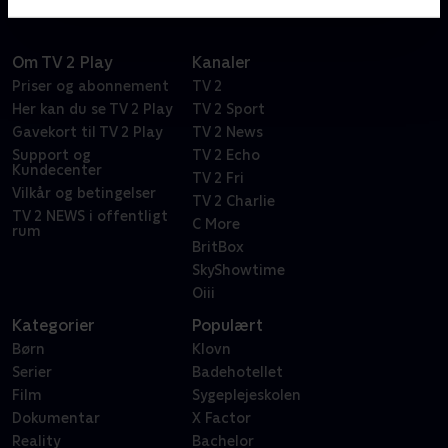
Om TV 2 Play
Kanaler
Priser og abonnement
TV 2
Her kan du se TV 2 Play
TV 2 Sport
Gavekort til TV 2 Play
TV 2 News
Support og
TV 2 Echo
Kundecenter
TV 2 Fri
Vilkår og betingelser
TV 2 Charlie
TV 2 NEWS i offentligt
C More
rum
BritBox
SkyShowtime
Oiii
Kategorier
Populært
Børn
Klovn
Serier
Badehotellet
Film
Sygeplejeskolen
Dokumentar
X Factor
Reality
Bachelor