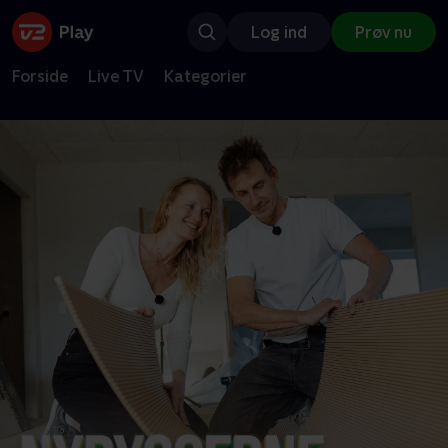
Log ind
Prøv nu
Forside
Live TV
Kategorier