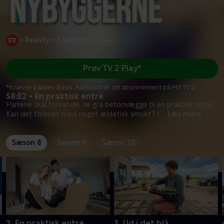
•
Reality
•
3 sæsoner
•
Prøv TV 2 Play*
*Kræver pakken Basis. Administrer dit abonnement på Mit TV 2.
S8:E2 • En praktisk entré
Parrene skal forvandle de grå betonvægge til en praktisk entré.
Kan det forenes med noget æstetisk smukt? I
...
Læs mere
Sæson 8
Sæson 9
Sæson 10
2. En praktisk entré
3. Ud i det blå