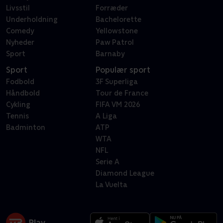
Livsstil
Forræder
Underholdning
Bachelorette
Comedy
Yellowstone
Nyheder
Paw Patrol
Sport
Barnaby
Sport
Populær sport
Fodbold
3F Superliga
Håndbold
Tour de France
Cykling
FIFA VM 2026
Tennis
A Liga
Badminton
ATP
WTA
NFL
Serie A
Diamond League
La Vuelta