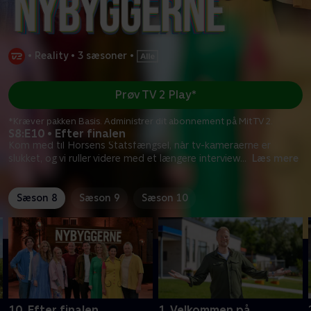
•
Reality
•
3 sæsoner
•
Prøv TV 2 Play*
*Kræver pakken Basis. Administrer dit abonnement på Mit TV 2.
S8:E10 • Efter finalen
Kom med til Horsens Statsfængsel, når tv-kameraerne er
slukket, og vi ruller videre med et længere interview
...
Læs mere
Sæson 8
Sæson 9
Sæson 10
10. Efter finalen
1. Velkommen på