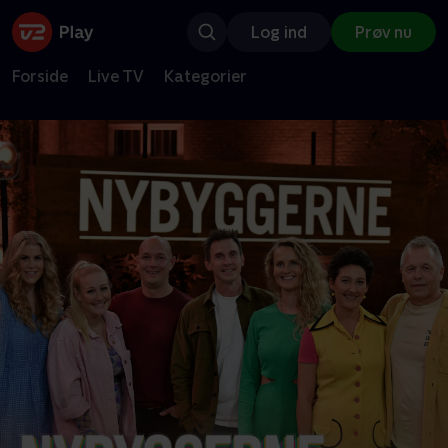
Log ind
Prøv nu
Forside
Live TV
Kategorier