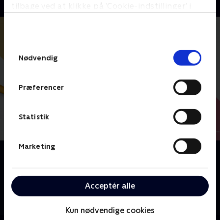
tilbage ved at klikke på ’Cookie-indstillinger’ i
bunden af siden. Læs mere om hvordan TV 2
behandler dine oplysninger i
TV 2s privatlivspolitik
.
Samtykkevalg
Nødvendig
Præferencer
Statistik
Marketing
Om Nybyggerne
Fire par kaster sig ud i et boligeventyr, hvor de
forvandler rå rammer til personlige drømmehjem.
Acceptér alle
Med kreativitet, håndværk og hårdt arbejde kæmper
de om at vinde nøglerne til deres helt eget hus.
Kun nødvendige cookies