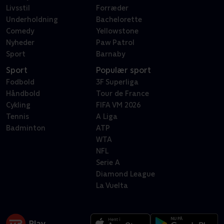
Livsstil
Forræder
Underholdning
Bachelorette
Comedy
Yellowstone
Nyheder
Paw Patrol
Sport
Barnaby
Sport
Populær sport
Fodbold
3F Superliga
Håndbold
Tour de France
Cykling
FIFA VM 2026
Tennis
A Liga
Badminton
ATP
WTA
NFL
Serie A
Diamond League
La Vuelta