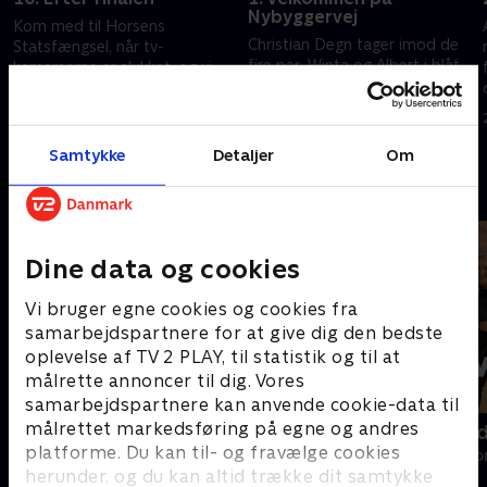
Nybyggervej
Kom med til Horsens
Christian Degn tager imod de
Statsfængsel, når tv-
fire par: Winta og Albert i blåt
kameraerne er slukket, og vi
hus, Camilla og Mads i gult hus,
ruller videre med et længere
Nibras og Obaid i rødt hus og
interview med vinderparret.
26. oktober 2022 • 21 min
Isabella og Naphtali i grønt hus.
Hvordan har de det lige nu?.
21. september 2023 • 43 min
Samtykke
Detaljer
Om
Andre så også
Dine data og cookies
Vi bruger egne cookies og cookies fra
samarbejdspartnere for at give dig den bedste
oplevelse af TV 2 PLAY, til statistik og til at
målrette annoncer til dig. Vores
samarbejdspartnere kan anvende cookie-data til
målrettet markedsføring på egne og andres
Sommerdrømme
Først til ve
platforme. Du kan til- og fravælge cookies
Reality • 6 sæsoner
Reality • 6 sæso
herunder, og du kan altid trække dit samtykke