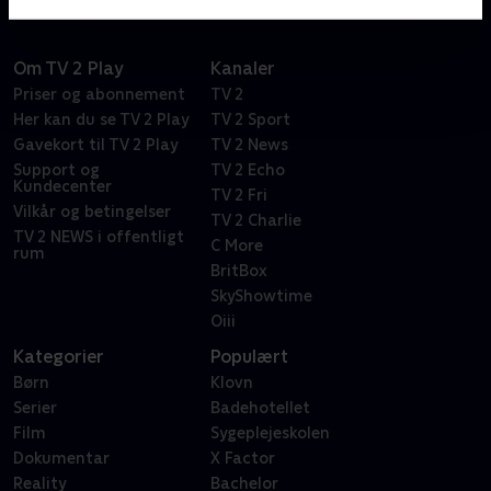
Om TV 2 Play
Kanaler
Priser og abonnement
TV 2
Her kan du se TV 2 Play
TV 2 Sport
Gavekort til TV 2 Play
TV 2 News
Support og
TV 2 Echo
Kundecenter
TV 2 Fri
Vilkår og betingelser
TV 2 Charlie
TV 2 NEWS i offentligt
C More
rum
BritBox
SkyShowtime
Oiii
Kategorier
Populært
Børn
Klovn
Serier
Badehotellet
Film
Sygeplejeskolen
Dokumentar
X Factor
Reality
Bachelor