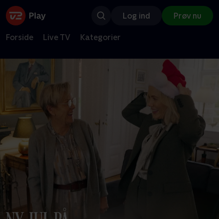
Log ind
Prøv nu
Forside
Live TV
Kategorier