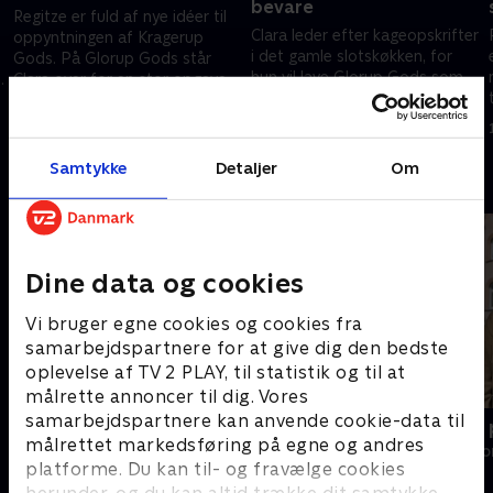
bevare
Regitze er fuld af nye idéer til
Clara leder efter kageopskrifter
oppyntningen af Kragerup
i det gamle slotskøkken, for
Gods. På Glorup Gods står
hun vil lave Glorup Gods som
l
Clara over for en stor opgave:
kagehus. Christian åbner
Hun vil skabe julemagi i
2. december 2025 • 30 min
portene op for julemarkedets
godsets gamle kapel.
9. december 2025 • 29 min
første gæster.
Samtykke
Detaljer
Om
Andre så også
Dine data og cookies
Vi bruger egne cookies og cookies fra
samarbejdspartnere for at give dig den bedste
oplevelse af TV 2 PLAY, til statistik og til at
målrette annoncer til dig. Vores
samarbejdspartnere kan anvende cookie-data til
Jul på alpehotellet
En stor dag
målrettet markedsføring på egne og andres
Livsstil • 1 sæsoner
Livsstil • 3 sæs
platforme. Du kan til- og fravælge cookies