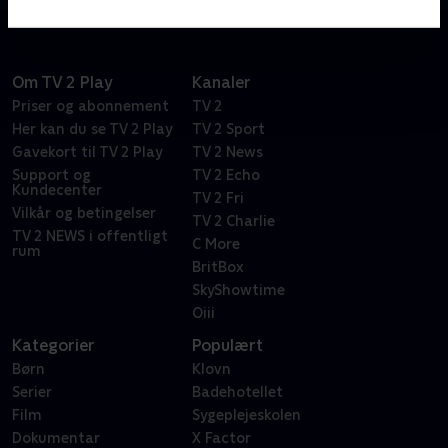
Om TV 2 Play
Kanaler
Priser og abonnement
TV 2
Her kan du se TV 2 Play
TV 2 Sport
Gavekort til TV 2 Play
TV 2 News
Support og
TV 2 Echo
Kundecenter
TV 2 Fri
Vilkår og betingelser
TV 2 Charlie
TV 2 NEWS i offentligt
C More
rum
BritBox
SkyShowtime
Oiii
Kategorier
Populært
Børn
Klovn
Serier
Badehotellet
Film
Sygeplejeskolen
Dokumentar
X Factor