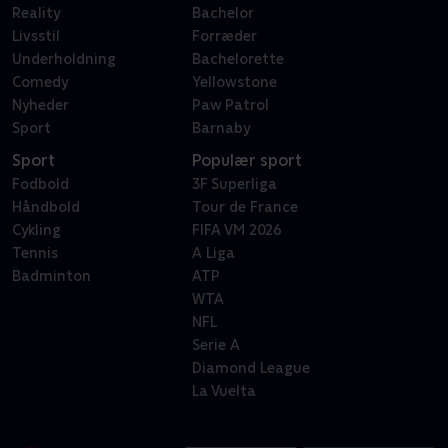
Reality
Bachelor
Livsstil
Forræder
Underholdning
Bachelorette
Comedy
Yellowstone
Nyheder
Paw Patrol
Sport
Barnaby
Sport
Populær sport
Fodbold
3F Superliga
Håndbold
Tour de France
Cykling
FIFA VM 2026
Tennis
A Liga
Badminton
ATP
WTA
NFL
Serie A
Diamond League
La Vuelta