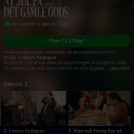
•
Livsstil
•
1 sæson
•
Prøv TV 2 Play*
*Kræver pakken Basis. Administrer dit abonnement på Mit TV 2.
S1:E2 • I mors fodspor
Regitze er fuld af nye idéer til oppyntningen af Kragerup Gods.
På Glorup Gods står Clara over for en stor opgave:
...
Læs mere
Sæson 1
2. I mors fodspor
3. Man må forny for at