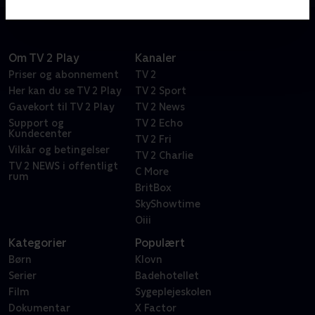
Om TV 2 Play
Kanaler
Priser og abonnement
TV 2
Her kan du se TV 2 Play
TV 2 Sport
Gavekort til TV 2 Play
TV 2 News
Support og
TV 2 Echo
Kundecenter
TV 2 Fri
Vilkår og betingelser
TV 2 Charlie
TV 2 NEWS i offentligt
C More
rum
BritBox
SkyShowtime
Oiii
Kategorier
Populært
Børn
Klovn
Serier
Badehotellet
Film
Sygeplejeskolen
Dokumentar
X Factor