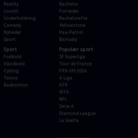
Reality
Bachelor
Livsstil
Forræder
Underholdning
Bachelorette
Comedy
Yellowstone
Nyheder
Paw Patrol
Sport
Barnaby
Sport
Populær sport
Fodbold
3F Superliga
Håndbold
Tour de France
Cykling
FIFA VM 2026
Tennis
A Liga
Badminton
ATP
WTA
NFL
Serie A
Diamond League
La Vuelta