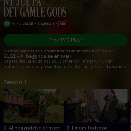
•
Livsstil
•
1 sæson
•
Prøv TV 2 Play*
*Kræver pakken Basis. Administrer dit abonnement på Mit TV 2.
S1:E1 • Al begyndelse er svær
Regitze skal afholde det 28. julemarked i Kragerup Gods'
historie - med mor på sidelinjen. På Clausholm Slot
...
Læs mere
Sæson 1
1. Al begyndelse er svær
2. I mors fodspor