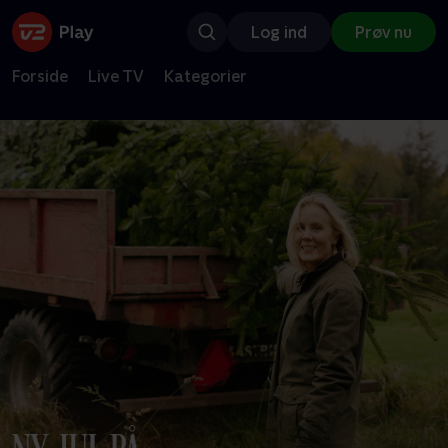
Log ind
Prøv nu
Forside
Live TV
Kategorier