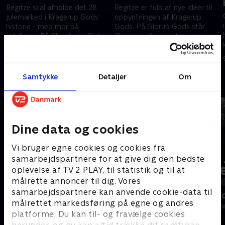
Regitze skal afholde det 28.
Regitze er fuld af nye idéer til
julemarked i Kragerup Gods'
oppyntningen af Kragerup
historie - med mor på
Gods. På Glorup Gods står
sidelinjen. På Clausholm Slot vil
Clara over for en stor opgave:
Christian arrangere slottets
Hun vil skabe julemagi i
25. november 2025 • 30 min
2. december 2025 • 30 min
første julemarked.
godsets gamle kapel.
Samtykke
Detaljer
Om
Andre så også
Dine data og cookies
Vi bruger egne cookies og cookies fra
samarbejdspartnere for at give dig den bedste
oplevelse af TV 2 PLAY, til statistik og til at
målrette annoncer til dig. Vores
samarbejdspartnere kan anvende cookie-data til
En stor dag på godset
Jul på alpeho
målrettet markedsføring på egne og andres
Livsstil • 3 sæsoner
Livsstil • 1 sæs
platforme. Du kan til- og fravælge cookies