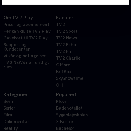
Om TV 2 Play
Kanaler
Priser og abonnement
TV 2
Her kan du se TV 2 Play
TV 2 Sport
Gavekort til TV 2 Play
TV 2 News
Support og
TV 2 Echo
Kundecenter
TV 2 Fri
Vilkår og betingelser
TV 2 Charlie
TV 2 NEWS i offentligt
C More
rum
BritBox
SkyShowtime
Oiii
Kategorier
Populært
Børn
Klovn
Serier
Badehotellet
Film
Sygeplejeskolen
Dokumentar
X Factor
Reality
Bachelor