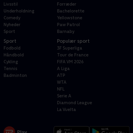
Livsstil
Forræder
Underholdning
Bachelorette
Comedy
Yellowstone
Nyheder
Paw Patrol
Sport
Barnaby
Sport
Populær sport
Fodbold
3F Superliga
Håndbold
Tour de France
Cykling
FIFA VM 2026
Tennis
A Liga
Badminton
ATP
WTA
NFL
Serie A
Diamond League
La Vuelta