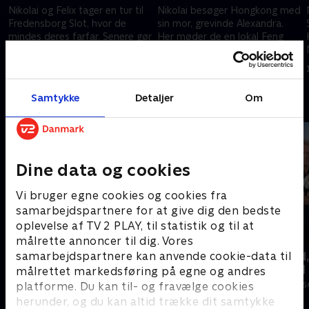
Nikolai og Felix tager en tur til
Nikolai besøger Hongkong med
Fredensborg Slot, hvor de
sin mor, grevinde Alexandra.
mindes deres farfar. Senere gør
Her møder de en lokal Feng
Nikolai og Benedikte klar til
Shui-master, som måske kan
årets nytårsfest på
give Nikolai nogle gode råd om
29. juni 2026 • 30 min
6. juli 2026 • 28 min
Schackenborg Slot.
fremtiden.
Samtykke
Detaljer
Om
Andre så også
Dine data og cookies
Vi bruger egne cookies og cookies fra
samarbejdspartnere for at give dig den bedste
oplevelse af TV 2 PLAY, til statistik og til at
målrette annoncer til dig. Vores
Linde på Langeland
Beliggenhed,
samarbejdspartnere kan anvende cookie-data til
beliggenhed
målrettet markedsføring på egne og andres
Livsstil • 5 sæsoner
Livsstil • 18 sæ
platforme. Du kan til- og fravælge cookies
herunder, og du kan altid trække dit samtykke