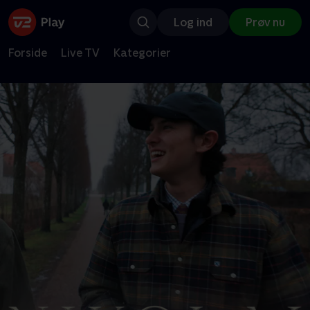
Log ind
Prøv nu
Forside
Live TV
Kategorier