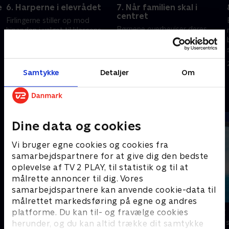
e
6. Harperne i elevrådet
7. Når familien skal i
centret
Firlingerne stiller op mod
Børnene overbeviser deres
hinanden i valget til klassens
forældre om, at de er
elevrådsrepræsentant.
ansvarlige nok til at gå rundt i
21. februar 2023 • 21 min
storcentret på egen hånd.
Samtykke
Detaljer
Om
21. februar 2023 • 21 min
Andre så også
Dine data og cookies
Vi bruger egne cookies og cookies fra
samarbejdspartnere for at give dig den bedste
oplevelse af TV 2 PLAY, til statistik og til at
målrette annoncer til dig. Vores
samarbejdspartnere kan anvende cookie-data til
målrettet markedsføring på egne og andres
Kæmpemaskiner - Slikfabrikken
Vicke Viking
platforme. Du kan til- og fravælge cookies
herunder, og du kan altid trække dit samtykke
Børneserier • 1 sæsoner
Børneserier • 1