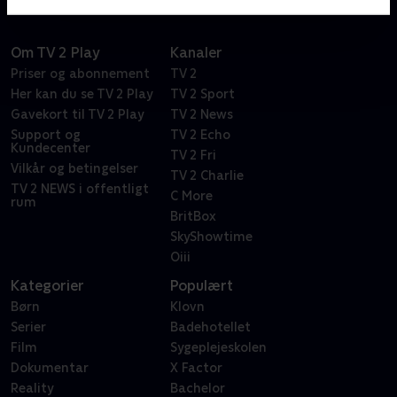
Om TV 2 Play
Kanaler
Priser og abonnement
TV 2
Her kan du se TV 2 Play
TV 2 Sport
Gavekort til TV 2 Play
TV 2 News
Support og
TV 2 Echo
Kundecenter
TV 2 Fri
Vilkår og betingelser
TV 2 Charlie
TV 2 NEWS i offentligt
C More
rum
BritBox
SkyShowtime
Oiii
Kategorier
Populært
Børn
Klovn
Serier
Badehotellet
Film
Sygeplejeskolen
Dokumentar
X Factor
Reality
Bachelor