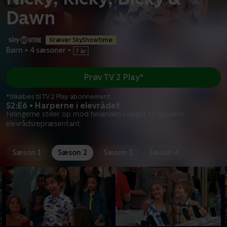
Dawn
Kræver SkyShowtime
Børn
•
4 sæsoner
•
Prøv TV 2 Play*
*tilkøbes til TV 2 Play abonnement
S2:E6 • Harperne i elevrådet
Firlingerne stiller op mod hinanden i valget til klassens
elevrådsrepræsentant.
Sæson 1
Sæson 2
Sæson 3
Sæson 4