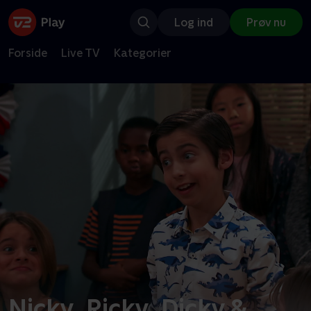
Log ind
Prøv nu
Forside
Live TV
Kategorier
Nicky, Ricky, Dicky &