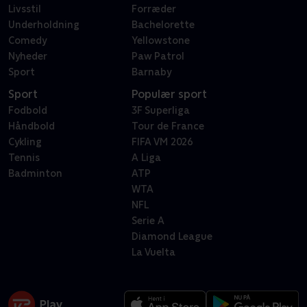
Livsstil
Forræder
Underholdning
Bachelorette
Comedy
Yellowstone
Nyheder
Paw Patrol
Sport
Barnaby
Sport
Populær sport
Fodbold
3F Superliga
Håndbold
Tour de France
Cykling
FIFA VM 2026
Tennis
A Liga
Badminton
ATP
WTA
NFL
Serie A
Diamond League
La Vuelta