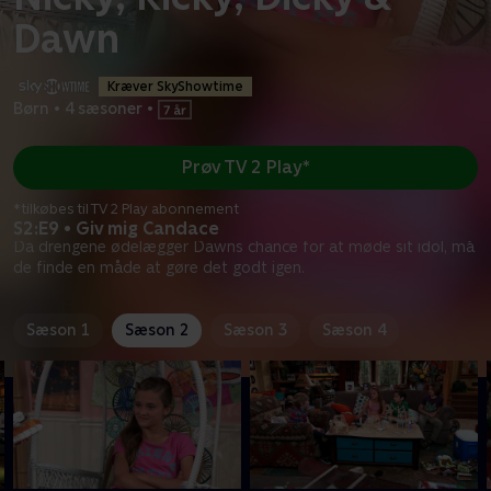
Dawn
Kræver SkyShowtime
Børn
•
4 sæsoner
•
Prøv TV 2 Play*
*tilkøbes til TV 2 Play abonnement
S2:E9 • Giv mig Candace
Da drengene ødelægger Dawns chance for at møde sit idol, må
de finde en måde at gøre det godt igen.
Sæson 1
Sæson 2
Sæson 3
Sæson 4