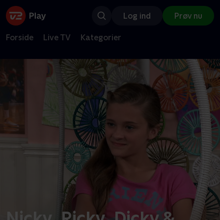
Log ind
Prøv nu
Forside
Live TV
Kategorier
Nicky, Ricky, Dicky &