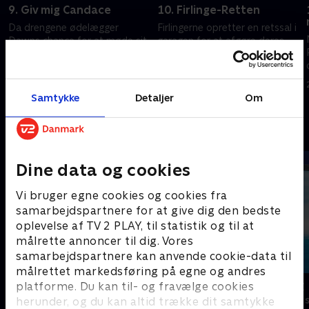
9. Giv mig Candace
10. Firlinge-Retten
Da drengene ødelægger
Firlingerne opretter en retssal i
Dawns chance for at møde sit
garagen for at afgøre deres
idol, må de finde en måde at
søskendestridigheder.
gøre det godt igen.
21. februar 2023 • 21 min
21. februar 2023 • 21 min
Samtykke
Detaljer
Om
Andre så også
Dine data og cookies
Vi bruger egne cookies og cookies fra
samarbejdspartnere for at give dig den bedste
oplevelse af TV 2 PLAY, til statistik og til at
målrette annoncer til dig. Vores
samarbejdspartnere kan anvende cookie-data til
målrettet markedsføring på egne og andres
Kæmpemaskiner - Slikfabrikken
Vicke Viking
platforme. Du kan til- og fravælge cookies
herunder, og du kan altid trække dit samtykke
Børneserier • 1 sæsoner
Børneserier • 1