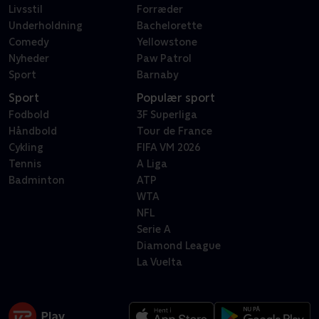
Livsstil
Forræder
Underholdning
Bachelorette
Comedy
Yellowstone
Nyheder
Paw Patrol
Sport
Barnaby
Sport
Populær sport
Fodbold
3F Superliga
Håndbold
Tour de France
Cykling
FIFA VM 2026
Tennis
A Liga
Badminton
ATP
WTA
NFL
Serie A
Diamond League
La Vuelta