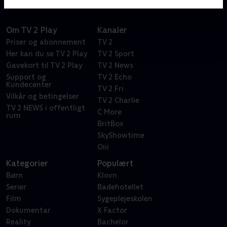
Om TV 2 Play
Kanaler
Priser og abonnement
TV 2
Her kan du se TV 2 Play
TV 2 Sport
Gavekort til TV 2 Play
TV 2 News
Support og
TV 2 Echo
Kundecenter
TV 2 Fri
Vilkår og betingelser
TV 2 Charlie
TV 2 NEWS i offentligt
C More
rum
BritBox
SkyShowtime
Oiii
Kategorier
Populært
Børn
Klovn
Serier
Badehotellet
Film
Sygeplejeskolen
Dokumentar
X Factor
Reality
Bachelor