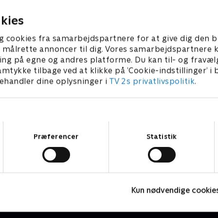
1. februar 2023 • 21 min
kies
g cookies fra samarbejdspartnere for at give dig den b
l at målrette annoncer til dig. Vores samarbejdspartner
ing på egne og andres platforme. Du kan til- og fravæl
amtykke tilbage ved at klikke på ’Cookie-indstillinger’ i
handler dine oplysninger i
TV 2s privatlivspolitik
.
Samtykkevalg
Præferencer
Statistik
Vicke Viking
O
Børneserier • 1 sæsoner
B
Kun nødvendige cookie