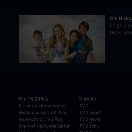
Om Nicky,
En gruppe
bliver ko
Om TV 2 Play
Kanaler
Priser og abonnement
TV 2
Her kan du se TV 2 Play
TV 2 Sport
Gavekort til TV 2 Play
TV 2 News
Support og Kundecenter
TV 2 Echo