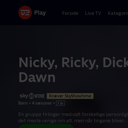
Forside
Live TV
Kategori
Nicky, Ricky, Dic
Dawn
Kræver SkyShowtime
Børn
•
4 sæsoner
•
En gruppe firlinger med vidt forskellige personlig
det meste uenige om alt, men når tingene bliver
...