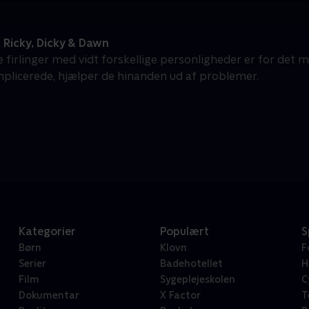
 Ricky, Dicky & Dawn
 firlinger med vidt forskellige personligheder er for det 
mplicerede, hjælper de hinanden ud af problemer.
Kategorier
Populært
S
Børn
Klovn
F
Serier
Badehotellet
H
Film
Sygeplejeskolen
C
Dokumentar
X Factor
T