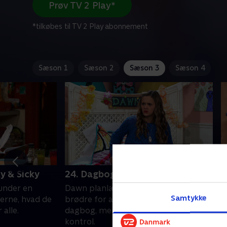
Prøv TV 2 Play*
*tilkøbes til TV 2 Play abonnement
Sæson 1
Sæson 2
Sæson 3
Sæson 4
ky & Sicky
24. Dagbog fra en vred firling
2
 under en
Dawn planlægger hævn mod sine
B
Samtykke
gerne, hvad de
brødre for at have læst hendes
a
 alle.
dagbog, men det kommer ud af
d
kontrol.
r