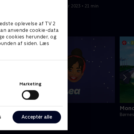
21. februar 2023 • 21 min
edste oplevelse af TV 2
e kan anvende cookie-data
ge cookies herunder, og
 bunden af siden. Læs
Marketing
lly & Lea
Monc
ørneserier • 1 sæsoner
Børnes
s
Acceptér alle