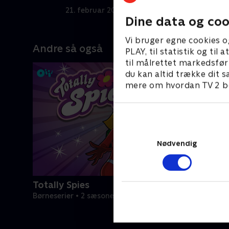
21. februar 2023 • 21 min
2
Dine data og coo
Vi bruger egne cookies o
Andre så også
PLAY, til statistik og ti
til målrettet markedsfør
du kan altid trække dit s
mere om hvordan TV 2 be
Nødvendig
Totally Spies
Børneserier • 2 sæsoner