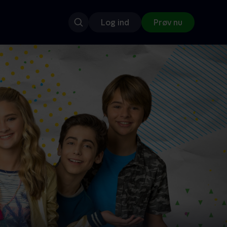
Log ind
Prøv nu