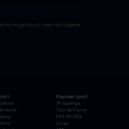
meste uenige om alt, men når tingene
port
Populær sport
odbold
3F Superliga
åndbold
Tour de France
ykling
FIFA VM 2026
ennis
A Liga