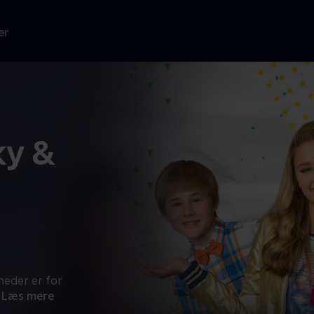
er
ky &
heder er for
Læs mere