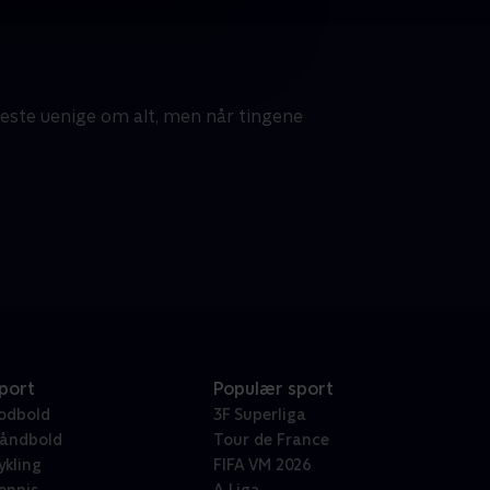
meste uenige om alt, men når tingene
port
Populær sport
odbold
3F Superliga
åndbold
Tour de France
ykling
FIFA VM 2026