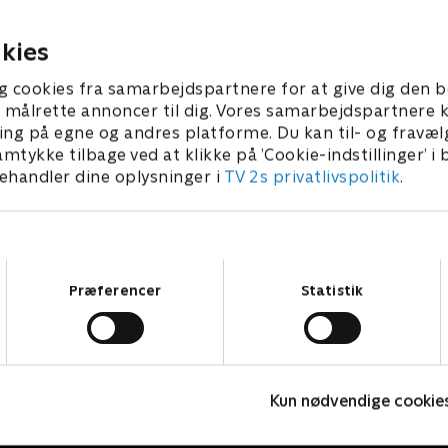
liver komplicerede, hjælper
21. februar 2023 • 21 min
en ud af problemer.
023 • 21 min
kies
g cookies fra samarbejdspartnere for at give dig den b
l at målrette annoncer til dig. Vores samarbejdspartner
ing på egne og andres platforme. Du kan til- og fravæl
amtykke tilbage ved at klikke på ’Cookie-indstillinger’ i
handler dine oplysninger i
TV 2s privatlivspolitik
.
Samtykkevalg
Præferencer
Statistik
Vicke Viking
O
Kun nødvendige cookie
Børneserier • 1 sæsoner
B