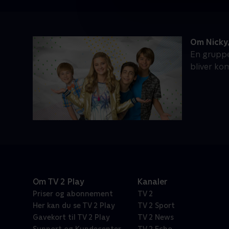
Om Nicky,
En gruppe
bliver ko
Om TV 2 Play
Kanaler
Priser og abonnement
TV 2
Her kan du se TV 2 Play
TV 2 Sport
Gavekort til TV 2 Play
TV 2 News