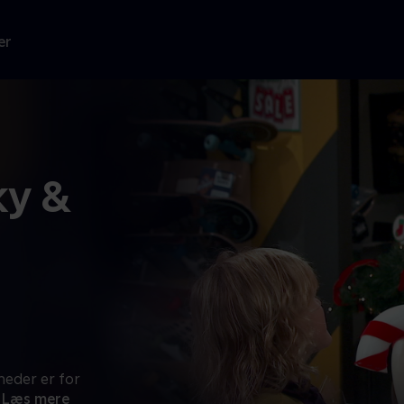
er
ky &
heder er for
Læs mere