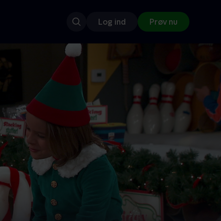
Log ind
Prøv nu