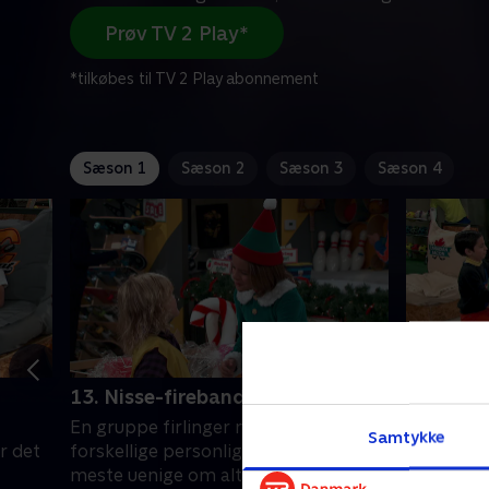
Prøv TV 2 Play*
*tilkøbes til TV 2 Play abonnement
Sæson 1
Sæson 2
Sæson 3
Sæson 4
13. Nisse-firebanden
15. Fir
En gruppe firlinger med vidt
En gruppe
Samtykke
r det
forskellige personligheder er for det
forskellig
meste uenige om alt, men når
meste uen