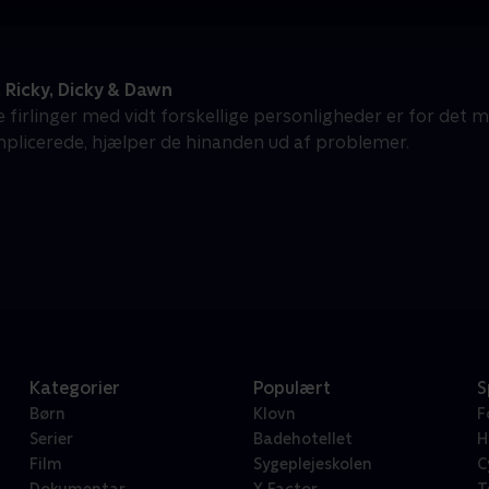
 Ricky, Dicky & Dawn
 firlinger med vidt forskellige personligheder er for det 
mplicerede, hjælper de hinanden ud af problemer.
Kategorier
Populært
S
Børn
Klovn
F
Serier
Badehotellet
H
Film
Sygeplejeskolen
C