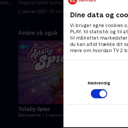
ælper
tingene bliver komplicerede, hjælper
tingene b
de hinanden ud af problemer.
de hinand
1. januar 2023 • 21 min
1. januar 2
Dine data og coo
Vi bruger egne cookies o
PLAY, til statistik og ti
Andre så også
til målrettet markedsfør
du kan altid trække dit s
mere om hvordan TV 2 be
Nødvendig
Totally Spies
Børneserier • 2 sæsoner