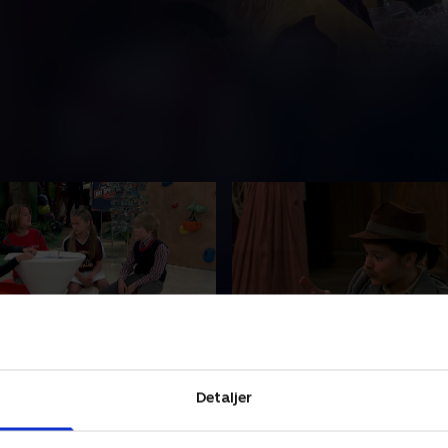
ekampen
1. Eftersøgt: Sukkerroe
 firlinger med vidt
De fire søskende opdager, a
Detaljer
e personligheder er for det
nogle interessante forfæd
ige om alt, men når
værdifuld indsigt.