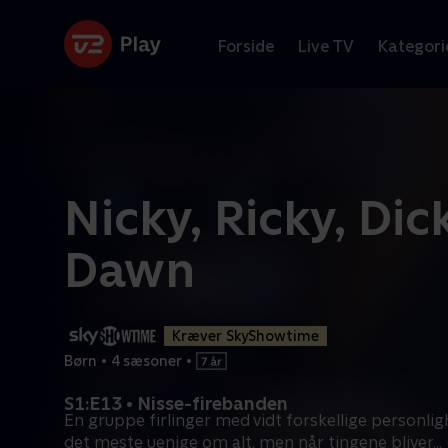
Forside
Live TV
Kategori
Nicky, Ricky, Dic
Dawn
Kræver SkyShowtime
Børn
•
4 sæsoner
•
S1:E13 • Nisse-firebanden
En gruppe firlinger med vidt forskellige personlig
det meste uenige om alt, men når tingene bliver
...