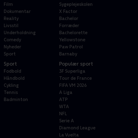
Film
Sygeplejeskolen
Dokumentar
X Factor
Reality
Bachelor
Livsstil
Forræder
Underholdning
Bachelorette
Comedy
Yellowstone
Nyheder
Paw Patrol
Sport
Barnaby
Sport
Populær sport
Fodbold
3F Superliga
Håndbold
Tour de France
Cykling
FIFA VM 2026
Tennis
A Liga
Badminton
ATP
WTA
NFL
Serie A
Diamond League
La Vuelta