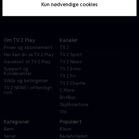
kammeratskab er i fokus, men sagen kommer altid
Kun nødvendige cookies
først.
Om TV 2 Play
Kanaler
Priser og abonnement
TV 2
Her kan du se TV 2 Play
TV 2 Sport
Gavekort til TV 2 Play
TV 2 News
Support og
TV 2 Echo
Kundecenter
TV 2 Fri
Vilkår og betingelser
TV 2 Charlie
TV 2 NEWS i offentligt
C More
rum
BritBox
SkyShowtime
Oiii
Kategorier
Populært
Børn
Klovn
Serier
Badehotellet