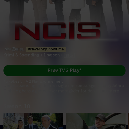
Kræver SkyShowtime
Krimi & Spænding
•
1 sæson
•
Prøv TV 2 Play*
*tilkøbes til TV 2 Play abonnement
Der er spænding og drama i sigte når specialagent Leroy Jethro
Gibbs og hans agenter løser mordgåder for den
...
Læs mere
Sæson 10