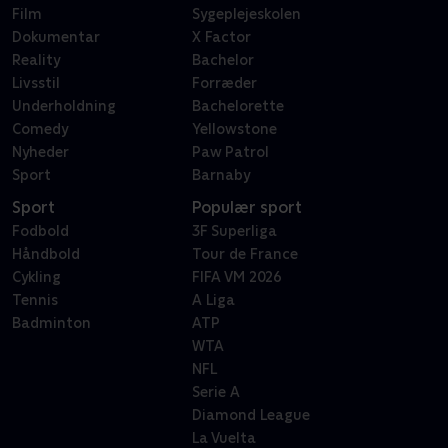
Film
Sygeplejeskolen
Dokumentar
X Factor
Reality
Bachelor
Livsstil
Forræder
Underholdning
Bachelorette
Comedy
Yellowstone
Nyheder
Paw Patrol
Sport
Barnaby
Sport
Populær sport
Fodbold
3F Superliga
Håndbold
Tour de France
Cykling
FIFA VM 2026
Tennis
A Liga
Badminton
ATP
WTA
NFL
Serie A
Diamond League
La Vuelta