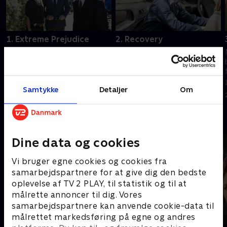
1. Extreme Prejudice
2. Recovery
Harper Dearings seneste
Liget af en forsvunden NCIS-
terrorhandling rammer NCIS-
facilitetschef bliver fundet fire
hovedkvarteret og udløser en
måneder efter Navy Yard-
tværinstitutionel menneskejagt
angrebet, og teamet må
Samtykke
Detaljer
Om
på den kriminelle bagmand.
efterforske sagen, der
23. december 2025 • 42 min
23. december 2025 • 41 min
involverer en af deres egne.
Andre så også
Dine data og cookies
Vi bruger egne cookies og cookies fra
samarbejdspartnere for at give dig den bedste
oplevelse af TV 2 PLAY, til statistik og til at
målrette annoncer til dig. Vores
samarbejdspartnere kan anvende cookie-data til
målrettet markedsføring på egne og andres