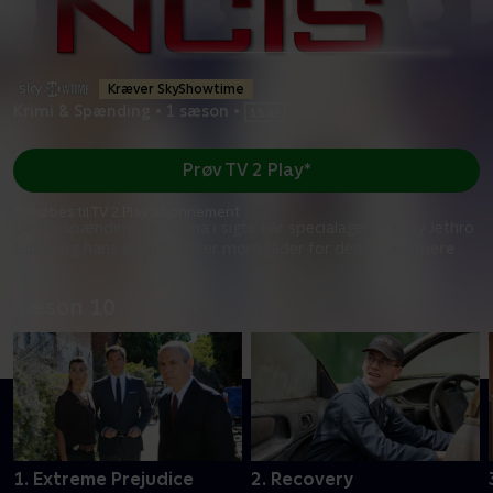
Kræver SkyShowtime
Krimi & Spænding
•
1 sæson
•
Prøv TV 2 Play*
*tilkøbes til TV 2 Play abonnement
Der er spænding og drama i sigte når specialagent Leroy Jethro
Gibbs og hans agenter løser mordgåder for den
...
Læs mere
Sæson 10
1. Extreme Prejudice
2. Recovery