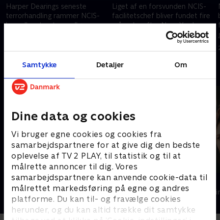
Harper Dearings seneste
Liget af en forsvunden NCIS-
terrorhandling rammer NCIS-
facilitetschef bliver fundet fire
hovedkvarteret og udløser en
måneder efter Navy Yard-
tværinstitutionel menneskejagt
angrebet, og teamet må
på den kriminelle bagmand.
efterforske sagen, der
23. december 2025 • 42 min
23. december 2025 • 41 min
involverer en af deres egne.
Samtykke
Detaljer
Om
Andre så også
Dine data og cookies
Vi bruger egne cookies og cookies fra
samarbejdspartnere for at give dig den bedste
oplevelse af TV 2 PLAY, til statistik og til at
målrette annoncer til dig. Vores
samarbejdspartnere kan anvende cookie-data til
En sag for frøken Scarlet
Top Dog
målrettet markedsføring på egne og andres
Krimi & Spænding • 2 sæsoner
Krimi & Spændi
platforme. Du kan til- og fravælge cookies
herunder, og du kan altid trække dit samtykke