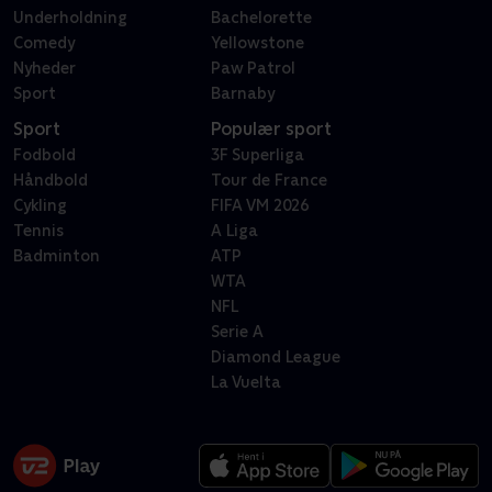
Underholdning
Bachelorette
Comedy
Yellowstone
Nyheder
Paw Patrol
Sport
Barnaby
Sport
Populær sport
Fodbold
3F Superliga
Håndbold
Tour de France
Cykling
FIFA VM 2026
Tennis
A Liga
Badminton
ATP
WTA
NFL
Serie A
Diamond League
La Vuelta