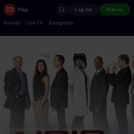
Log ind
Prøv nu
Forside
Live TV
Kategorier