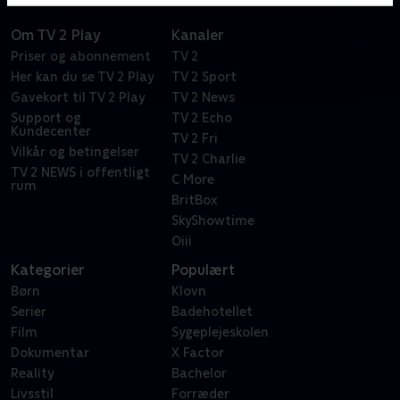
Om TV 2 Play
Kanaler
Priser og abonnement
TV 2
Her kan du se TV 2 Play
TV 2 Sport
Gavekort til TV 2 Play
TV 2 News
Support og
TV 2 Echo
Kundecenter
TV 2 Fri
Vilkår og betingelser
TV 2 Charlie
TV 2 NEWS i offentligt
C More
rum
BritBox
SkyShowtime
Oiii
Kategorier
Populært
Børn
Klovn
Serier
Badehotellet
Film
Sygeplejeskolen
Dokumentar
X Factor
Reality
Bachelor
Livsstil
Forræder