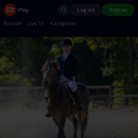
Log ind
Prøv nu
Forside
Live TV
Kategorier