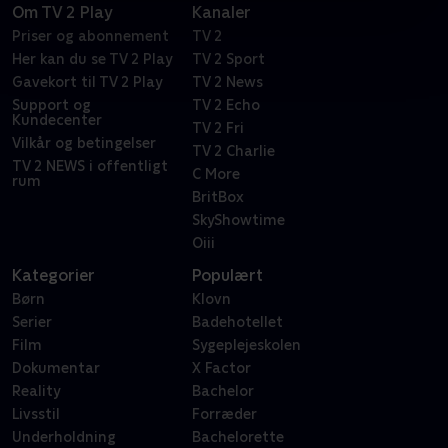
Om TV 2 Play
Kanaler
Priser og abonnement
TV 2
Her kan du se TV 2 Play
TV 2 Sport
Gavekort til TV 2 Play
TV 2 News
Support og
TV 2 Echo
Kundecenter
TV 2 Fri
Vilkår og betingelser
TV 2 Charlie
TV 2 NEWS i offentligt
C More
rum
BritBox
SkyShowtime
Oiii
Kategorier
Populært
Børn
Klovn
Serier
Badehotellet
Film
Sygeplejeskolen
Dokumentar
X Factor
Reality
Bachelor
Livsstil
Forræder
Underholdning
Bachelorette