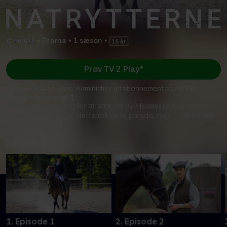
•
Drama
•
1 sæson
•
Prøv TV 2 Play*
*Kræver pakken Basis. Administrer dit abonnement på Mit TV 2.
S1:E1 • Episode 1
16-årige Molly begynder at arbejde på Heddesta Ridecenter.
Hun tænker først, at dette må være paradis, men
...
Læs mere
Sæson 1
1. Episode 1
2. Episode 2