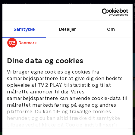
Mouk og Chavapa bor hos
Mouk og Chavapa er i Japan.
deres ven Amaruk i Canada. De
De har købt en gave og tager
tager ud for at isfiske, men alt
et hvil i parken. Men damen
er så hvidt, at de har svært ved
ved siden af dem tager fejl af
at finde tilbage til landsbyen.
tasken og går sin vej med
Samtykke
Detaljer
Om
12. januar 2013 • 11 min
13. januar 2013 • 11 min
deres legetøj.
Andre så også
Dine data og cookies
Vi bruger egne cookies og cookies fra
samarbejdspartnere for at give dig den bedste
oplevelse af TV 2 PLAY, til statistik og til at
målrette annoncer til dig. Vores
samarbejdspartnere kan anvende cookie-data til
målrettet markedsføring på egne og andres
platforme. Du kan til- og fravælge cookies
Peddersen & Findus
Louie
herunder, og du kan altid trække dit samtykke
Børneserier • 2 sæsoner
Børneserier • 1
tilbage ved at klikke på ’Cookie-indstillinger’ i
bunden af siden. Læs mere om hvordan TV 2