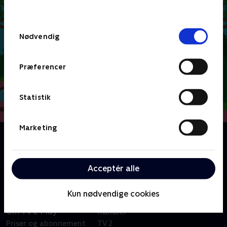
behandler dine oplysninger i
TV 2s privatlivspolitik
.
Samtykkevalg
Nødvendig
Præferencer
Statistik
Marketing
Om Mouk
Mouk og Chavapa er to venner, der rejser verden
rundt for at møde nye venner og eventyr.
Acceptér alle
Kun nødvendige cookies
Om TV 2 Play
Kanaler
Priser og abonnement
TV 2