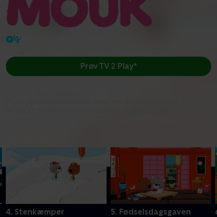
•
Børn
•
1 sæson
•
Prøv TV 2 Play*
*Kræver pakken Basis. Administrer dit abonnement på Mit TV 2.
S1:E4 • Stenkæmper
Mouk og Chavapa bor hos deres ven Amaruk i Canada. De tager
ud for at isfiske, men alt er så hvidt, at de har
...
Læs mere
Sæson 1
4. Stenkæmper
5. Fødselsdagsgaven