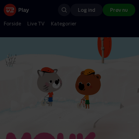
Log ind
Prøv nu
Forside
Live TV
Kategorier