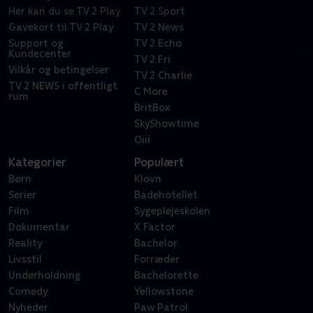
Her kan du se TV 2 Play
TV 2 Sport
Gavekort til TV 2 Play
TV 2 News
Support og
TV 2 Echo
Kundecenter
TV 2 Fri
Vilkår og betingelser
TV 2 Charlie
TV 2 NEWS i offentligt
C More
rum
BritBox
SkyShowtime
Oiii
Kategorier
Populært
Børn
Klovn
Serier
Badehotellet
Film
Sygeplejeskolen
Dokumentar
X Factor
Reality
Bachelor
Livsstil
Forræder
Underholdning
Bachelorette
Comedy
Yellowstone
Nyheder
Paw Patrol