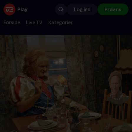
Log ind
Prøv nu
Forside
Live TV
Kategorier