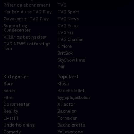
Priser og abonnement
TV 2
Her kan du se TV 2 Play
TV 2 Sport
Gavekort til TV 2 Play
TV 2 News
Support og
TV 2 Echo
Kundecenter
TV 2 Fri
Vilkår og betingelser
TV 2 Charlie
TV 2 NEWS i offentligt
C More
rum
BritBox
SkyShowtime
Oiii
Kategorier
Populært
Børn
Klovn
Serier
Badehotellet
Film
Sygeplejeskolen
Dokumentar
X Factor
Reality
Bachelor
Livsstil
Forræder
Underholdning
Bachelorette
Comedy
Yellowstone