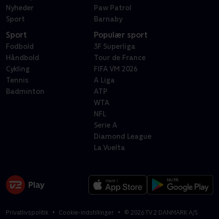
Nyheder
Paw Patrol
Sport
Barnaby
Sport
Populær sport
Fodbold
3F Superliga
Håndbold
Tour de France
Cykling
FIFA VM 2026
Tennis
A Liga
Badminton
ATP
WTA
NFL
Serie A
Diamond League
La Vuelta
Privatlivspolitik
Cookie-indstillinger
©
2026
TV 2 DANMARK A/S