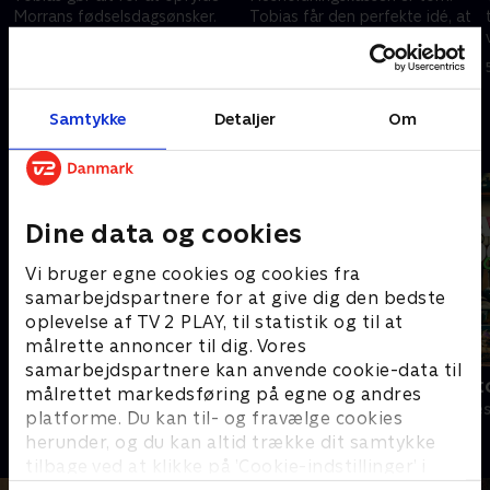
Morrans fødselsdagsønsker.
Tobias får den perfekte idé, at
de skal lave en festival.
29. marts 2024 • 13 min
5. april 2024 • 13 min
Samtykke
Detaljer
Om
Andre så også
Dine data og cookies
Vi bruger egne cookies og cookies fra
samarbejdspartnere for at give dig den bedste
oplevelse af TV 2 PLAY, til statistik og til at
målrette annoncer til dig. Vores
samarbejdspartnere kan anvende cookie-data til
KLEMT
Tabitas Tat
målrettet markedsføring på egne og andres
Komedie • 1 sæsoner
Komedie • 1 sæ
platforme. Du kan til- og fravælge cookies
herunder, og du kan altid trække dit samtykke
tilbage ved at klikke på ’Cookie-indstillinger’ i
bunden af siden. Læs mere om hvordan TV 2