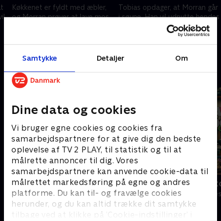
t
Køkkenet er fyldt med æbler,
Tobias opdager, at Morran går
il
og Morran prøver at lave mos.
i søvne. Han vil udnytte hendes
Tobias synes, at Morran
energi og installerer et
trænger til terapi
løbebånd på hendes værelse.
12. april 2024 • 12 min
12. april 2024 • 13 min
Samtykke
Detaljer
Om
Andre så også
Dine data og cookies
Vi bruger egne cookies og cookies fra
samarbejdspartnere for at give dig den bedste
oplevelse af TV 2 PLAY, til statistik og til at
målrette annoncer til dig. Vores
samarbejdspartnere kan anvende cookie-data til
målrettet markedsføring på egne og andres
KLEMT
Tabitas Tat
platforme. Du kan til- og fravælge cookies
Komedie • 1 sæsoner
Komedie • 1 sæ
herunder, og du kan altid trække dit samtykke
tilbage ved at klikke på ’Cookie-indstillinger’ i