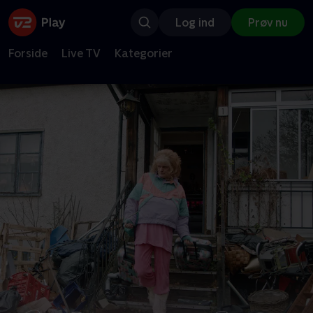
Log ind
Prøv nu
Forside
Live TV
Kategorier