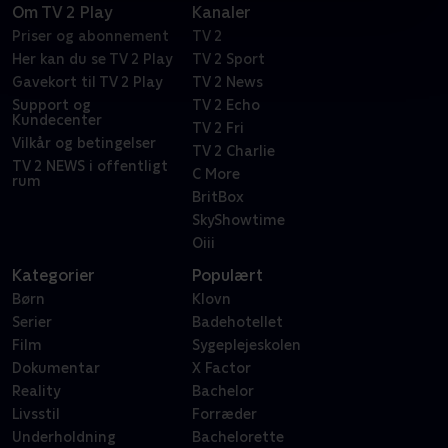
Om TV 2 Play
Kanaler
Priser og abonnement
TV 2
Her kan du se TV 2 Play
TV 2 Sport
Gavekort til TV 2 Play
TV 2 News
Support og
TV 2 Echo
Kundecenter
TV 2 Fri
Vilkår og betingelser
TV 2 Charlie
TV 2 NEWS i offentligt
C More
rum
BritBox
SkyShowtime
Oiii
Kategorier
Populært
Børn
Klovn
Serier
Badehotellet
Film
Sygeplejeskolen
Dokumentar
X Factor
Reality
Bachelor
Livsstil
Forræder
Underholdning
Bachelorette