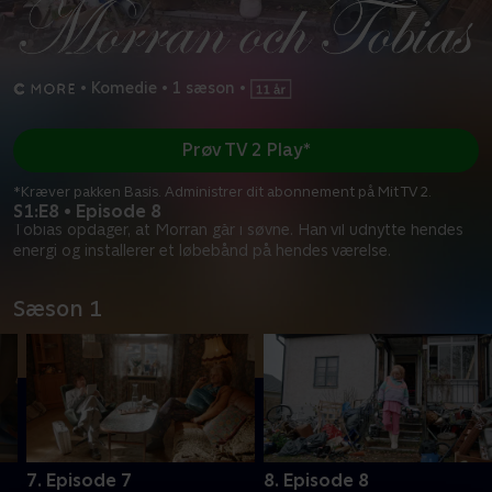
•
Komedie
•
1 sæson
•
Prøv TV 2 Play*
*Kræver pakken Basis. Administrer dit abonnement på Mit TV 2.
S1:E8 • Episode 8
Tobias opdager, at Morran går i søvne. Han vil udnytte hendes
energi og installerer et løbebånd på hendes værelse.
Sæson 1
7. Episode 7
8. Episode 8