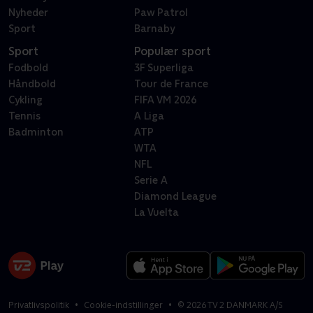
Nyheder
Paw Patrol
Sport
Barnaby
Sport
Populær sport
Fodbold
3F Superliga
Håndbold
Tour de France
Cykling
FIFA VM 2026
Tennis
A Liga
Badminton
ATP
WTA
NFL
Serie A
Diamond League
La Vuelta
Privatlivspolitik
Cookie-indstillinger
©
2026
TV 2 DANMARK A/S