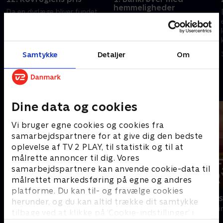
hemmeligheder
Da en dyrlæge bliver fundet
Beissl får uanmeldt besøg af
død på et falkonercenter,
Ellis gådefulde niece.
vender et uventet opgør og en
Ubehagelige minder vækkes
hemmelig graviditet op og ned
samtidig til live, da en
på sagen.
Samtykke
Detaljer
Om
29. oktober 2025 • 48 min
bankrøver bliver myrdet kort
30. oktober 2025 • 47 min
tid efter sin løsladelse.
Andre så også
Dine data og cookies
Vi bruger egne cookies og cookies fra
samarbejdspartnere for at give dig den bedste
oplevelse af TV 2 PLAY, til statistik og til at
målrette annoncer til dig. Vores
samarbejdspartnere kan anvende cookie-data til
målrettet markedsføring på egne og andres
platforme. Du kan til- og fravælge cookies
Mord på Mallorca
Farligt kryd
herunder, og du kan altid trække dit samtykke
Krimi & Spænding • 2 sæsoner
Krimi & Spændi
tilbage ved at klikke på ’Cookie-indstillinger’ i