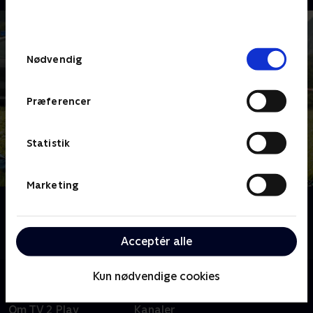
bunden af siden. Læs mere om hvordan TV 2
behandler dine oplysninger i
TV 2s privatlivspolitik
.
Samtykkevalg
Nødvendig
Præferencer
Statistik
Marketing
Om Mord i Alperne
Følg kommissærerne Beissl og Jerry, når de opklarer
mistænkelige mord i Berchtesgaden.
Acceptér alle
Kun nødvendige cookies
Om TV 2 Play
Kanaler