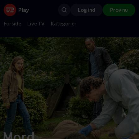
Log ind
Prøv nu
Forside
Live TV
Kategorier