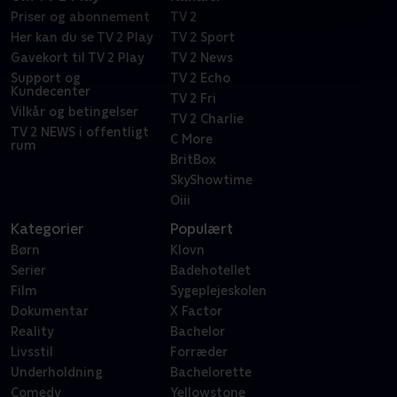
Priser og abonnement
TV 2
Her kan du se TV 2 Play
TV 2 Sport
Gavekort til TV 2 Play
TV 2 News
Support og
TV 2 Echo
Kundecenter
TV 2 Fri
Vilkår og betingelser
TV 2 Charlie
TV 2 NEWS i offentligt
C More
rum
BritBox
SkyShowtime
Oiii
Kategorier
Populært
Børn
Klovn
Serier
Badehotellet
Film
Sygeplejeskolen
Dokumentar
X Factor
Reality
Bachelor
Livsstil
Forræder
Underholdning
Bachelorette
Comedy
Yellowstone