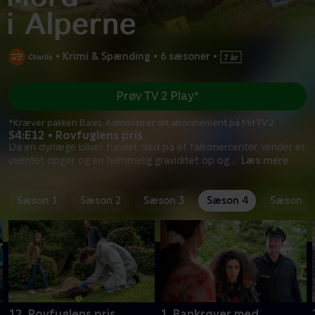
•
Krimi & Spænding
•
6 sæsoner
•
Prøv TV 2 Play*
*Kræver pakken Basis. Administrer dit abonnement på Mit TV 2.
S4:E12 • Rovfuglens pris
Da en dyrlæge bliver fundet død på et falkonercenter, vender et
uventet opgør og en hemmelig graviditet op og
...
Læs mere
Sæson 1
Sæson 2
Sæson 3
Sæson 4
Sæson 5
12. Rovfuglens pris
1. Bankrøver med