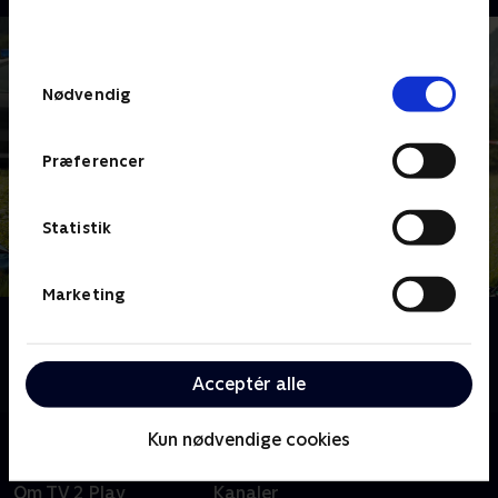
bunden af siden. Læs mere om hvordan TV 2
behandler dine oplysninger i
TV 2s privatlivspolitik
.
Samtykkevalg
Nødvendig
Præferencer
Statistik
Marketing
Om Mord i Alperne
Følg kommissærerne Beissl og Jerry, når de opklarer
mistænkelige mord i Berchtesgaden.
Acceptér alle
Kun nødvendige cookies
Om TV 2 Play
Kanaler