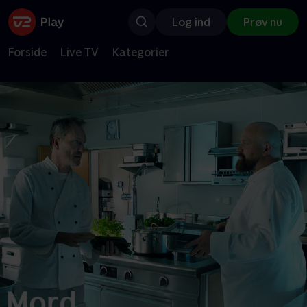
Log ind
Prøv nu
Forside
Live TV
Kategorier