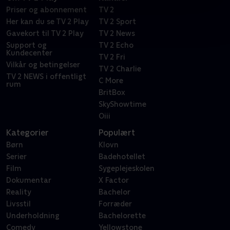
Priser og abonnement
TV 2
Her kan du se TV 2 Play
TV 2 Sport
Gavekort til TV 2 Play
TV 2 News
Support og
TV 2 Echo
Kundecenter
TV 2 Fri
Vilkår og betingelser
TV 2 Charlie
TV 2 NEWS i offentligt
C More
rum
BritBox
SkyShowtime
Oiii
Kategorier
Populært
Børn
Klovn
Serier
Badehotellet
Film
Sygeplejeskolen
Dokumentar
X Factor
Reality
Bachelor
Livsstil
Forræder
Underholdning
Bachelorette
Comedy
Yellowstone