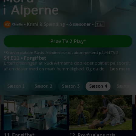
•
Krimi & Spænding
•
6 sæsoner
•
Prøv TV 2 Play*
*Kræver pakken Basis. Administrer dit abonnement på Mit TV 2.
S4:E11 • Forgiftet
Efterforskningen af Rudi Altmanns død leder politiet på sporet
af en dealer med en mørk hemmelighed. Og da de
...
Læs mere
Sæson 1
Sæson 2
Sæson 3
Sæson 4
Sæson 5
11. Forgiftet
12. Rovfuglens pris