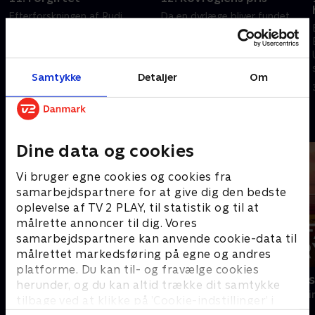
Efterforskningen af Rudi
Da en dyrlæge bliver fundet
Altmanns død leder politiet på
død på et falkonercenter,
sporet af en dealer med en
vender et uventet opgør og en
mørk hemmelighed. Og da de
hemmelig graviditet op og ned
får en tilståelse, tvivler de på,
på sagen.
Samtykke
Detaljer
Om
28. oktober 2025 • 48 min
29. oktober 2025 • 48 min
om den er sand.
Andre så også
Dine data og cookies
Vi bruger egne cookies og cookies fra
samarbejdspartnere for at give dig den bedste
oplevelse af TV 2 PLAY, til statistik og til at
målrette annoncer til dig. Vores
samarbejdspartnere kan anvende cookie-data til
målrettet markedsføring på egne og andres
platforme. Du kan til- og fravælge cookies
Mord på Mallorca
Farligt kryd
herunder, og du kan altid trække dit samtykke
Krimi & Spænding • 2 sæsoner
Krimi & Spændi
tilbage ved at klikke på ’Cookie-indstillinger’ i