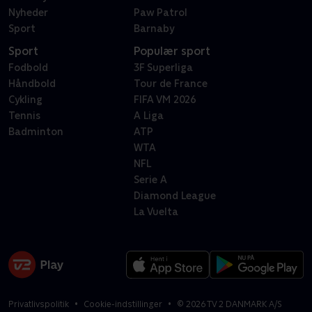
Nyheder
Paw Patrol
Sport
Barnaby
Sport
Populær sport
Fodbold
3F Superliga
Håndbold
Tour de France
Cykling
FIFA VM 2026
Tennis
A Liga
Badminton
ATP
WTA
NFL
Serie A
Diamond League
La Vuelta
Privatlivspolitik
Cookie-indstillinger
©
2026
TV 2 DANMARK A/S