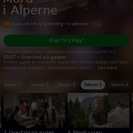
•
Krimi & Spænding
•
6 sæsoner
•
Prøv TV 2 Play*
*Kræver pakken Basis. Administrer dit abonnement på Mit TV 2.
S5:E7 • Overfald på gaden
Politiet jagter en maskeret mand, der næsten dagligt overfalder
intetanende borgere i Berchtesgaden. Senest
...
Læs mere
Sæson 2
Sæson 3
Sæson 4
Sæson 5
Sæson 6
7. Overfald på gaden
8. Blindt raseri