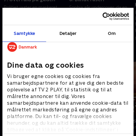
Politiet jagter en maskeret
Sophia går undercover, da en
mand, der næsten dagligt
værksejers datter bliver
overfalder intetanende borgere
bortført. Men hun får
i Berchtesgaden. Senest endte
medlidenhed med den
angrebet blodigt, og ofrets liv
mistænkte og lader sig rive
Samtykke
Detaljer
Om
7. november 2025 • 48 min
10. november 2025 • 48 min
er nu i fare.
med af en uovervejet handling.
Andre så også
Dine data og cookies
Vi bruger egne cookies og cookies fra
samarbejdspartnere for at give dig den bedste
oplevelse af TV 2 PLAY, til statistik og til at
målrette annoncer til dig. Vores
samarbejdspartnere kan anvende cookie-data til
målrettet markedsføring på egne og andres
platforme. Du kan til- og fravælge cookies
Mord på Mallorca
Farligt kryd
herunder, og du kan altid trække dit samtykke
Krimi & Spænding • 2 sæsoner
Krimi & Spændi
tilbage ved at klikke på ’Cookie-indstillinger’ i