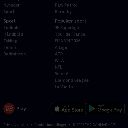
Nyheder
Paw Patrol
Sport
Barnaby
Sport
Populær sport
Fodbold
3F Superliga
Håndbold
Tour de France
Cykling
FIFA VM 2026
Tennis
A Liga
Badminton
ATP
WTA
NFL
Serie A
Diamond League
La Vuelta
Privatlivspolitik
Cookie-indstillinger
©
2026
TV 2 DANMARK A/S