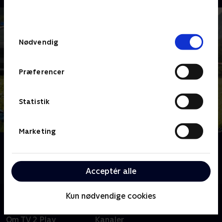
bunden af siden. Læs mere om hvordan TV 2
behandler dine oplysninger i
TV 2s privatlivspolitik
.
Samtykkevalg
Nødvendig
Præferencer
Statistik
Marketing
Om Mord i Alperne
Følg kommissærerne Beissl og Jerry, når de opklarer
mistænkelige mord i Berchtesgaden.
Acceptér alle
Kun nødvendige cookies
Om TV 2 Play
Kanaler