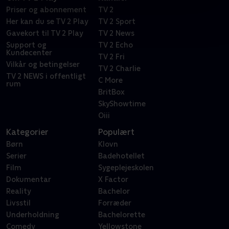
Priser og abonnement
TV 2
Her kan du se TV 2 Play
TV 2 Sport
Gavekort til TV 2 Play
TV 2 News
Support og
TV 2 Echo
Kundecenter
TV 2 Fri
Vilkår og betingelser
TV 2 Charlie
TV 2 NEWS i offentligt
C More
rum
BritBox
SkyShowtime
Oiii
Kategorier
Populært
Børn
Klovn
Serier
Badehotellet
Film
Sygeplejeskolen
Dokumentar
X Factor
Reality
Bachelor
Livsstil
Forræder
Underholdning
Bachelorette
Comedy
Yellowstone