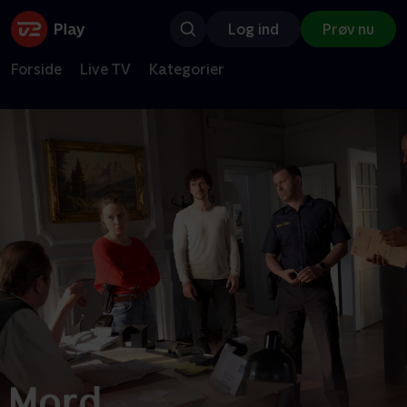
Log ind
Prøv nu
Forside
Live TV
Kategorier