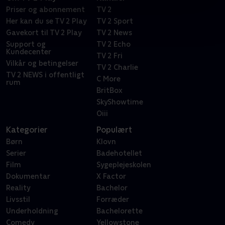
Priser og abonnement
TV 2
Her kan du se TV 2 Play
TV 2 Sport
Gavekort til TV 2 Play
TV 2 News
Support og
TV 2 Echo
Kundecenter
TV 2 Fri
Vilkår og betingelser
TV 2 Charlie
TV 2 NEWS i offentligt
C More
rum
BritBox
SkyShowtime
Oiii
Kategorier
Populært
Børn
Klovn
Serier
Badehotellet
Film
Sygeplejeskolen
Dokumentar
X Factor
Reality
Bachelor
Livsstil
Forræder
Underholdning
Bachelorette
Comedy
Yellowstone