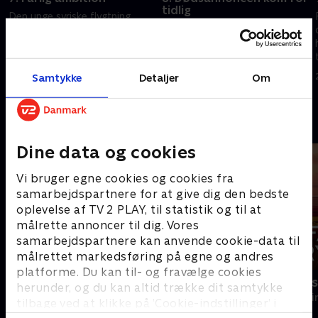
tidlig
Den unge syriske flygtning
Apotekeren Markus Wittig
Samira bliver fundet dræbt på
læser sin egen dødsannonce -
det hotel, hvor hun arbejdede.
og bliver kort tid efter slået
Men hvem havde et motiv for
ihjel. Imens hjælper Eva sin
at slå Samira ihjel?
Samtykke
Detaljer
Om
22. oktober 2025 • 48 min
søster, Maria, som parcoach
23. oktober 2025 • 47 min
med stor succes.
Andre så også
Dine data og cookies
Vi bruger egne cookies og cookies fra
samarbejdspartnere for at give dig den bedste
oplevelse af TV 2 PLAY, til statistik og til at
målrette annoncer til dig. Vores
samarbejdspartnere kan anvende cookie-data til
målrettet markedsføring på egne og andres
platforme. Du kan til- og fravælge cookies
Mord på Mallorca
Farligt kryd
herunder, og du kan altid trække dit samtykke
Krimi & Spænding • 2 sæsoner
Krimi & Spændi
tilbage ved at klikke på ’Cookie-indstillinger’ i