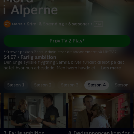
•
Krimi & Spænding
•
6 sæsoner
•
Prøv TV 2 Play*
*Kræver pakken Basis. Administrer dit abonnement på Mit TV 2.
S4:E7 • Farlig ambition
Den unge syriske flygtning Samira bliver fundet dræbt på det
hotel, hvor hun arbejdede. Men hvem havde et
...
Læs mere
Sæson 1
Sæson 2
Sæson 3
Sæson 4
Sæson 5
7. Farlig ambition
8. Dødsannoncen kom for