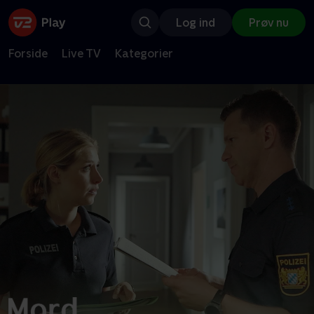
Log ind
Prøv nu
Forside
Live TV
Kategorier