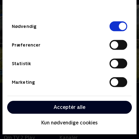
bunden af siden. Læs mere om hvordan TV 2
behandler dine oplysninger i
TV 2s privatlivspolitik
.
Samtykkevalg
Nødvendig
Præferencer
Statistik
Marketing
Om Mord i Alperne
Følg kommissærerne Beissl og Jerry, når de opklarer
mistænkelige mord i Berchtesgaden.
Acceptér alle
Kun nødvendige cookies
Om TV 2 Play
Kanaler