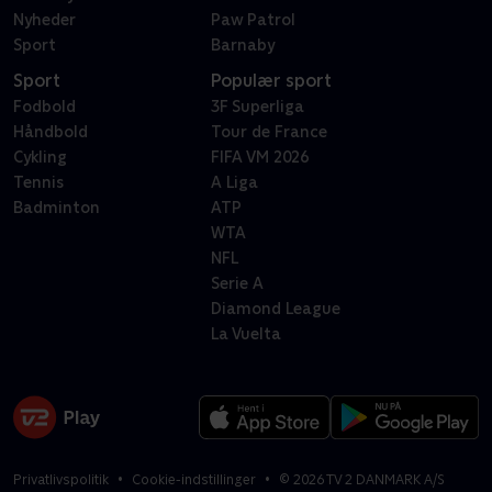
Nyheder
Paw Patrol
Sport
Barnaby
Sport
Populær sport
Fodbold
3F Superliga
Håndbold
Tour de France
Cykling
FIFA VM 2026
Tennis
A Liga
Badminton
ATP
WTA
NFL
Serie A
Diamond League
La Vuelta
Privatlivspolitik
Cookie-indstillinger
©
2026
TV 2 DANMARK A/S