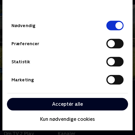
bunden af siden. Læs mere om hvordan TV 2
behandler dine oplysninger i
TV 2s privatlivspolitik
.
Samtykkevalg
Nødvendig
Præferencer
Statistik
Marketing
Om Mord i Alperne
Følg kommissærerne Beissl og Jerry, når de opklarer
mistænkelige mord i Berchtesgaden.
Acceptér alle
Kun nødvendige cookies
Om TV 2 Play
Kanaler