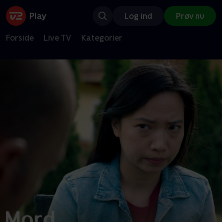
Log ind
Prøv nu
Forside
Live TV
Kategorier