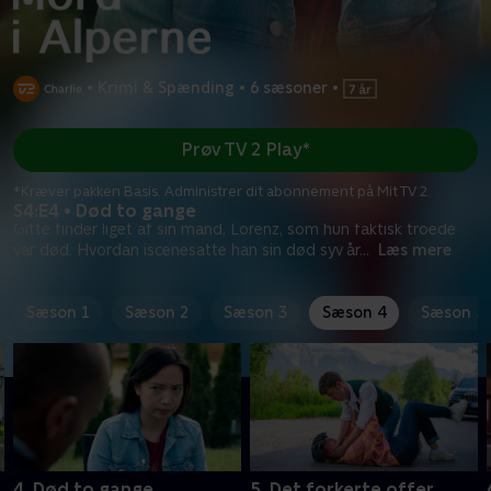
•
Krimi & Spænding
•
6 sæsoner
•
Prøv TV 2 Play*
*Kræver pakken Basis. Administrer dit abonnement på Mit TV 2.
S4:E4 • Død to gange
Gitte finder liget af sin mand, Lorenz, som hun faktisk troede
var død. Hvordan iscenesatte han sin død syv år
...
Læs mere
Sæson 1
Sæson 2
Sæson 3
Sæson 4
Sæson 5
4. Død to gange
5. Det forkerte offer