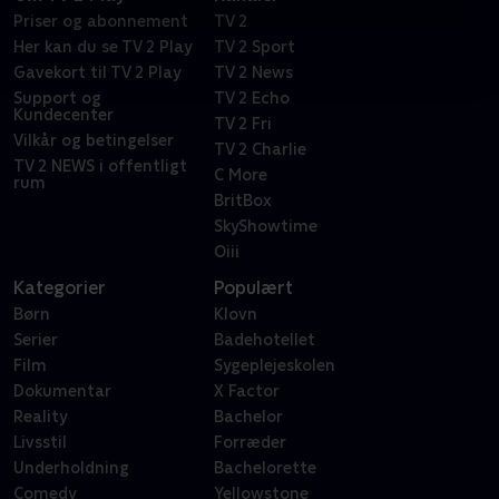
Priser og abonnement
TV 2
Her kan du se TV 2 Play
TV 2 Sport
Gavekort til TV 2 Play
TV 2 News
Support og
TV 2 Echo
Kundecenter
TV 2 Fri
Vilkår og betingelser
TV 2 Charlie
TV 2 NEWS i offentligt
C More
rum
BritBox
SkyShowtime
Oiii
Kategorier
Populært
Børn
Klovn
Serier
Badehotellet
Film
Sygeplejeskolen
Dokumentar
X Factor
Reality
Bachelor
Livsstil
Forræder
Underholdning
Bachelorette
Comedy
Yellowstone