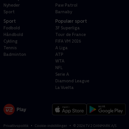
Nyheder
Paw Patrol
Sport
Barnaby
Sport
Populær sport
Fodbold
3F Superliga
Håndbold
Tour de France
Cykling
FIFA VM 2026
Tennis
A Liga
Badminton
ATP
WTA
NFL
Serie A
Diamond League
La Vuelta
Privatlivspolitik
Cookie-indstillinger
©
2026
TV 2 DANMARK A/S