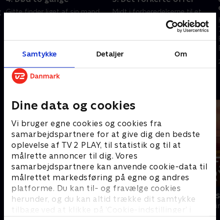
g
Gitte finder liget af sin mand,
Midt i forberedelserne til et
Lorenz, som hun faktisk troede
fotoshoot bliver Evi Mayrs
var død. Hvordan iscenesatte
skudt, og det sætter ild til en
han sin død syv år tidligere, og
ulmende familiekonflikt. Men
hvem står bag hans faktiske
var Evi overhovedet det
Samtykke
Detaljer
Om
17. oktober 2025 • 48 min
20. oktober 2025 • 47 min
død?
egentlige mål?
Andre så også
Dine data og cookies
Vi bruger egne cookies og cookies fra
samarbejdspartnere for at give dig den bedste
oplevelse af TV 2 PLAY, til statistik og til at
målrette annoncer til dig. Vores
samarbejdspartnere kan anvende cookie-data til
målrettet markedsføring på egne og andres
platforme. Du kan til- og fravælge cookies
Mord på Mallorca
Farligt kryd
herunder, og du kan altid trække dit samtykke
Krimi & Spænding • 2 sæsoner
Krimi & Spændi
tilbage ved at klikke på ’Cookie-indstillinger’ i