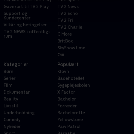
Gavekort til TV 2 Play
TV 2 News
Support og
TV 2 Echo
Kundecenter
TV 2 Fri
Vilkår og betingelser
TV 2 Charlie
TV 2 NEWS i offentligt
C More
rum
BritBox
SkyShowtime
Oiii
Kategorier
Populært
Børn
Klovn
Serier
Badehotellet
Film
Sygeplejeskolen
Dokumentar
X Factor
Reality
Bachelor
Livsstil
Forræder
Underholdning
Bachelorette
Comedy
Yellowstone
Nyheder
Paw Patrol
Sport
Barnaby