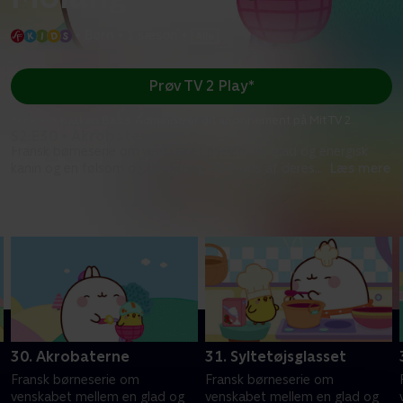
•
Børn
•
1 sæson
•
Prøv TV 2 Play*
*Kræver pakken Basis. Administrer dit abonnement på Mit TV 2.
S2:E30 • Akrobaterne
Fransk børneserie om venskabet mellem en glad og energisk
kanin og en følsom og lille kylling. På trods af deres
...
Læs mere
Sæson 2
30. Akrobaterne
31. Syltetøjsglasset
Fransk børneserie om
Fransk børneserie om
venskabet mellem en glad og
venskabet mellem en glad og