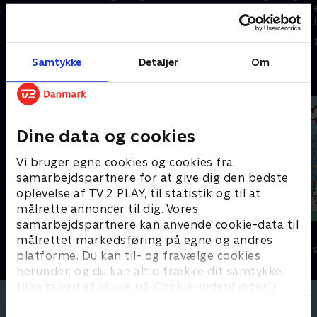
g
energisk kanin og en følsom og
energisk kanin og en følsom og
lille kylling. På trods af deres
lille kylling. På trods af deres
mange forskelle er de bedste
mange forskelle er de bedste
1. maj 2023 • 3 min
1. maj 2023 • 3 min
venner.
venner.
Samtykke
Detaljer
Om
Andre så også
Dine data og cookies
Vi bruger egne cookies og cookies fra
samarbejdspartnere for at give dig den bedste
oplevelse af TV 2 PLAY, til statistik og til at
målrette annoncer til dig. Vores
samarbejdspartnere kan anvende cookie-data til
Antiks
Molang
målrettet markedsføring på egne og andres
Børneserier • 2 sæsoner
Børneserier • 2
platforme. Du kan til- og fravælge cookies
herunder, og du kan altid trække dit samtykke
tilbage ved at klikke på ’Cookie-indstillinger’ i
bunden af siden. Læs mere om hvordan TV 2