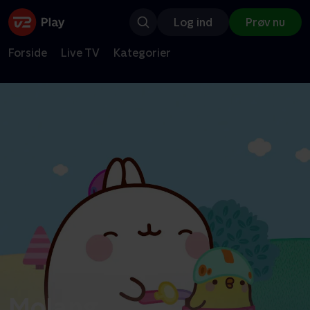
Log ind
Prøv nu
Forside
Live TV
Kategorier
Molang