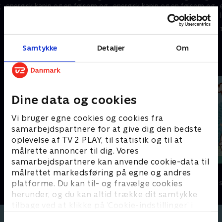
g
energisk kanin og en følsom og
energisk kanin og en følsom og
lille kylling. På trods af deres
lille kylling. På trods af deres
mange forskelle er de bedste
mange forskelle er de bedste
1. maj 2023 • 3 min
1. maj 2023 • 3 min
venner.
venner.
Samtykke
Detaljer
Om
Andre så også
Dine data og cookies
Vi bruger egne cookies og cookies fra
samarbejdspartnere for at give dig den bedste
oplevelse af TV 2 PLAY, til statistik og til at
målrette annoncer til dig. Vores
samarbejdspartnere kan anvende cookie-data til
Antiks
Molang
målrettet markedsføring på egne og andres
platforme. Du kan til- og fravælge cookies
Børneserier • 2 sæsoner
Børneserier • 2
herunder, og du kan altid trække dit samtykke
tilbage ved at klikke på ’Cookie-indstillinger’ i
bunden af siden. Læs mere om hvordan TV 2