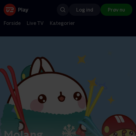
Log ind
Prøv nu
Forside
Live TV
Kategorier
Molang