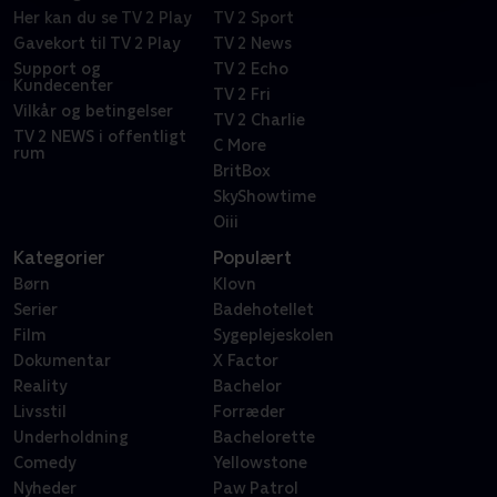
Her kan du se TV 2 Play
TV 2 Sport
Gavekort til TV 2 Play
TV 2 News
Support og
TV 2 Echo
Kundecenter
TV 2 Fri
Vilkår og betingelser
TV 2 Charlie
TV 2 NEWS i offentligt
C More
rum
BritBox
SkyShowtime
Oiii
Kategorier
Populært
Børn
Klovn
Serier
Badehotellet
Film
Sygeplejeskolen
Dokumentar
X Factor
Reality
Bachelor
Livsstil
Forræder
Underholdning
Bachelorette
Comedy
Yellowstone
Nyheder
Paw Patrol