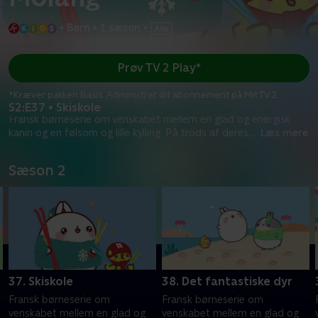
•
Børn
•
1 sæson
•
Prøv TV 2 Play*
*Kræver pakken Basis. Administrer dit abonnement på Mit TV 2.
S2:E37 • Skiskole
Fransk børneserie om venskabet mellem en glad og energisk
kanin og en følsom og lille kylling. På trods af deres
...
Læs mere
Sæson 2
37. Skiskole
38. Det fantastiske dyr
Fransk børneserie om
Fransk børneserie om
venskabet mellem en glad og
venskabet mellem en glad og